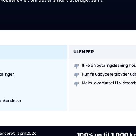
ULEMPER
Ikke en betalingsløsning hos 
alinger
Kun få udbydere tilbyder ud
Maks. overførsel til virksom
genkendelse
anceret i april 2026
100% op til 1.000 kr