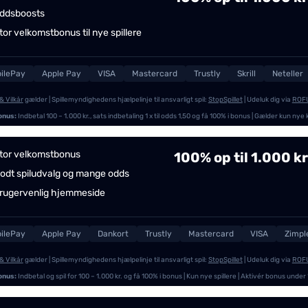
ddsboosts
tor velkomstbonus til nye spillere
ilePay
Apple Pay
VISA
Mastercard
Trustly
Skrill
Neteller
& Vilkår
gælder | Spillemyndighedens hjælpelinje til ansvarligt spil:
StopSpillet
| Udeluk dig via
ROF
onus:
Indbetal 100 – 1.000 kr., sats indbetaling 1 x til odds 1,50 og få 100% i bonus | Gælder kun nye k
50 og aktivér derefter bonussen på din profil | Gennemspilskrav 5 x (indbetaling + bonus) inden for 6
pilskrav være 5 x (1.000 kr. + 1.000 kr.) = 10.000 kr. | Min. odds under gennemspilning: 2,00 for
ling med Skrill og Neteller kvalificerer ikke | Maks. indsats under gennemspilning: 500 kr. pr. 
tor velkomstbonus
100% op til 1.000 kr
odt spiludvalg og mange odds
rugervenlig hjemmeside
ilePay
Apple Pay
Dankort
Trustly
Mastercard
VISA
Zimpl
Pal
& Vilkår
gælder | Spillemyndighedens hjælpelinje til ansvarligt spil:
StopSpillet
| Udeluk dig via
ROF
onus:
Indbetal og spil for 100 – 1.000 kr. og få 100% i bonus | Kun nye spillere | Aktivér bonus unde
r omsætningskrav: 2,00 for enkeltvæddemål og 1,50 for multivæddemål | Maks. bonus: 1.000 kr. |
l: Indbetal 300 kr., få 300 kr. i bonus og omsæt for (300 kr. + 300 kr.) x 5 = 3.000 kr. før gevinster k