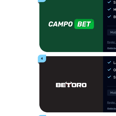
S
M
B
Mob
Pay
Regler 
Oddsb
odds fo
Eksempe
L
O
S
Mob
Regler 
Oddsb
odds 1,
gennems