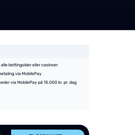
alle bettingsider eller casinoer
betaling via MobilePay
heder via MobilePay på 15.000 kr. pr. dag
.