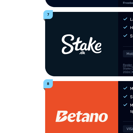
Freebe
Kampagn
skal de
kvalifi
vil det
L
følgen
Singlev
H
Cashout
begræns
derefte
S
Mob
Regler 
Stake D
2026 | 
M
S
M
s
VIS