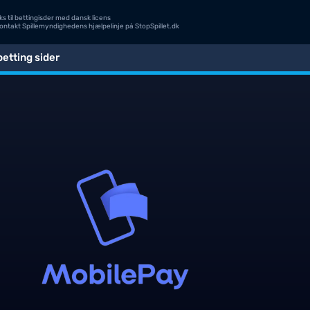
s til bettingisder med dansk licens
Kontakt Spillemyndighedens hjælpelinje på
StopSpillet.dk
etting sider