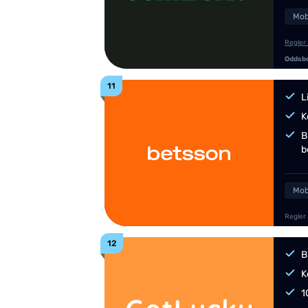
Mob
Regler 
Oddsb
Indbetal
Tidsbeg
L
K
B
b
Mob
Regler 
B
K
1