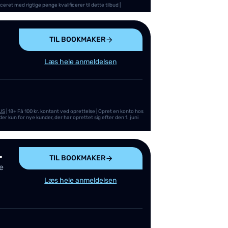
et med rigtige penge kvalificerer til dette tilbud |
icerede brugere og førstegangsspillere | For at kvalificere sig
tidligere spilhistorik på platformen | Hver deltager kan kun
gelsen | Hvis dit Free Bet ikke bruges inden for denne periode,
erende indbetaling og væddemål skal foretages og placeres under
nation. Væddemålsmarked: Live/Pre-Match. Odds for
TIL BOOKMAKER
ultat af væddemål: Tabt | Væddemål placeret med brug af
 er ikke kvalificerede til tilbuddet | Dette tilbud er
 sig af et Casino-velkomsttilbud, eller som har accepteret og
bonusvilkår gælder for denne kampagne.
Læs hele anmeldelsen
US
| 18+ Få 100 kr. kontant ved oprettelse | Opret en konto hos
kun for nye kunder, der har oprettet sig efter den 1. juni
.
TIL BOOKMAKER
e
Læs hele anmeldelsen