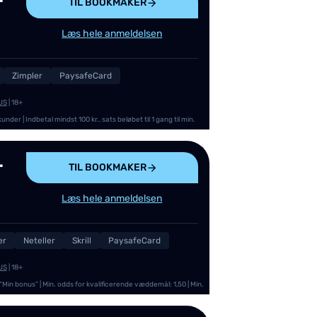
TIL BOOKMAKER
Læs hele anmeldelsen
Zimpler
PaysafeCard
US
| 18+
under | Indbetal mindst 100 kr., sats beløbet til 1 gang til min.
0 dage | F.eks. ved indbetaling på 1.000 kr. vil
 enkeltvæddemål og 1,50 pr. valg for kombinationsvæddemål |
væddemål | Kun sportsvæddemål bidrager til omsætningskrav
.
TIL BOOKMAKER
Læs hele anmeldelsen
er
Neteller
Skrill
PaysafeCard
US
| 18+
r “Min bonus” | Min. odds for kvalificerende væddemål: 1,50 | Min.
 Omsætningskrav: 5 x indbetaling + bonusbeløb inden 60 dage |
an udbetales | Neteller og Skrill kvalificerer ikke