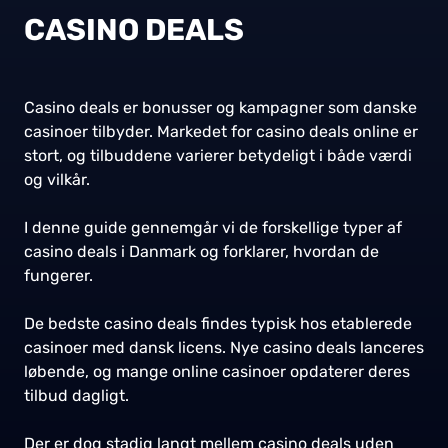
CASINO DEALS
Casino deals er bonusser og kampagner som danske
casinoer tilbyder. Markedet for casino deals online er
stort, og tilbuddene varierer betydeligt i både værdi
og vilkår.
I denne guide gennemgår vi de forskellige typer af
casino deals i Danmark og forklarer, hvordan de
fungerer.
De bedste casino deals findes typisk hos etablerede
casinoer med dansk licens. Nye casino deals lanceres
løbende, og mange online casinoer opdaterer deres
tilbud dagligt.
Der er dog stadig langt mellem casino deals uden