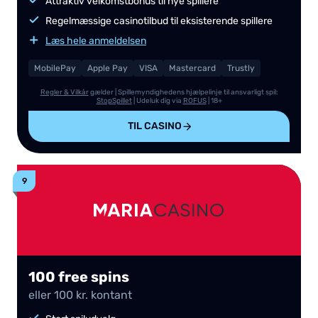
Attraktiv velkomstbonus til nye spillere
Regelmæssige casinotilbud til eksisterende spillere
Læs hele anmeldelsen
MobilePay
Apple Pay
VISA
Mastercard
Trustly
PayPal
PaysafeCard
Skrill
Neteller
Regler & Vilkår
gælder | Spillemyndighedens hjælpelinje til ansvarligt spil:
StopSpillet
| Udeluk dig via
ROFUS
| 18+
Casinobonus:
Indbetal og spil for 200 kr. og få 100 free spins | Kun nye spillere |
TIL CASINO
Bonus skal accepteres ved indbetaling | Værdi af free spins: 2 kr. pr. spin |
Omsætningskrav: 1 x indbetaling | Omsætningskrav skal gennemføres på
bet365 Originals-spilleautomater | Free spins udløber efter 60 dage
100 free spins
eller 100 kr. kontant