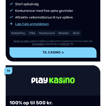
Stort spiludvalg
Konkurrencer med free spins gevinster
Attraktiv velkomstbonus til nye spillere
Læs hele anmeldelsen
MobilePay
VISA
Mastercard
Neteller
Skrill
PaysafeCard
Regler & Vilkår
gælder | Spillemyndighedens hjælpelinje til ansvarligt spil:
StopSpillet
| Udeluk dig via
ROFUS
| 18+
Casinobonus:
Indbetal 100 – 1.000 kr. og få 100% i bonus | Gælder kun nye
TIL CASINO
spillere | Minimum indbetaling: 100 kr. | Bonus skal aktiveres inden 30 dage |
Omsætningskrav: 10 x (indbetaling + bonus) indenfor 60 dage | Eksempel:
Indbetal 100 kr. og gennemspil 10 x (1.000 + 1.000) = 20.000 kr. for at få 100 kr. i
bonus | Bonus tildeles efter omsætningskrav er opfyldt | Min. indsats: 1 kr. | Kun
udvalgte spil bidrager
100% op til 500 kr.