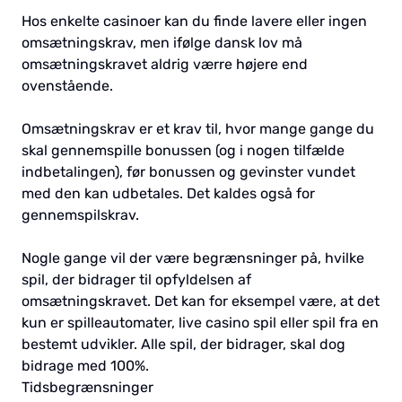
Hos enkelte casinoer kan du finde lavere eller ingen
omsætningskrav, men ifølge dansk lov må
omsætningskravet aldrig værre højere end
ovenstående.
Omsætningskrav er et krav til, hvor mange gange du
skal gennemspille bonussen (og i nogen tilfælde
indbetalingen), før bonussen og gevinster vundet
med den kan udbetales. Det kaldes også for
gennemspilskrav.
Nogle gange vil der være begrænsninger på, hvilke
spil, der bidrager til opfyldelsen af
omsætningskravet. Det kan for eksempel være, at det
kun er spilleautomater, live casino spil eller spil fra en
bestemt udvikler. Alle spil, der bidrager, skal dog
bidrage med 100%.
Tidsbegrænsninger