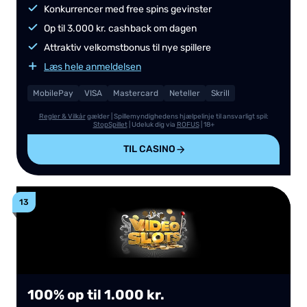
Konkurrencer med free spins gevinster
Op til 3.000 kr. cashback om dagen
Attraktiv velkomstbonus til nye spillere
Læs hele anmeldelsen
MobilePay
VISA
Mastercard
Neteller
Skrill
PaysafeCard
Regler & Vilkår
gælder | Spillemyndighedens hjælpelinje til ansvarligt spil:
StopSpillet
| Udeluk dig via
ROFUS
| 18+
Casinobonus:
Indbetal 100 – 1.000 kr. og få 100% i bonus | Gælder kun nye
TIL CASINO
spillere | Minimum indbetaling: 100 kr. | Bonus skal aktiveres inden 30 dage |
Omsætningskrav: 10 x (indbetaling + bonus) indenfor 60 dage | Eksempel:
Indbetal 100 kr. og gennemspil 10 x (1.000 + 1.000) = 20.000 kr. for at få 100 kr. i
bonus | Bonus tildeles efter omsætningskrav er opfyldt | Min. indsats: 1 kr. | Kun
udvalgte spil bidrager
100% op til 1.000 kr.