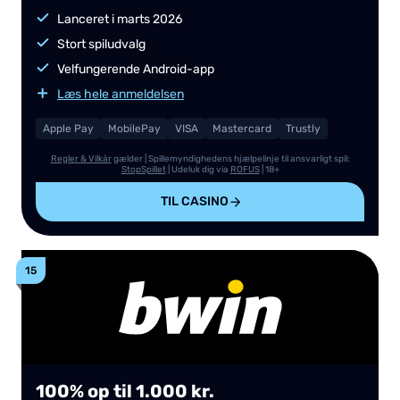
Lanceret i marts 2026
Stort spiludvalg
Velfungerende Android-app
Læs hele anmeldelsen
Apple Pay
MobilePay
VISA
Mastercard
Trustly
PayPal
Skrill
Regler & Vilkår
gælder | Spillemyndighedens hjælpelinje til ansvarligt spil:
StopSpillet
| Udeluk dig via
ROFUS
| 18+
Casinobonus:
Indbetal 100 – 500 kr. og få 100% i bonus | Gælder kun nye spillere
TIL CASINO
| Minimum indbetaling: 100 kr. | Omsætningskrav: 10 x (indbetaling + bonus)
indenfor 60 dage | Eksempel: Indbetal 500 kr., få 500 kr. i bonus og gennemspil
10 x (500 + 500) = 10.000 kr. | Bonus tildeles ved første indbetaling | Bonus kan
først udbetales efter opfyldning af gennemspilskrav | Ikke alle spil bidrager |
Maks. indsats: 50 kr.
100% op til 1.000 kr.