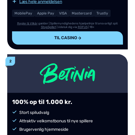
Læs hele anmeldelsen
MobilePay
Apple Pay
VISA
Mastercard
Trustly
Skrill
Neteller
Zimpler
PaysafeCard
Regler & Vilkår
gælder | Spillemyndighedens hjælpelinje til ansvarligt spil:
StopSpillet
| Udeluk dig via
ROFUS
| 18+
Casinobonus:
Indbetal 100 – 1.000 kr. og få 100% i bonus | Gælder kun nye
TIL CASINO
kunder | Indbetal mindst 100 kr. og aktiver derefter bonussen på din profil |
Gennemspilskrav 10 x (indbetaling + bonus) inden for 60 dage | F.eks. ved
indbetaling på 1.000 kr. vil gennemspilskrav være 10 x (1.000 kr. + 1.000 kr.) =
20.000 kr. | Kun udvalgte spilleautomater bidrager til omsætningskrav |
Indbetaling med Skrrill og Neteller kvalificerer ikke | Maks. indsats under
gennemspilning: 50 kr. pr. spin
100% op til 1.000 kr.
Stort spiludvalg
Attraktiv velkomstbonus til nye spillere
Brugervenlig hjemmeside