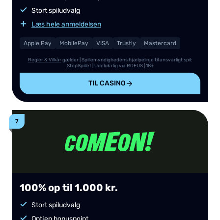
Stort spiludvalg
Læs hele anmeldelsen
Apple Pay
MobilePay
VISA
Trustly
Mastercard
Regler & Vilkår
gælder | Spillemyndighedens hjælpelinje til ansvarligt spil:
StopSpillet
| Udeluk dig via
ROFUS
| 18+
Casinobonus:
Indbetal op til 200 kr. og få 100% i bonus (kan benyttes 5 gange) |
TIL CASINO
Gælder kun nye, verificerede spillere | Kampagneperiode: 3. december 2025 –
31. december 2026 | Min. indbetaling: 40 kr. | Omsætningskrav: 10 x (bonus +
indbetaling) | Eksempel: Indbetal 200 kr., få 200 kr. i bonus og omsæt 10 x (200
kr. + 200 kr.) = 4.000 kr. | Omsætningskrav skal opfyldes inden for 60 dage | Alle
spilleautomater bidrager til omsætningskrav | Maksimal udbetaling: 10 x bonus
100% op til 1.000 kr.
Stort spiludvalg
Optjen bonuspoint