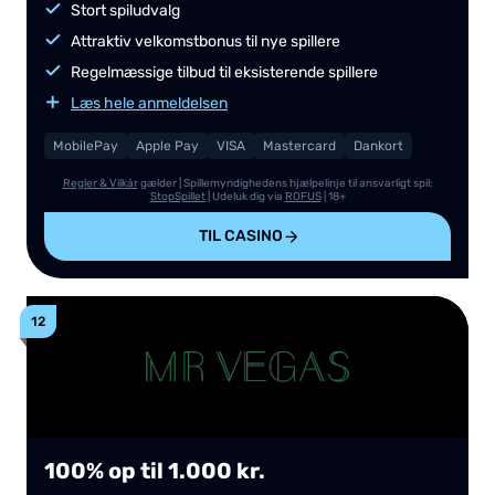
Stort spiludvalg
Attraktiv velkomstbonus til nye spillere
Regelmæssige tilbud til eksisterende spillere
Læs hele anmeldelsen
MobilePay
Apple Pay
VISA
Mastercard
Dankort
Regler & Vilkår
gælder | Spillemyndighedens hjælpelinje til ansvarligt spil:
StopSpillet
| Udeluk dig via
ROFUS
| 18+
Casinobonus:
Indbetal 50 – 500 kr. med “CASINOSJOV” som bonuskode og få
TIL CASINO
100% i bonus | Gælder kun nye spillere | Omsætningskrav: 10 x (indbetaling +
bonus) | Eksempel: Indbetal 500 kr., få 500 kr. og omsæt 10 x (500 kr. + 500 kr.) =
10.000 kr. | Opfyld omsætningskrav inden for 60 dage | Bonus kan kun benyttes
én (1) gang pr. kunde
100% op til 1.000 kr.