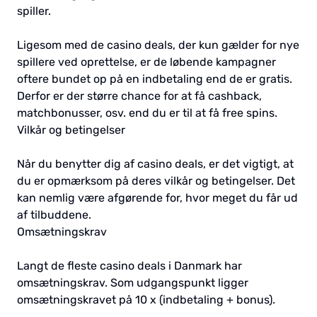
spiller.
Ligesom med de casino deals, der kun gælder for nye
spillere ved oprettelse, er de løbende kampagner
oftere bundet op på en indbetaling end de er gratis.
Derfor er der større chance for at få cashback,
matchbonusser, osv. end du er til at få free spins.
Vilkår og betingelser
Når du benytter dig af casino deals, er det vigtigt, at
du er opmærksom på deres vilkår og betingelser. Det
kan nemlig være afgørende for, hvor meget du får ud
af tilbuddene.
Omsætningskrav
Langt de fleste casino deals i Danmark har
omsætningskrav. Som udgangspunkt ligger
omsætningskravet på 10 x (indbetaling + bonus).