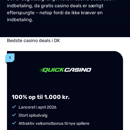
indbetaling, da gratis casino deals er særligt
efterspurgte – netop fordi de ikke kræver en
indbetaling.
Bedste casino deals i DK
100% op til 1.000 kr.
Lanceret i april 2026
Stort spiludvalg
Attraktiv velkomstbonus til nye spillere