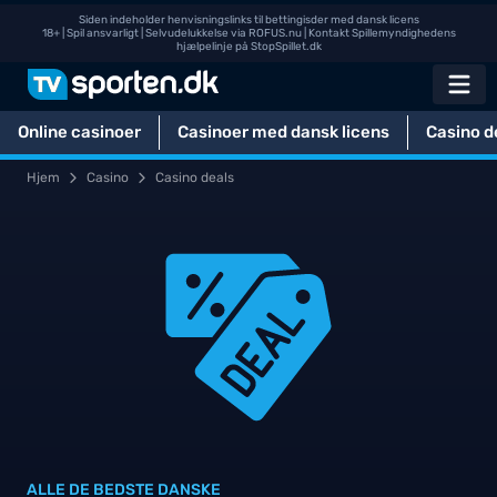
Siden indeholder henvisningslinks til bettingisder med dansk licens
18+ | Spil ansvarligt | Selvudelukkelse via
ROFUS.nu
| Kontakt Spillemyndighedens
hjælpelinje på
StopSpillet.dk
Online casinoer
Casinoer med dansk licens
Casino d
Hjem
Casino
Casino deals
ALLE DE BEDSTE DANSKE