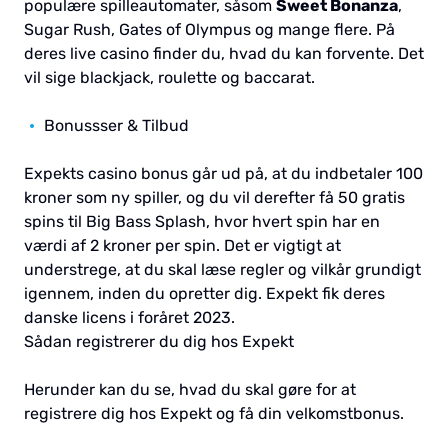
populære spilleautomater, såsom
Sweet Bonanza
,
Sugar Rush, Gates of Olympus og mange flere. På
deres live casino finder du, hvad du kan forvente. Det
vil sige blackjack, roulette og baccarat.
Bonussser & Tilbud
Expekts casino bonus går ud på, at du indbetaler 100
kroner som ny spiller, og du vil derefter få 50 gratis
spins til Big Bass Splash, hvor hvert spin har en
værdi af 2 kroner per spin. Det er vigtigt at
understrege, at du skal læse regler og vilkår grundigt
igennem, inden du opretter dig. Expekt fik deres
danske licens i foråret 2023.
Sådan registrerer du dig hos Expekt
Herunder kan du se, hvad du skal gøre for at
registrere dig hos Expekt og få din velkomstbonus.