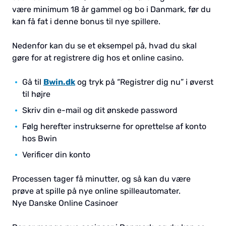
være minimum 18 år gammel og bo i Danmark, før du
kan få fat i denne bonus til nye spillere.
Nedenfor kan du se et eksempel på, hvad du skal
gøre for at registrere dig hos et online casino.
Gå til
Bwin.dk
og tryk på “Registrer dig nu” i øverst
til højre
Skriv din e-mail og dit ønskede password
Følg herefter instrukserne for oprettelse af konto
hos Bwin
Verificer din konto
Processen tager få minutter, og så kan du være
prøve at spille på nye online spilleautomater.
Nye Danske Online Casinoer