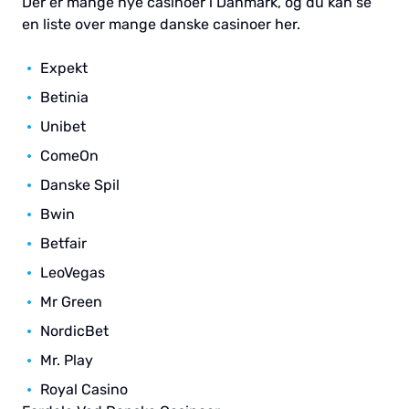
Der er mange nye casinoer i Danmark, og du kan se
en liste over mange danske casinoer her.
Expekt
Betinia
Unibet
ComeOn
Danske Spil
Bwin
Betfair
LeoVegas
Mr Green
NordicBet
Mr. Play
Royal Casino