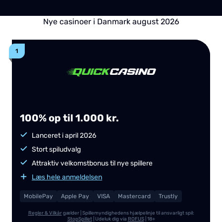
Nye casinoer i Danmark august 2026
100% op til 1.000 kr.
Lanceret i april 2026
Stort spiludvalg
Attraktiv velkomstbonus til nye spillere
Læs hele anmeldelsen
MobilePay
Apple Pay
VISA
Mastercard
Trustly
Skrill
Neteller
Zimpler
PaysafeCard
Regler & Vilkår
gælder | Spillemyndighedens hjælpelinje til ansvarligt spil:
StopSpillet
| Udeluk dig via
ROFUS
| 18+