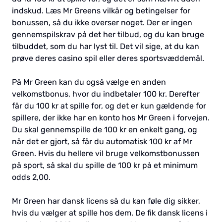
indskud. Læs Mr Greens vilkår og betingelser for
bonussen, så du ikke overser noget. Der er ingen
gennemspilskrav på det her tilbud, og du kan bruge
tilbuddet, som du har lyst til. Det vil sige, at du kan
prøve deres casino spil eller deres sportsvæddemål.
På Mr Green kan du også vælge en anden
velkomstbonus, hvor du indbetaler 100 kr. Derefter
får du 100 kr at spille for, og det er kun gældende for
spillere, der ikke har en konto hos Mr Green i forvejen.
Du skal gennemspille de 100 kr en enkelt gang, og
når det er gjort, så får du automatisk 100 kr af Mr
Green. Hvis du hellere vil bruge velkomstbonussen
på sport, så skal du spille de 100 kr på et minimum
odds 2,00.
Mr Green har dansk licens så du kan føle dig sikker,
hvis du vælger at spille hos dem. De fik dansk licens i