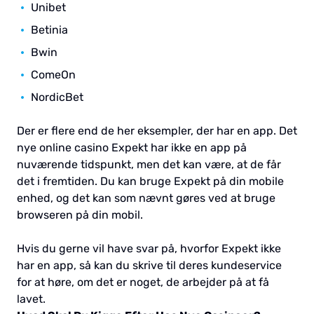
Unibet
Betinia
Bwin
ComeOn
NordicBet
Der er flere end de her eksempler, der har en app. Det
nye online casino Expekt har ikke en app på
nuværende tidspunkt, men det kan være, at de får
det i fremtiden. Du kan bruge Expekt på din mobile
enhed, og det kan som nævnt gøres ved at bruge
browseren på din mobil.
Hvis du gerne vil have svar på, hvorfor Expekt ikke
har en app, så kan du skrive til deres kundeservice
for at høre, om det er noget, de arbejder på at få
lavet.