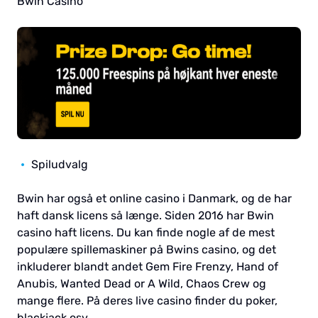
Bwin Casino
Spiludvalg
Bwin har også et online casino i Danmark, og de har
haft dansk licens så længe. Siden 2016 har Bwin
casino haft licens. Du kan finde nogle af de mest
populære spillemaskiner på Bwins casino, og det
inkluderer blandt andet Gem Fire Frenzy, Hand of
Anubis, Wanted Dead or A Wild, Chaos Crew og
mange flere. På deres live casino finder du poker,
blackjack osv.