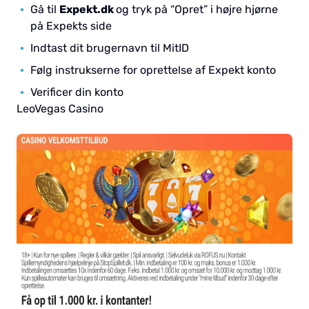
Gå til
Expekt.dk
og tryk på “Opret” i højre hjørne
på Expekts side
Indtast dit brugernavn til MitID
Følg instrukserne for oprettelse af Expekt konto
Verificer din konto
LeoVegas Casino