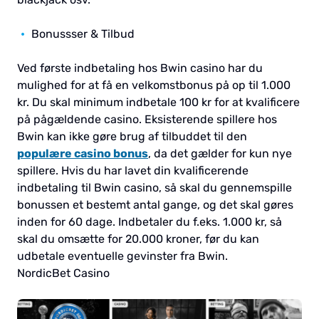
Bonussser & Tilbud
Ved første indbetaling hos Bwin casino har du
mulighed for at få en velkomstbonus på op til 1.000
kr. Du skal minimum indbetale 100 kr for at kvalificere
på pågældende casino. Eksisterende spillere hos
Bwin kan ikke gøre brug af tilbuddet til den
populære casino bonus
, da det gælder for kun nye
spillere. Hvis du har lavet din kvalificerende
indbetaling til Bwin casino, så skal du gennemspille
bonussen et bestemt antal gange, og det skal gøres
inden for 60 dage. Indbetaler du f.eks. 1.000 kr, så
skal du omsætte for 20.000 kroner, før du kan
udbetale eventuelle gevinster fra Bwin.
NordicBet Casino