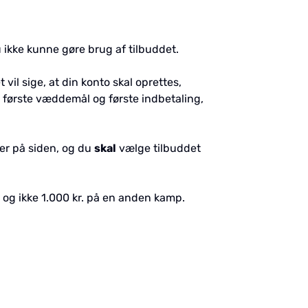
u ikke kunne gøre brug af tilbuddet.
vil sige, at din konto skal oprettes,
 første væddemål og første indbetaling,
her på siden, og du
skal
vælge tilbuddet
. og ikke 1.000 kr. på en anden kamp.