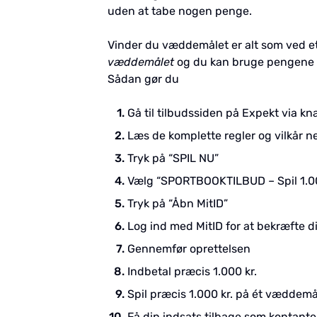
uden at tabe nogen penge.
Vinder du væddemålet er alt som ved et
væddemålet
og du kan bruge pengene so
Sådan gør du
Gå til tilbudssiden på Expekt via k
Læs de komplette regler og vilkår n
Tryk på “SPIL NU”
Vælg “SPORTBOOKTILBUD – Spil 1.000 
Tryk på “Åbn MitID”
Log ind med MitID for at bekræfte di
Gennemfør oprettelsen
Indbetal præcis 1.000 kr.
Spil præcis 1.000 kr. på ét væddem
Få din indsats tilbage som kontant