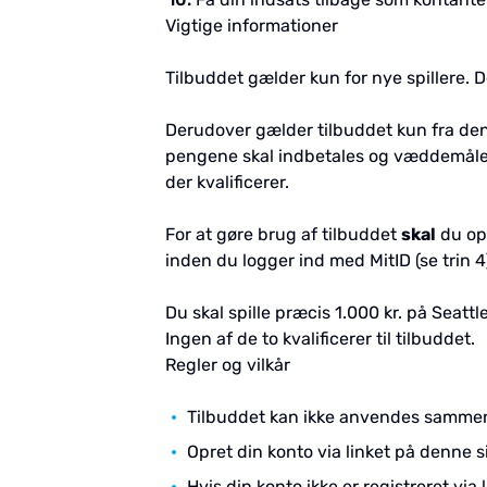
Vigtige informationer
Tilbuddet gælder kun for nye spillere. D
Derudover gælder tilbuddet kun fra den 6.
pengene skal indbetales og væddemålet 
der kvalificerer.
For at gøre brug af tilbuddet
skal
du opr
inden du logger ind med MitID (se trin 4)
Du skal spille præcis 1.000 kr. på Seatt
Ingen af de to kvalificerer til tilbuddet.
Regler og vilkår
Tilbuddet kan ikke anvendes sammen
Opret din konto via linket på denne s
Hvis din konto ikke er registreret via 