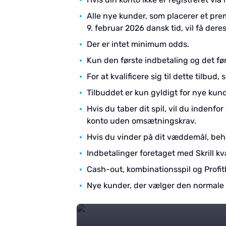
Alle nye kunder, som placerer et prem
9. februar 2026 dansk tid, vil få dere
Der er intet minimum odds.
Kun den første indbetaling og det før
For at kvalificere sig til dette tilb
Tilbuddet er kun gyldigt for nye kun
Hvis du taber dit spil, vil du indenfo
konto uden omsætningskrav.
Hvis du vinder på dit væddemål, be
Indbetalinger foretaget med Skrill kval
Cash-out, kombinationsspil og Profitb
Nye kunder, der vælger den normale ve