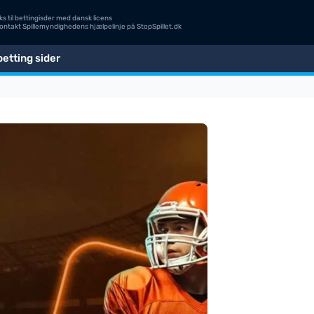
s til bettingisder med dansk licens
Kontakt Spillemyndighedens hjælpelinje på
StopSpillet.dk
etting sider