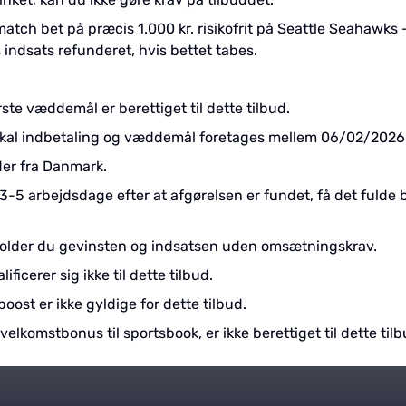
atch bet på præcis 1.000 kr. risikofrit på Seattle Seahawks 
s indsats refunderet, hvis bettet tabes.
ste væddemål er berettiget til dette tilbud.
ud, skal indbetaling og væddemål foretages mellem 06/02/2026 
der fra Danmark.
r 3-5 arbejdsdage efter at afgørelsen er fundet, få det fulde b
holder du gevinsten og indsatsen uden omsætningskrav.
ificerer sig ikke til dette tilbud.
oost er ikke gyldige for dette tilbud.
lkomstbonus til sportsbook, er ikke berettiget til dette tilb