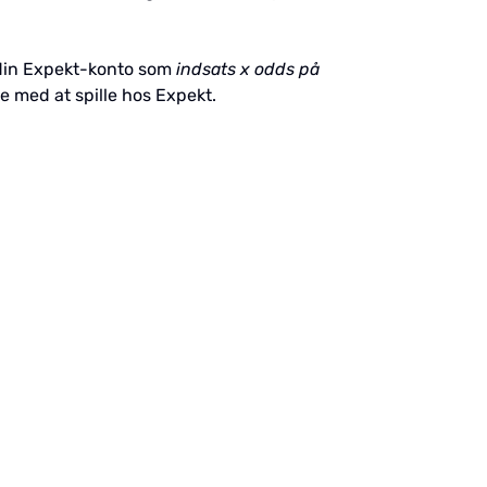
l din Expekt-konto som
indsats x odds på
e med at spille hos Expekt.