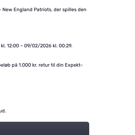
– New England Patriots, der spilles den
kl. 12:00 – 09/02/2026 kl. 00:29.
eløb på 1.000 kr. retur til din Expekt-
ud.