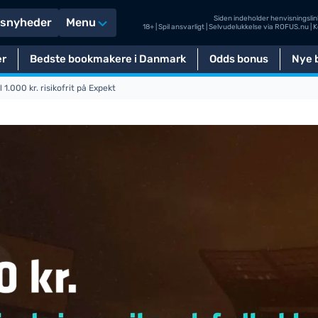
Siden indeholder henvisningslink
tsnyheder
Menu
18+ | Spil ansvarligt | Selvudelukkelse via
ROFUS.nu
| 
er
Bedste bookmakere i Danmark
Odds bonus
Nye b
 1.000 kr. risikofrit på Expekt