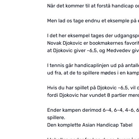
Når det kommer til at forstå handicap o
Men lad os tage endnu et eksemple på 
I det her eksempel tages der udgangspu
Novak Djokovic er bookmakernes favorit 
at Djokovic giver -6,5, og Medvedev giv
I tennis går handicaplinjen ud på antallet
ud fra, at de to spillere mødes i en kamp
Hvis du har spillet på Djokovic -6,5, vil
fordi Djokovic har vundet 8 partier me
Ender kampen derimod 6-4, 6-4, 4-6, 6-3,
spillere.
Den komplette Asian Handicap Tabel