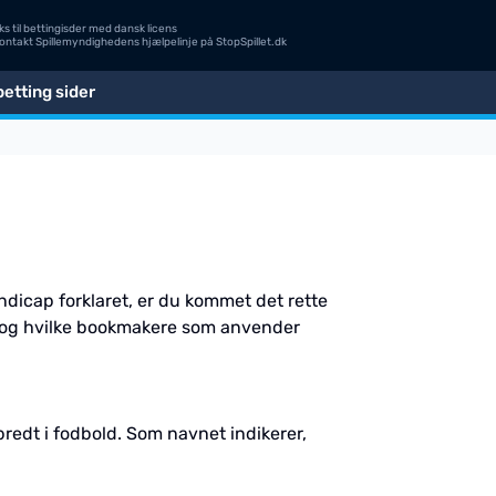
s til bettingisder med dansk licens
Kontakt Spillemyndighedens hjælpelinje på
StopSpillet.dk
etting sider
dicap forklaret, er du kommet det rette
 og hvilke bookmakere som anvender
edt i fodbold. Som navnet indikerer,