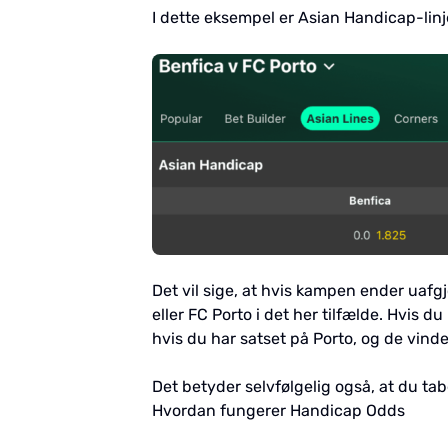
I dette eksempel er Asian Handicap-lin
Det vil sige, at hvis kampen ender uafgj
eller FC Porto i det her tilfælde. Hvis 
hvis du har satset på Porto, og de vinde
Det betyder selvfølgelig også, at du ta
Hvordan fungerer Handicap Odds