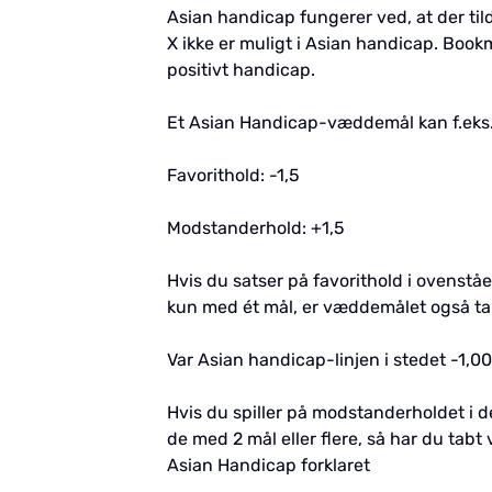
Asian handicap fungerer ved, at der tilde
X ikke er muligt i Asian handicap. Book
positivt handicap.
Et Asian Handicap-væddemål kan f.eks.
Favorithold: -1,5
Modstanderhold: +1,5
Hvis du satser på favorithold i ovenståe
kun med ét mål, er væddemålet også tabt,
Var Asian handicap-linjen i stedet -1,00
Hvis du spiller på modstanderholdet i de
de med 2 mål eller flere, så har du tab
Asian Handicap forklaret