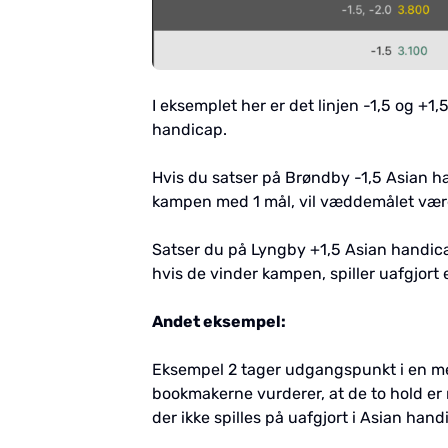
I eksemplet her er det linjen -1,5 og +1
handicap.
Hvis du satser på Brøndby -1,5 Asian ha
kampen med 1 mål, vil væddemålet være 
Satser du på Lyngby +1,5 Asian handicap,
hvis de vinder kampen, spiller uafgjort 
Andet eksempel:
Eksempel 2 tager udgangspunkt i en me
bookmakerne vurderer, at de to hold er 
der ikke spilles på uafgjort i Asian han