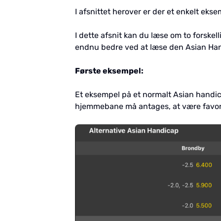
I afsnittet herover er der et enkelt ek
I dette afsnit kan du læse om to forske
endnu bedre ved at læse den Asian Han
Første eksempel:
Et eksempel på et normalt Asian handi
hjemmebane må antages, at være favori