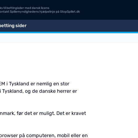
s til bettingisder med dansk licens
Kontakt Spillemyndighedens hjælpelinje på
StopSpillet.dk
etting sider
M i Tyskland er nemlig en stor
 Tyskland, og de danske herrer er
mark, før det er muligt. Det er kravet
browser på computeren, mobil eller en