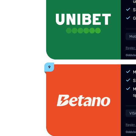
u
S
G
Mob
Regler 
Oddsb
Eksempe
dage | 
Freebe
M
i 60 da
S
M
s
VIS
Regler 
Oddsb
indbeta