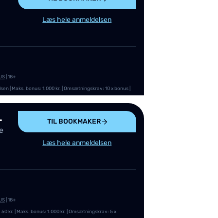
Læs hele anmeldelsen
US
| 18+
lsen | Maks. bonus: 1.000 kr. | Omsætningskrav: 10 x bonus |
etales | Min. odds: 1,80 | Tidsbegræsning for omsætningskrav: 60
d, Skrill og Neteller kvalificerer ikke
| Omsætningskrav: 1 x bonus | Min. odds: 1,80 | Freebet er gyldig
.
TIL BOOKMAKER
e
Læs hele anmeldelsen
US
| 18+
: 50 kr. | Maks. bonus: 1.000 kr. | Omsætningskrav: 5 x
 + 100 kr.) x 5 = 3.000 kr. før gevinster kan udbetales | Min.