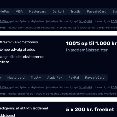
ilePay
VISA
Mastercard
Dankort
Trustly
PaysafeCard
Skr
& Vilkår
gælder | Spillemyndighedens hjælpelinje til ansvarligt spil:
StopSpillet
| Udeluk dig via
ROF
onus:
Indbetal 100 – 1.000 kr., sats indbetaling 1 x til odds 1,50 og få 100% i bonus | Gælder kun nye k
50 og aktivér derefter bonussen på din profil | Gennemspilskrav 5 x (indbetaling + bonus) inden for 6
pilskrav være 5 x (1.000 kr. + 1.000 kr.) = 10.000 kr. | Min. odds under gennemspilning: 2,00 for
ling med Skrill og Neteller kvalificerer ikke | Maks. indsats under gennemspilning: 500 kr. pr. 
ttraktiv velkomstbonus
100% op til 1.000 kr
bonus:
Indbetal 100 – 1.000 kr. og få 100% i bonus | Gælder kun nye kunder | Indbetal mindst 100 k
ndbetaling + bonus) inden for 60 dage | F.eks. ved indbetaling på 1.000 kr. vil gennemspilskrav være 1
æmpe udvalg af odds
i væddemålskreditter
utomater bidrager til omsætningskrav | Indbetaling med Skrrill og Neteller kvalificerer ikke | Maks. 
ange tilbud til eksisterende
pillere
A
Mastercard
Trustly
Apple Pay
PayPal
PaysafeCard
& Vilkår
gælder | Spillemyndighedens hjælpelinje til ansvarligt spil:
StopSpillet
| Udeluk dig via
ROF
onus:
Indbetal og spil for 50 – 1.000 kr. og modtag væddemålskreditter svarende til de kvalifice
ling eller senest 30 dage efter under “Mine tilbud” | Kun første indbetaling og første væddemål kva
e
edigering af aktivt væddemål
5 x 200 kr. freebet
ddsboost