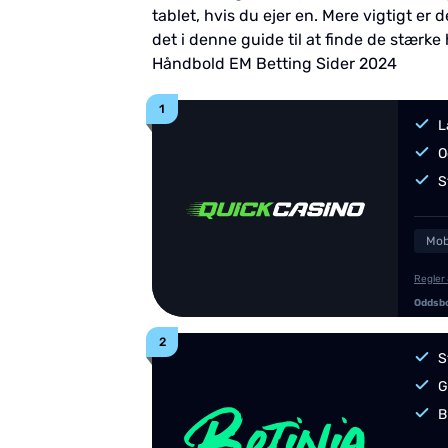
tablet, hvis du ejer en. Mere vigtigt er
det i denne guide til at finde de stærk
Håndbold EM Betting Sider 2024
L
O
S
Mob
Regler 
Oddsb
odds 1,
gennems
Indbeta
S
G
B