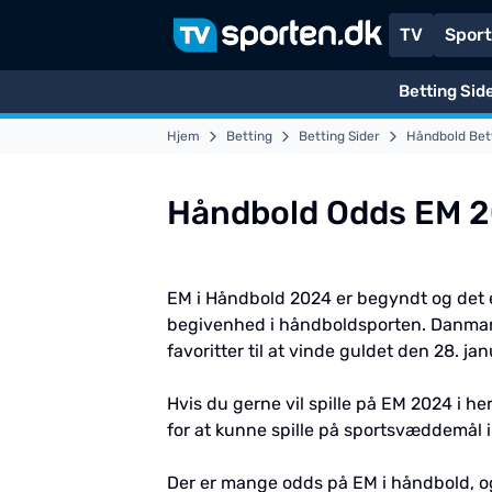
TV
Spor
Betting Sid
Hjem
Betting
Betting Sider
Håndbold Bett
Håndbold Odds EM 
EM i Håndbold 2024 er begyndt og det er
begivenhed i håndboldsporten. Danmark 
favoritter til at vinde guldet den 28. janu
Hvis du gerne vil spille på EM 2024 i h
for at kunne spille på sportsvæddemål 
Der er mange odds på EM i håndbold, o