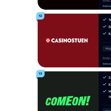
Regler 
Oddsb
den kup
1
B
K
Mob
Regler 
Oddsb
S
K
M
s