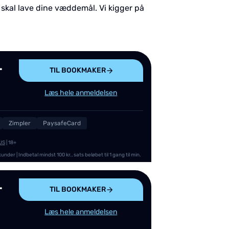
u skal lave dine væddemål. Vi kigger på
.
TIL BOOKMAKER
Læs hele anmeldelsen
Zimpler
PaysafeCard
US
| 18+
under | Indbetal mindst 100 kr., sats beløbet til 1 gang til min.
0 dage | F.eks. ved indbetaling på 1.000 kr. vil
 enkeltvæddemål og 1,50 pr. valg for kombinationsvæddemål |
væddemål | Kun sportsvæddemål bidrager til omsætningskrav
.
TIL BOOKMAKER
Læs hele anmeldelsen