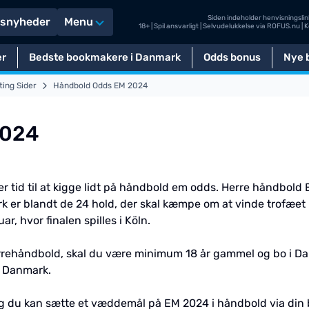
Siden indeholder henvisningslink
tsnyheder
Menu
18+ | Spil ansvarligt | Selvudelukkelse via
ROFUS.nu
| 
er
Bedste bookmakere i Danmark
Odds bonus
Nye b
ing Sider
Håndbold Odds EM 2024
2024
 tid til at kigge lidt på håndbold em odds. Herre håndbold E
er blandt de 24 hold, der skal kæmpe om at vinde trofæet i
ar, hvor finalen spilles i Köln.
errehåndbold, skal du være minimum 18 år gammel og bo i Dan
i Danmark.
g du kan sætte et væddemål på EM 2024 i håndbold via din 