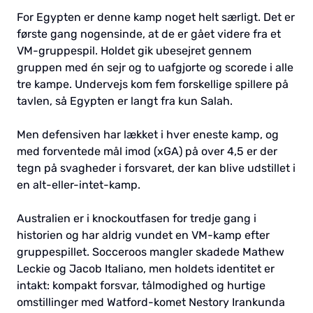
For Egypten er denne kamp noget helt særligt. Det er
første gang nogensinde, at de er gået videre fra et
VM-gruppespil. Holdet gik ubesejret gennem
gruppen med én sejr og to uafgjorte og scorede i alle
tre kampe. Undervejs kom fem forskellige spillere på
tavlen, så Egypten er langt fra kun Salah.
Men defensiven har lækket i hver eneste kamp, og
med forventede mål imod (xGA) på over 4,5 er der
tegn på svagheder i forsvaret, der kan blive udstillet i
en alt-eller-intet-kamp.
Australien er i knockoutfasen for tredje gang i
historien og har aldrig vundet en VM-kamp efter
gruppespillet. Socceroos mangler skadede Mathew
Leckie og Jacob Italiano, men holdets identitet er
intakt: kompakt forsvar, tålmodighed og hurtige
omstillinger med Watford-komet Nestory Irankunda