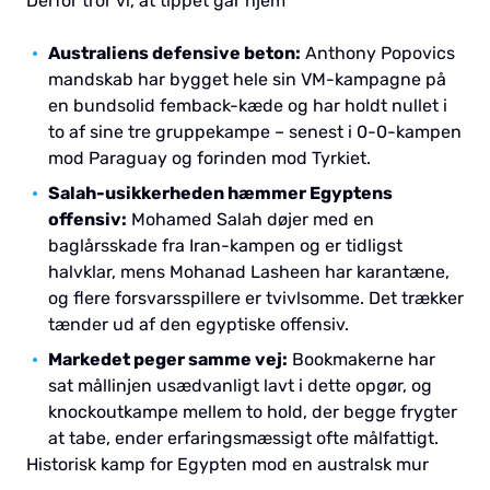
Derfor tror vi, at tippet går hjem
Australiens defensive beton:
Anthony Popovics
mandskab har bygget hele sin VM-kampagne på
en bundsolid femback-kæde og har holdt nullet i
to af sine tre gruppekampe – senest i 0-0-kampen
mod Paraguay og forinden mod Tyrkiet.
Salah-usikkerheden hæmmer Egyptens
offensiv:
Mohamed Salah døjer med en
baglårsskade fra Iran-kampen og er tidligst
halvklar, mens Mohanad Lasheen har karantæne,
og flere forsvarsspillere er tvivlsomme. Det trækker
tænder ud af den egyptiske offensiv.
Markedet peger samme vej:
Bookmakerne har
sat mållinjen usædvanligt lavt i dette opgør, og
knockoutkampe mellem to hold, der begge frygter
at tabe, ender erfaringsmæssigt ofte målfattigt.
Historisk kamp for Egypten mod en australsk mur