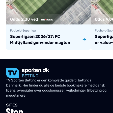
Odds 2.30 ved
Odds 9.0
Fodbold
Superliga
Fodbold
Sup
Superligaen 2026/27: FC
Superlig
Midtjylland genvinder magten
er value
TV Sporten Betting er den komplette guide til betting i
Danmark. Her finder du alle de bedste bookmakere med dansk
licens, oversigter over oddsbonusser, vejledninger til betting og
meget mere.
SITES