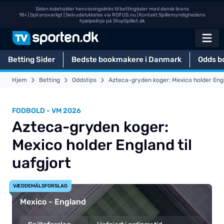
Siden indeholder henvisningslinks til bettingisder med dansk licens
18+ | Spil ansvarligt | Selvudelukkelse via
ROFUS.nu
| Kontakt Spillemyndighedens
hjælpelinje på
StopSpillet.dk
Betting Sider
Bedste bookmakere i Danmark
Odds b
Hjem
Betting
Oddstips
Azteca-gryden koger: Mexico holder Engla
FODBOLD - VM 2026
Azteca-gryden koger:
Mexico holder England til
uafgjort
VÆDDEMÅLSFORSLAG
Mexico - England