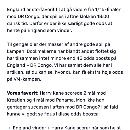
England er storfavorit til at gå videre fra 1/16-finalen
mod DR Congo, der spilles i aftne klokken 18:00
dansk tid. Derfor er der ikke særligt gode odds at
hente på England som vinder.
Til gengæld er der masser af andre gode spil på
kampen. Bookmakerne har blandt andet flottet sig
har tilsammen intet mindre end 45 odds boosts på
England – DR Congo. Vi har samlet dem alle her i
artiklen, så du kan se, hvor du kan få ekstra høje odds
på VM-kampen.
Vores favorit:
Harry Kane scorede 2 mål mod
Kroatien og 1 mål mod Panama. Mon ikke han
gentager succesen i aften mod DR Congo? I så fald
kunne vi godt se fidus i disse odds boosts:
England vinder + Harry Kane scorer når som helst