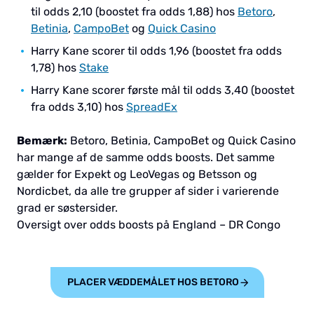
til odds 2,10 (boostet fra odds 1,88) hos
Betoro
,
Betinia
,
CampoBet
og
Quick Casino
Harry Kane scorer til odds 1,96 (boostet fra odds
1,78) hos
Stake
Harry Kane scorer første mål til odds 3,40 (boostet
fra odds 3,10) hos
SpreadEx
Bemærk:
Betoro, Betinia, CampoBet og Quick Casino
har mange af de samme odds boosts. Det samme
gælder for Expekt og LeoVegas og Betsson og
Nordicbet, da alle tre grupper af sider i varierende
grad er søstersider.
Oversigt over odds boosts på England – DR Congo
PLACER VÆDDEMÅLET HOS BETORO