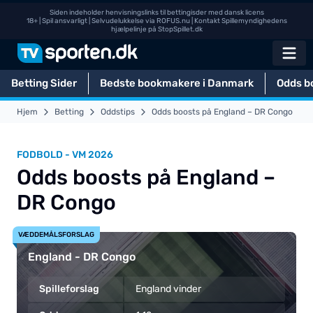
Siden indeholder henvisningslinks til bettingisder med dansk licens
18+ | Spil ansvarligt | Selvudelukkelse via
ROFUS.nu
| Kontakt Spillemyndighedens
hjælpelinje på
StopSpillet.dk
Betting Sider
Bedste bookmakere i Danmark
Odds b
Hjem
Betting
Oddstips
Odds boosts på England – DR Congo
FODBOLD - VM 2026
Odds boosts på England –
DR Congo
VÆDDEMÅLSFORSLAG
England - DR Congo
Spilleforslag
England vinder