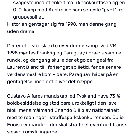
svageste med et enkelt mål i knockoutfasen og en
0-0-kamp mod Australien som seneste “pynt” fra
gruppespillet.
Historien gentager sig fra 1998, men denne gang
uden drama
Der er et historisk ekko over denne kamp. Ved VM
1998 mødtes Frankrig og Paraguay i præcis samme
runde, og dengang skulle der et golden goal fra
Laurent Blanc til i forlænget spilletid, før de senere
verdensmestre kom videre. Paraguay håber på en
gentagelse, men det bliver det næppe.
Gustavo Alfaros mandskab lod Tyskland have 73 %
boldbesiddelse og stod bare urokkeligt i den lave
blok, mens målmand Orlando Gill blev nationalhelt
med to redninger i straffesparkskonkurrencen. Julio
Enciso er manden, der skal straffe et eventuelt fransk
sløseri i omstillingerne.