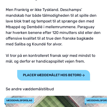
Men Frankrig er ikke Tyskland. Deschamps’
mandskab har både tålmodigheden til at spille den
lave blok træt og tempoet til at sprænge den med
Mbappé og Dembélé i mellemrummene. Paraguay
har hverken benene efter 120 minutters slid eller den
offensive kvalitet til at true den franske bagkæde
med Saliba og Koundé for alvor.
Vi tror på en kontrolleret fransk sejr med mindst to
mål, og derfor er handicapspillet vejen frem.
PLACER VÆDDEMÅLET HOS BETORO
Se andre væddemålstilbud
VÆDDEMÅLSFORSLAG
VÆDDEMÅLSFOR