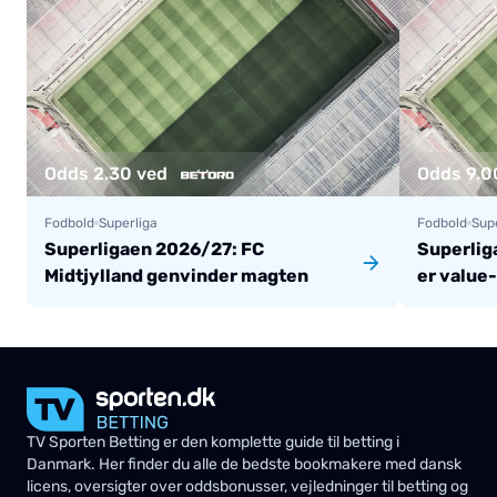
Odds 2.30 ved
Odds 9.0
Fodbold
Superliga
Fodbold
Sup
Superligaen 2026/27: FC
Superlig
Midtjylland genvinder magten
er value
TV Sporten Betting er den komplette guide til betting i
Danmark. Her finder du alle de bedste bookmakere med dansk
licens, oversigter over oddsbonusser, vejledninger til betting og