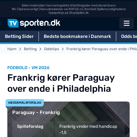
Siden indeholder henvisningslinks til bettingisder med dansk licens
18+ | Spil ansvarligt | Selvudelukkelse via
ROFUS.nu
| Kontakt Spillemyndighedens
hjælpelinje på
StopSpillet.dk
Betting Sider
Bedste bookmakere i Danmark
Odds b
Hjem
Betting
Oddstips
Frankrig kører Paraguay over ende i Phil
FODBOLD - VM 2026
Frankrig kører Paraguay
over ende i Philadelphia
VÆDDEMÅLSFORSLAG
Paraguay - Frankrig
Spilleforslag
Frankrig vinder med handicap
-1,5