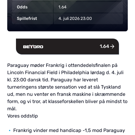
Odds
1.64
Spillefrist
4. juli 2026 23:00
1.64
TIL BOOKMAKER
Paraguay møder Frankrig i ottendedelsfinalen på
Lincoln Financial Field i Philadelphia lørdag d. 4. juli
kl. 23:00 dansk tid. Paraguay har leveret
turneringens største sensation ved at slå Tyskland
ud, men nu venter en fransk maskine i skræmmende
form, og vi tror, at klasseforskellen bliver på mindst to
mål.
Vores oddstip
Frankrig vinder med handicap -1,5 mod Paraguay