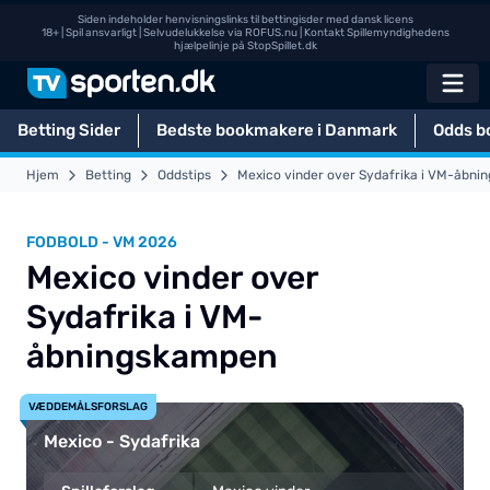
Siden indeholder henvisningslinks til bettingisder med dansk licens
18+ | Spil ansvarligt | Selvudelukkelse via
ROFUS.nu
| Kontakt Spillemyndighedens
hjælpelinje på
StopSpillet.dk
Betting Sider
Bedste bookmakere i Danmark
Odds b
Hjem
Betting
Oddstips
Mexico vinder over Sydafrika i VM-åbn
FODBOLD - VM 2026
Mexico vinder over
Sydafrika i VM-
åbningskampen
VÆDDEMÅLSFORSLAG
Mexico - Sydafrika