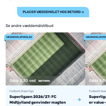
PLACER VÆDDEMÅLET HOS BETORO
Se andre væddemålstilbud
VÆDDEMÅLSFORSLAG
VÆDDEMÅLSFOR
Odds 2.30 ved
Odds 9.0
Fodbold
Superliga
Fodbold
Sup
Superligaen 2026/27: FC
Superlig
Midtjylland genvinder magten
er value