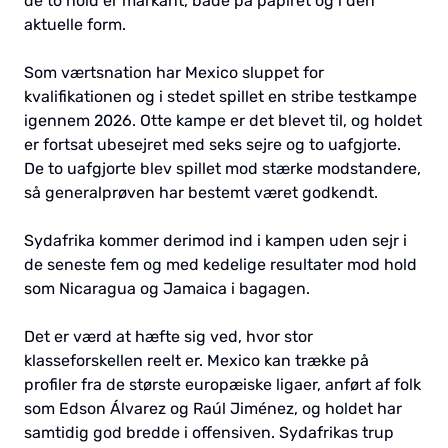
de to hold er markant, både på papiret og i den
aktuelle form.
Som værtsnation har Mexico sluppet for
kvalifikationen og i stedet spillet en stribe testkampe
igennem 2026. Otte kampe er det blevet til, og holdet
er fortsat ubesejret med seks sejre og to uafgjorte.
De to uafgjorte blev spillet mod stærke modstandere,
så generalprøven har bestemt været godkendt.
Sydafrika kommer derimod ind i kampen uden sejr i
de seneste fem og med kedelige resultater mod hold
som Nicaragua og Jamaica i bagagen.
Det er værd at hæfte sig ved, hvor stor
klasseforskellen reelt er. Mexico kan trække på
profiler fra de største europæiske ligaer, anført af folk
som Edson Álvarez og Raúl Jiménez, og holdet har
samtidig god bredde i offensiven. Sydafrikas trup