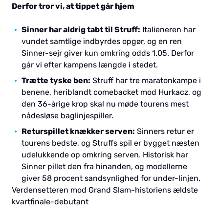
Derfor tror vi, at tippet går hjem
Sinner har aldrig tabt til Struff:
Italieneren har
vundet samtlige indbyrdes opgør, og en ren
Sinner-sejr giver kun omkring odds 1.05. Derfor
går vi efter kampens længde i stedet.
Trætte tyske ben:
Struff har tre maratonkampe i
benene, heriblandt comebacket mod Hurkacz, og
den 36-årige krop skal nu møde tourens mest
nådesløse baglinjespiller.
Returspillet knækker serven:
Sinners retur er
tourens bedste, og Struffs spil er bygget næsten
udelukkende op omkring serven. Historisk har
Sinner pillet den fra hinanden, og modellerne
giver 58 procent sandsynlighed for under-linjen.
Verdensetteren mod Grand Slam-historiens ældste
kvartfinale-debutant