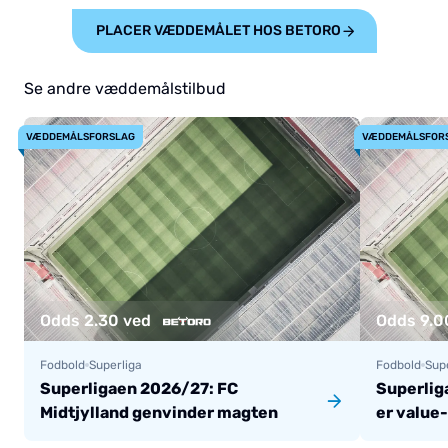
PLACER VÆDDEMÅLET HOS BETORO
Se andre væddemålstilbud
VÆDDEMÅLSFORSLAG
VÆDDEMÅLSFOR
Odds 2.30 ved
Odds 9.0
Fodbold
Superliga
Fodbold
Sup
Superligaen 2026/27: FC
Superlig
Midtjylland genvinder magten
er value