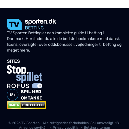
TV Sporten Betting er den komplette guide til betting i
Danmark. Her finder du alle de bedste bookmakere med dansk
licens, oversigter over oddsbonusser, vejledninger til betting og
meget mere.
SITES
© 2026 TV Sporten • Alle rettigheder forbeholdes. Spil ansvarligt. 18+
Anvendelsevilkår
•
Privatlivspolitik
•
Betting sitemap