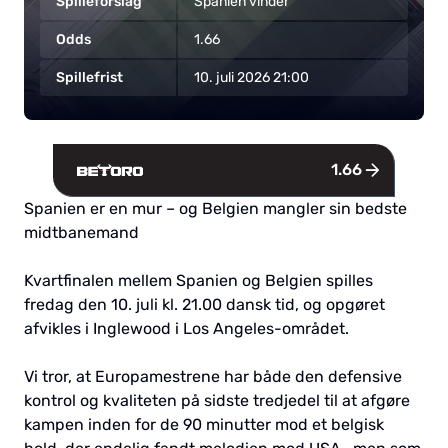
Spilleforslag
Spanien vinder
Odds
1.66
Spillefrist
10. juli 2026 21:00
1.66
TIL BOOKMAKER
Spanien er en mur – og Belgien mangler sin bedste
midtbanemand
Kvartfinalen mellem Spanien og Belgien spilles
fredag den 10. juli kl. 21.00 dansk tid, og opgøret
afvikles i Inglewood i Los Angeles-området.
Vi tror, at Europamestrene har både den defensive
kontrol og kvaliteten på sidste tredjedel til at afgøre
kampen inden for de 90 minutter mod et belgisk