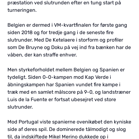
præstation ved slutrunden efter en tung start på
turneringen.
Belgien er dermed i VM-kvartfinalen for første gang
siden 2018 og for tredje gang i de seneste fire
slutrunder. Med De Ketelaere i storform og profiler
som De Bruyne og Doku på vej ind fra bænken har de
våben, der kan straffe enhver.
Men styrkeforholdet mellem Belgien og Spanien er
tydeligt. Siden 0-0-kampen mod Kap Verde i
åbningskampen har Spanien vundet fire kampe i
træk med en samlet målscore på 9-0, og landstræner
Luis de la Fuente er fortsat ubesejret ved store
slutrunder.
Mod Portugal viste spanierne ovenikøbet den kyniske
side af deres spil. De dominerede tålmodigt og slog
til, da indskiftede Mikel Merino dukkede op i