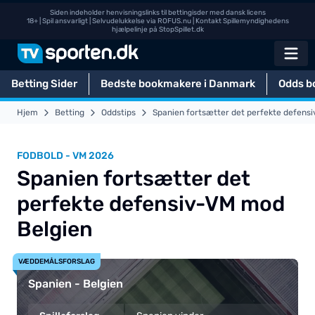
Siden indeholder henvisningslinks til bettingisder med dansk licens
18+ | Spil ansvarligt | Selvudelukkelse via
ROFUS.nu
| Kontakt Spillemyndighedens
hjælpelinje på
StopSpillet.dk
Betting Sider
Bedste bookmakere i Danmark
Odds b
Hjem
Betting
Oddstips
Spanien fortsætter det perfekte defens
FODBOLD - VM 2026
Spanien fortsætter det
perfekte defensiv-VM mod
Belgien
VÆDDEMÅLSFORSLAG
Spanien - Belgien