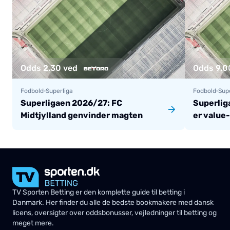
Odds 2.30 ved
Odds 9.0
Fodbold
Superliga
Fodbold
Sup
Superligaen 2026/27: FC
Superlig
Midtjylland genvinder magten
er value
TV Sporten Betting er den komplette guide til betting i
Danmark. Her finder du alle de bedste bookmakere med dansk
licens, oversigter over oddsbonusser, vejledninger til betting og
meget mere.