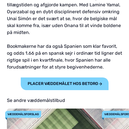
tillægstiden og afgjorde kampen. Med Lamine Yamal,
Oyarzabal og en dybt disciplineret defensiv omkring
Unai Simón er det svært at se, hvor de belgiske mål
skal komme fra, især uden Onana til at vinde boldene
på midten.
Bookmakerne har da også Spanien som klar favorit,
og odds 1.66 på en spansk sejr i ordinær tid ligner det
rigtige spil i en kvartfinale, hvor Spanien har alle
forudsætninger for at styre begivenhederne.
PLACER VÆDDEMÅLET HOS BETORO
Se andre væddemålstilbud
VÆDDEMÅLSFORSLAG
VÆDDEMÅLSFOR