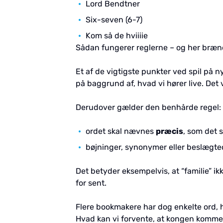
Lord Bendtner
Six-seven (6-7)
Kom så de hviiiie
Sådan fungerer reglerne – og her bræn
Et af de vigtigste punkter ved spil på 
på baggrund af, hvad vi hører live. Det vi
Derudover gælder den benhårde regel:
ordet skal nævnes
præcis
, som det 
bøjninger, synonymer eller beslægte
Det betyder eksempelvis, at “familie” ikk
for sent.
Flere bookmakere har dog enkelte ord, hv
Hvad kan vi forvente, at kongen kommer 