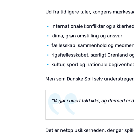
Ud fra tidligere taler, kongens mærkes
internationale konflikter og sikkerhed
klima, grøn omstilling og ansvar
fællesskab, sammenhold og medmen
rigsfællesskabet, særligt Grønland 
kultur, sport og nationale begivenhe
Men som Danske Spil selv understreger,
“Vi gør i hvert fald ikke, og dermed er d
Det er netop usikkerheden, der gør spil