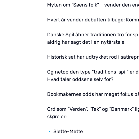
Myten om “Søens folk” – vender den end
Hvert år vender debatten tilbage: Komm
Danske Spil åbner traditionen tro for s
aldrig har sagt det i en nytårstale.
Historisk set har udtrykket rod i satirep
Og netop den type “traditions-spil” er d
Hvad taler oddsene selv for?
Bookmakernes odds har meget fokus på or
Ord som “Verden”, “Tak” og “Danmark” l
skøre er:
Slette-Mette