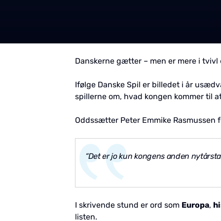
Danskerne gætter – men er mere i tvivl 
Ifølge Danske Spil er billedet i år usæd
spillerne om, hvad kongen kommer til at
Oddssætter Peter Emmike Rasmussen fo
“Det er jo kun kongens anden nytårstale
I skrivende stund er ord som
Europa
,
hi
listen.