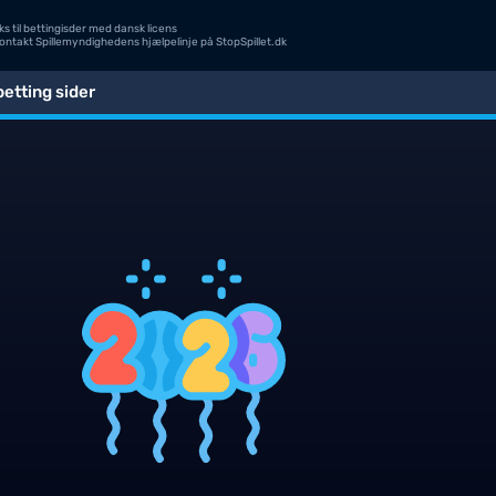
s til bettingisder med dansk licens
Kontakt Spillemyndighedens hjælpelinje på
StopSpillet.dk
etting sider