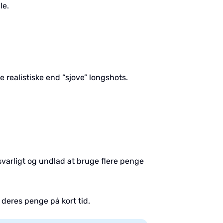
le.
e realistiske end “sjove” longshots.
svarligt og undlad at bruge flere penge
deres penge på kort tid.