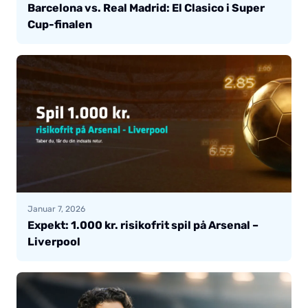
Barcelona vs. Real Madrid: El Clasico i Super
Cup-finalen
Januar 7, 2026
Expekt: 1.000 kr. risikofrit spil på Arsenal –
Liverpool