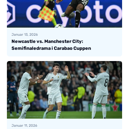
Januar 13, 2026
Newcastle vs. Manchester City:
Semifinaledrama i Carabao Cuppen
Januar 11, 2026