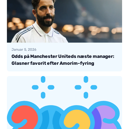
Januar 5, 2026
Odds på Manchester Uniteds næste manager:
Glasner favorit efter Amorim-fyring