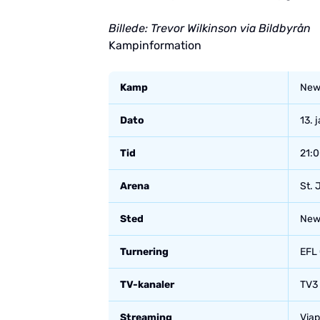
Billede: Trevor Wilkinson via Bildbyrån
Kampinformation
Kamp
Newc
Dato
13. 
Tid
21:0
Arena
St. 
Sted
Newc
Turnering
EFL 
TV-kanaler
TV3
Streaming
Viap