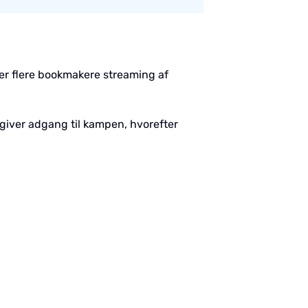
er flere bookmakere streaming af
giver adgang til kampen, hvorefter