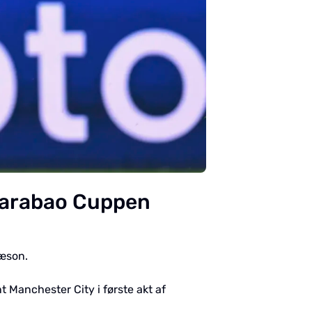
 Carabao Cuppen
sæson.
Manchester City i første akt af