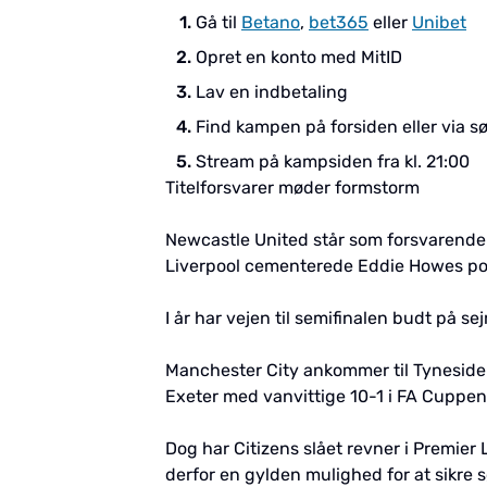
Gå til
Betano
,
bet365
eller
Unibet
Opret en konto med MitID
Lav en indbetaling
Find kampen på forsiden eller via 
Stream på kampsiden fra kl. 21:00
Titelforsvarer møder formstorm
Newcastle United står som forsvarende E
Liverpool cementerede Eddie Howes pos
I år har vejen til semifinalen budt på s
Manchester City ankommer til Tyneside
Exeter med vanvittige 10-1 i FA Cuppen
Dog har Citizens slået revner i Premier
derfor en gylden mulighed for at sikre s