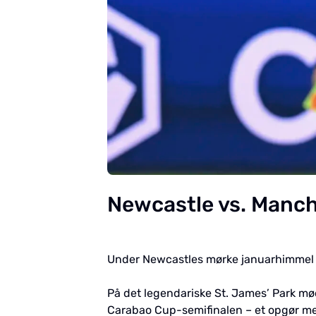
Newcastle vs. Manch
Under Newcastles mørke januarhimmel st
På det legendariske St. James’ Park mø
Carabao Cup-semifinalen – et opgør me