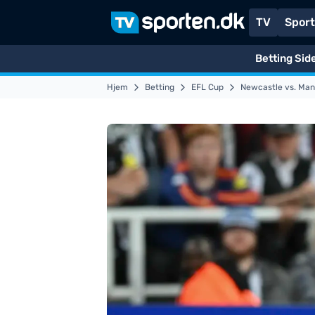
TV
Spor
Betting Sid
Hjem
Betting
EFL Cup
Newcastle vs. Man