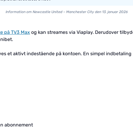
Information om Newcastle United – Manchester City den 13. januar 2026
te på TV3 Max
og kan streames via Viaplay. Derudover tilbyd
nibet.
es et aktivt indestående på kontoen. En simpel indbetaling 
den abonnement