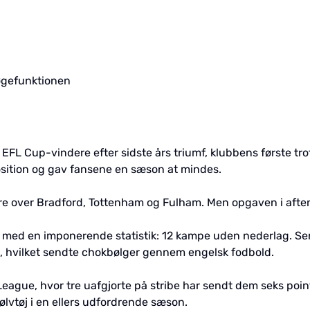
søgefunktionen
FL Cup-vindere efter sidste års triumf, klubbens første tro
ition og gav fansene en sæson at mindes.
ejre over Bradford, Tottenham og Fulham. Men opgaven i aften
 med en imponerende statistik: 12 kampe uden nederlag. Se
, hvilket sendte chokbølger gennem engelsk fodbold.
 League, hvor tre uafgjorte på stribe har sendt dem seks po
ølvtøj i en ellers udfordrende sæson.