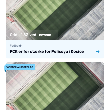
Odds 1.83 ved
Fodbold
FCK er for stærke for Polissya i Kosice
VÆDDEMÅLSFORSLAG