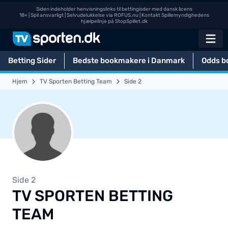
Siden indeholder henvisningslinks til bettingisder med dansk licens
18+ | Spil ansvarligt | Selvudelukkelse via
ROFUS.nu
| Kontakt Spillemyndighedens
hjælpelinje på
StopSpillet.dk
Betting Sider
Bedste bookmakere i Danmark
Odds b
Hjem
TV Sporten Betting Team
Side 2
Side 2
TV SPORTEN BETTING
TEAM