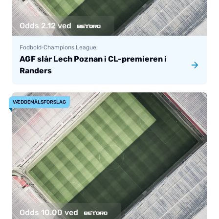
Odds 2.12 ved
Fodbold
Champions League
AGF slår Lech Poznan i CL-premieren i
Randers
VÆDDEMÅLSFORSLAG
Odds 10.00 ved