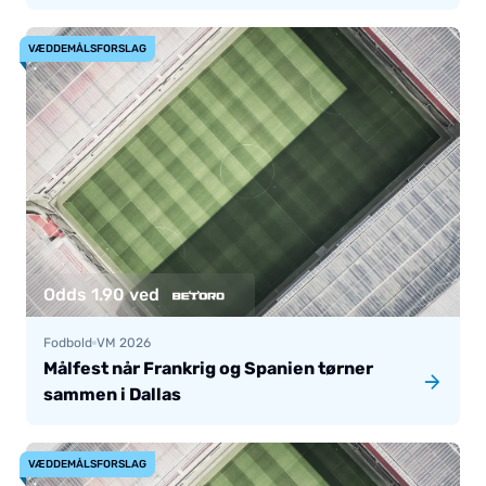
VÆDDEMÅLSFORSLAG
Odds 1.90 ved
Fodbold
VM 2026
Målfest når Frankrig og Spanien tørner
sammen i Dallas
VÆDDEMÅLSFORSLAG