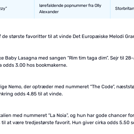
Iørefaldende popnummer fra Olly
zzy”
Storbritan
Alexander
f de største favoritter til at vinde Det Europæiske Melodi Gr
ske Baby Lasagna med sangen “Rim tim taga dim”. Sejr til 28
rka odds 3.00 hos bookmakerne.
ige Nemo, der optræder med nummeret “The Code”, næststørst
kring odds 4.85 til at vinde.
Italien med nummeret “La Noia”, og hun har gode chancer for
l at være tredjestørste favorit. Hun giver cirka odds 5.50 s