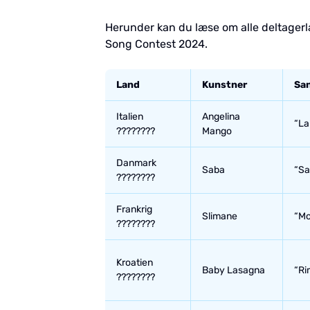
Herunder kan du læse om alle deltagerl
Song Contest 2024.
Land
Kunstner
San
Italien
Angelina
“La
????????
Mango
Danmark
Saba
“Sa
????????
Frankrig
Slimane
“Mo
????????
Kroatien
Baby Lasagna
“Ri
????????