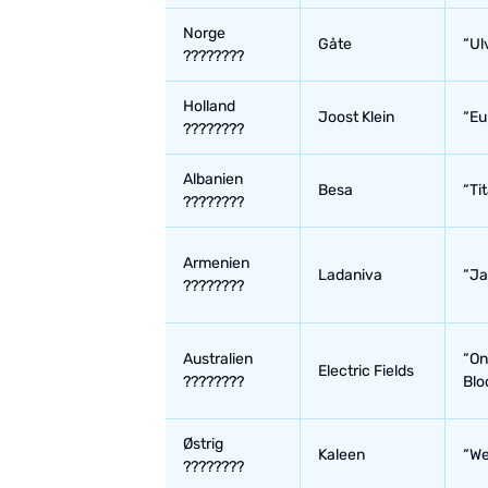
Norge
Gåte
“Ul
????????
Holland
Joost Klein
“Eu
????????
Albanien
Besa
“Ti
????????
Armenien
Ladaniva
“Ja
????????
Australien
“On
Electric Fields
????????
Blo
Østrig
Kaleen
“We
????????