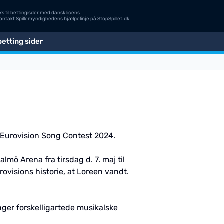
s til bettingisder med dansk licens
Kontakt Spillemyndighedens hjælpelinje på
StopSpillet.dk
etting sider
d Eurovision Song Contest 2024.
mö Arena fra tirsdag d. 7. maj til
rovisions historie, at Loreen vandt.
nger forskelligartede musikalske