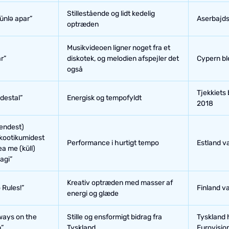
Stillestående og lidt kedelig
ünlə apar”
Aserbajds
optræden
Musikvideoen ligner noget fra et
ar”
diskotek, og melodien afspejler det
Cypern bl
også
Tjekkiets 
destal”
Energisk og tempofyldt
2018
endest)
kootikumidest
Performance i hurtigt tempo
Estland v
ea me (küll)
agi”
Kreativ optræden med masser af
 Rules!”
Finland v
energi og glæde
ways on the
Stille og ensformigt bidrag fra
Tyskland h
”
Tyskland
Eurovisio