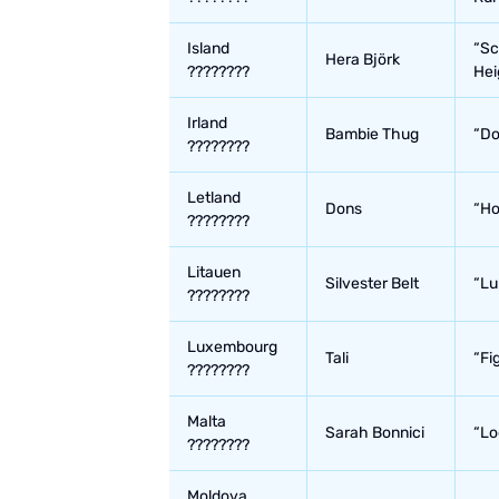
Island
“Sc
Hera Björk
????????
Hei
Irland
Bambie Thug
“Do
????????
Letland
Dons
“Ho
????????
Litauen
Silvester Belt
“Lu
????????
Luxembourg
Tali
“Fi
????????
Malta
Sarah Bonnici
“Lo
????????
Moldova