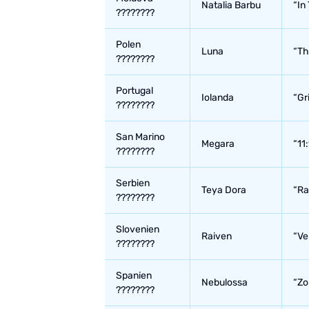
Natalia Barbu
“In
????????
Polen
Luna
“Th
????????
Portugal
Iolanda
“Gr
????????
San Marino
Megara
“11:
????????
Serbien
Teya Dora
“R
????????
Slovenien
Raiven
“Ve
????????
Spanien
Nebulossa
“Zo
????????