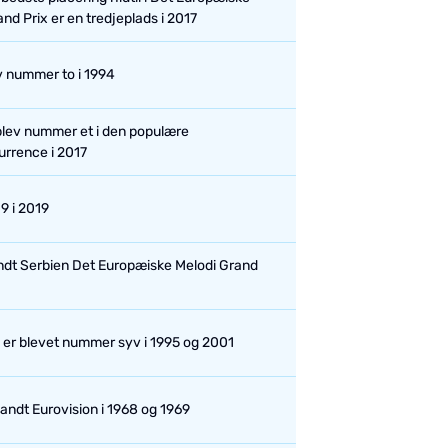
nd Prix er en tredjeplads i 2017
v nummer to i 1994
blev nummer et i den populære
rrence i 2017
 i 2019
ndt Serbien Det Europæiske Melodi Grand
 er blevet nummer syv i 1995 og 2001
andt Eurovision i 1968 og 1969