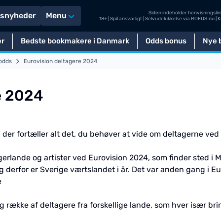
Siden indeholder henvisningslink
tsnyheder
Menu
18+ | Spil ansvarligt | Selvudelukkelse via
ROFUS.nu
| 
er
Bedste bookmakere i Danmark
Odds bonus
Nye b
odds
Eurovision deltagere 2024
e 2024
 der fortæller alt det, du behøver at vide om deltagerne ve
rlande og artister ved Eurovision 2024, som finder sted i Mal
og derfor er Sverige værtslandet i år. Det var anden gang i Eu
e
række af deltagere fra forskellige lande, som hver især bri