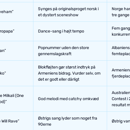
Synges på originalsproget norsk i
Norge har
veham”
et dystert sceneshow
tre gange 
Fem gange
ropapa”
Dance-sang i højt tempo
konkurre
Popnummer uden den store
Albaniens 
tan”
gennemslagskraft
femteplad
Blokfløjten gør størst indtryk på
Armeniens
ko”
Armeniens bidrag. Vurder selv, om
fjerdepla
det er godt eller dårligt
Australie
e Milkali (One
God melodi med catchy omkvæd
Contest i 
od)”
resultat 
Østrigs sang lyder som noget fra
 Will Rave”
Østrig van
90erne