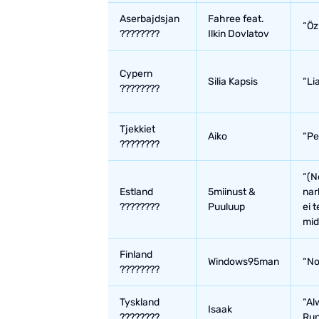
Aserbajdsjan
Fahree feat.
“Öz
????????
Ilkin Dovlatov
Cypern
Silia Kapsis
“Li
????????
Tjekkiet
Aiko
“Pe
????????
“(N
Estland
5miinust &
nar
????????
Puuluup
ei t
mid
Finland
Windows95man
“No
????????
Tyskland
“Al
Isaak
????????
Run