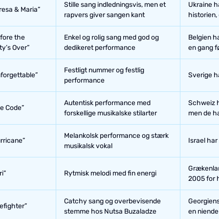
Stille sang indledningsvis, men et
Ukraine ha
resa & Maria”
rapvers giver sangen kant
historien,
fore the
Enkel og rolig sang med god og
Belgien h
ty’s Over”
dedikeret performance
en gang fø
Festligt nummer og festlig
forgettable”
Sverige ha
performance
Autentisk performance med
Schweiz h
e Code”
forskellige musikalske stilarter
men de ha
Melankolsk performance og stærk
rricane”
Israel har
musikalsk vokal
Grækenlan
ri”
Rytmisk melodi med fin energi
2005 for 
Catchy sang og overbevisende
Georgiens 
refighter”
stemme hos Nutsa Buzaladze
en niende