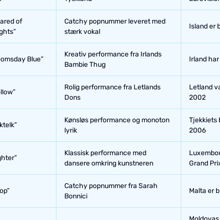
ared of
Catchy popnummer leveret med
Island er
ghts”
stærk vokal
Kreativ performance fra Irlands
omsday Blue”
Irland har
Bambie Thug
Rolig performance fra Letlands
Letland v
llow”
Dons
2002
Kønsløs performance og monoton
Tjekkiets 
ktelk”
lyrik
2006
Klassisk performance med
Luxembour
ghter”
dansere omkring kunstneren
Grand Pri
Catchy popnummer fra Sarah
op”
Malta er 
Bonnici
Moldovas 