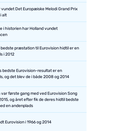
 vundet Det Europæiske Melodi Grand Prix
i alt
 i historien har Holland vundet
ncen
bedste præstation til Eurovision hidtil er en
s i 2012
 bedste Eurovision-resultat er en
ds, og det blev de i både 2008 og 2014
n var første gang med ved Eurovision Song
2015, og året efter fik de deres hidtil bedste
med en andenplads
dt Eurovision i 1966 og 2014