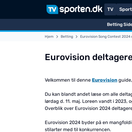
TV
Spor
Betting Sid
Hjem
Betting
Eurovision Song Contest 2024 
Eurovision deltager
Velkommen til denne
Eurovision
guide,
Du kan blandt andet læse om alle deltage
lørdag d. 11. maj. Loreen vandt i 2023, 
Overblik over Eurovision 2024 deltager
Eurovision 2024 byder på en mangfoldig 
stilarter med til konkurrencen.