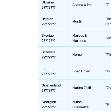
Ukraine
Alyona & Heil
“Te
????????
Belgien
“Be
Mustii
????????
Par
Sverige
Marcus &
“Un
????????
Martinus
Schweiz
Nemo
“Th
????????
Israel
Eden Golan
“Hu
????????
Grækenland
Marina Zatti
“Za
????????
Georgien
Nutsa
“Fi
????????
Buzaladze