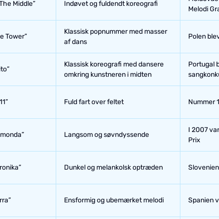
 The Middle”
Indøvet og fuldendt koreografi
Melodi Gra
Klassisk popnummer med masser
e Tower”
Polen ble
af dans
Klassisk koreografi med dansere
Portugal 
ito”
omkring kunstneren i midten
sangkonku
11”
Fuld fart over feltet
Nummer 19
I 2007 va
amonda”
Langsom og søvndyssende
Prix
ronika”
Dunkel og melankolsk optræden
Slovenien
rra”
Ensformig og ubemærket melodi
Spanien v