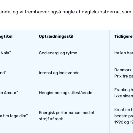
ande, og vi fremhæver også nogle af nøglekunstnerne, som f
gtitel
Optrædningsstil
Tidligere
 Noia”
God energi og rytme
Italien ha
Danmark h
nd”
Intenst og indlevende
Prix tre g
Frankrig 
n Amour”
Hengivende og stillestående
Ikke side
Kroatien h
Energisk performance med et
m tim taga dim”
bedste præ
strejf af rock
1996 og 1