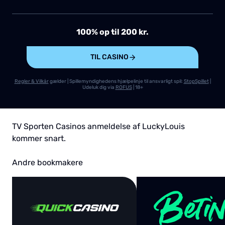
100% op til 200 kr.
TIL CASINO
Regler & Vilkår
gælder | Spillemyndighedens hjælpelinje til ansvarligt spil:
StopSpillet
|
Udeluk dig via
ROFUS
| 18+
Casinobonus:
Indbetal 100 – 200 kr. og få 100% i bonus | Gælder kun nye spillere |
Minimum indbetaling: 100 kr. | Omsætningskrav: 10 x (indbetaling + bonus) indenfor
60 dage | Eksempel: Indbetal 200 kr., få 200 kr. i bonus og gennemspil 10 x (200 + 200)
= 4.000 kr. | Bonus tildeles ved første indbetaling | Bonus kan først udbetales efter
opfyldning af gennemspilskrav | Ikke alle spil bidrager | Maks. indsats: 50 kr.
TV Sporten Casinos anmeldelse af LuckyLouis
kommer snart.
Andre bookmakere
Quick Casino
Betini