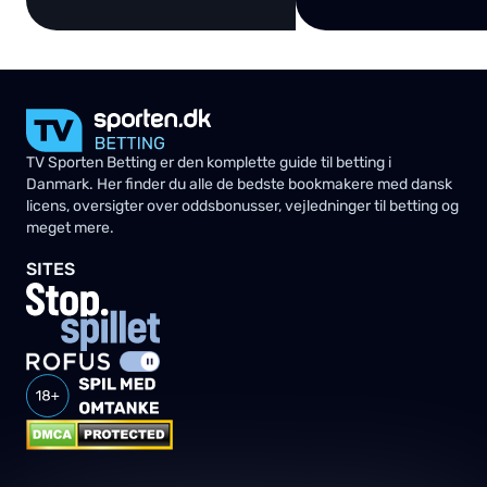
TV Sporten Betting er den komplette guide til betting i
Danmark. Her finder du alle de bedste bookmakere med dansk
licens, oversigter over oddsbonusser, vejledninger til betting og
meget mere.
SITES