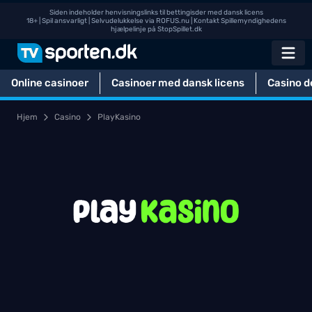
Siden indeholder henvisningslinks til bettingisder med dansk licens
18+ | Spil ansvarligt | Selvudelukkelse via
ROFUS.nu
| Kontakt Spillemyndighedens
hjælpelinje på
StopSpillet.dk
Online casinoer
Casinoer med dansk licens
Casino d
Hjem
Casino
PlayKasino