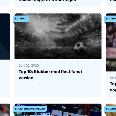
FODBOLD
FODBO
Juni 22, 2020
Top 10: Klubber med flest fans i
verden
Apri
To
no
SPORTSBEGIVENHEDER
FODBO