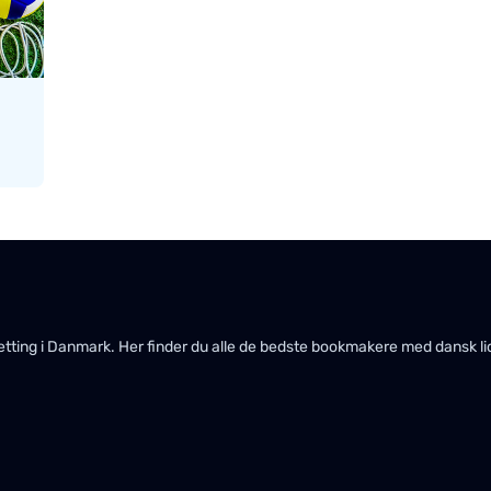
betting i Danmark. Her finder du alle de bedste bookmakere med dansk l