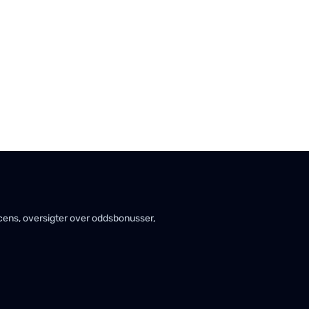
icens, oversigter over oddsbonusser,