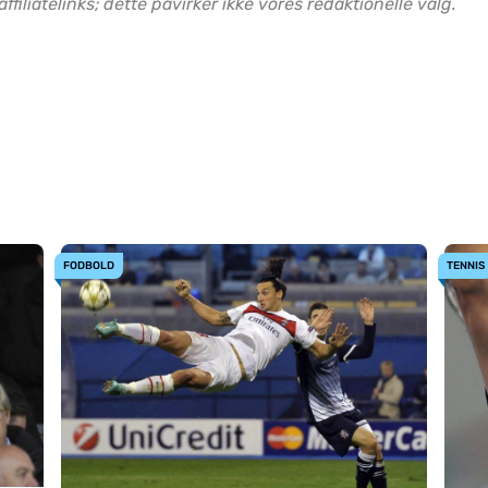
iliatelinks; dette påvirker ikke vores redaktionelle valg.
FODBOLD
TENNIS