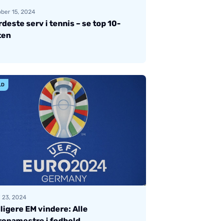
ber 15, 2024
deste serv i tennis – se top 10-
ten
LD
 23, 2024
ligere EM vindere: Alle
ropamestre i fodbold