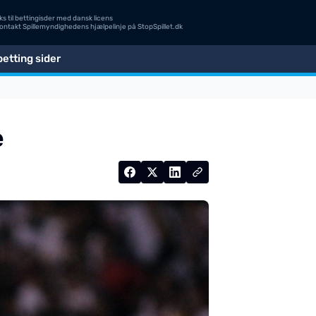
s til bettingisder med dansk licens
Kontakt Spillemyndighedens hjælpelinje på
StopSpillet.dk
etting sider
e