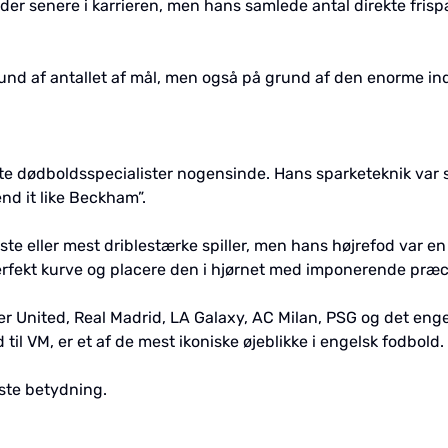
rioder senere i karrieren, men hans samlede antal direkte fri
rund af antallet af mål, men også på grund af den enorme in
 dødboldsspecialister nogensinde. Hans sparketeknik var så 
d it like Beckham”.
te eller mest driblestærke spiller, men hans højrefod var en
fekt kurve og placere den i hjørnet med imponerende præc
r United, Real Madrid, LA Galaxy, AC Milan, PSG og det eng
l VM, er et af de mest ikoniske øjeblikke i engelsk fodbold.
este betydning.