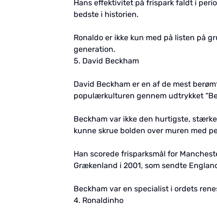
Hans effektivitet på frispark faldt i pe
bedste i historien.
Ronaldo er ikke kun med på listen på g
generation.
5. David Beckham
David Beckham er en af de mest berømte
populærkulturen gennem udtrykket “Ben
Beckham var ikke den hurtigste, stærkes
kunne skrue bolden over muren med per
Han scorede frisparksmål for Mancheste
Grækenland i 2001, som sendte England ti
Beckham var en specialist i ordets ren
4. Ronaldinho