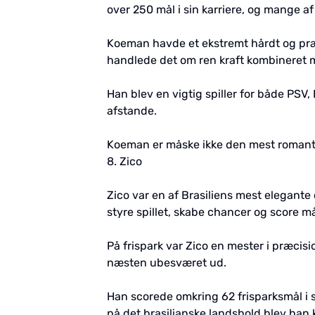
over 250 mål i sin karriere, og mange a
Koeman havde et ekstremt hårdt og præci
handlede det om ren kraft kombineret 
Han blev en vigtig spiller for både PSV
afstande.
Koeman er måske ikke den mest romantisk
8. Zico
Zico var en af Brasiliens mest elegante 
styre spillet, skabe chancer og score må
På frispark var Zico en mester i præcis
næsten ubesværet ud.
Han scorede omkring 62 frisparksmål i si
på det brasilianske landshold blev han 