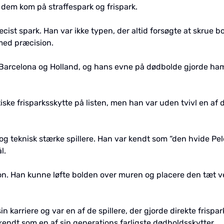
f dem kom på straffespark og frispark.
st spark. Han var ikke typen, der altid forsøgte at skrue b
med præcision.
, Barcelona og Holland, og hans evne på dødbolde gjorde ham t
e frisparksskytte på listen, men han var uden tvivl en af d
og teknisk stærke spillere. Han var kendt som “den hvide Pelé
l.
ion. Han kunne løfte bolden over muren og placere den tæt v
n karriere og var en af de spillere, der gjorde direkte frispa
kendt som en af sin generations farligste dødboldsskytter.