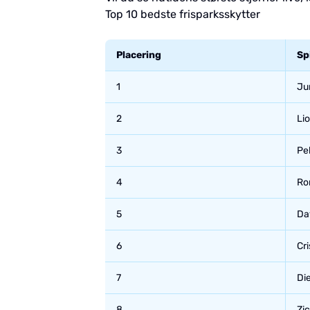
Top 10 bedste frisparksskytter
Placering
Spi
1
Ju
2
Li
3
Pe
4
Ro
5
Da
6
Cr
7
Di
8
Zi