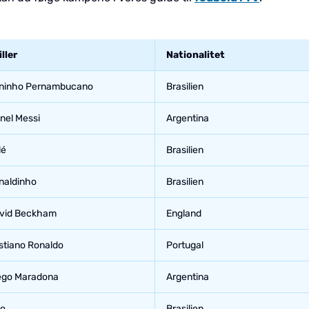
ller
Nationalitet
ninho Pernambucano
Brasilien
onel Messi
Argentina
lé
Brasilien
naldinho
Brasilien
vid Beckham
England
istiano Ronaldo
Portugal
ego Maradona
Argentina
co
Brasilien