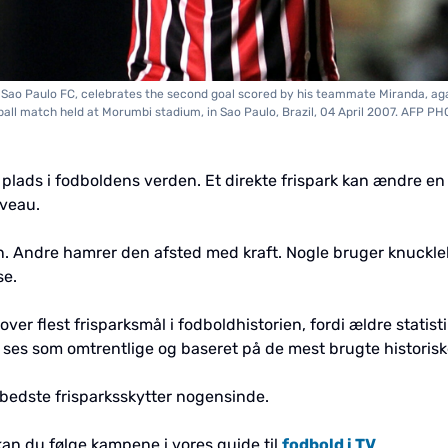
's Sao Paulo FC, celebrates the second goal scored by his teammate Miranda, ag
ball match held at Morumbi stadium, in Sao Paulo, Brazil, 04 April 2007. AFP 
g plads i fodboldens verden. Et direkte frispark kan ændre en
iveau.
n. Andre hamrer den afsted med kraft. Nogle bruger knuckle
se.
 over flest frisparksmål i fodboldhistorien, fordi ældre statist
el ses som omtrentlige og baseret på de mest brugte historisk
 bedste frisparksskytter nogensinde.
, kan du følge kampene i vores guide til
fodbold i TV
.