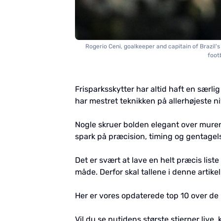
Rogerio Ceni, goalkeeper and capitain of Brazil
foot
Frisparksskytter har altid haft en særli
har mestret teknikken på allerhøjeste n
Nogle skruer bolden elegant over mure
spark på præcision, timing og gentagel
Det er svært at lave en helt præcis liste
måde. Derfor skal tallene i denne artik
Her er vores opdaterede top 10 over de
Vil du se nutidens største stjerner live