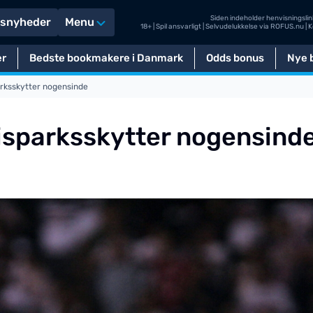
Siden indeholder henvisningslink
tsnyheder
Menu
18+ | Spil ansvarligt | Selvudelukkelse via
ROFUS.nu
| 
er
Bedste bookmakere i Danmark
Odds bonus
Nye b
arksskytter nogensinde
risparksskytter nogensind