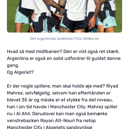
Det argentinske landshold. Foto: Bildbyrån
Hvad så med midtbanen? Den er vist også ret stærk.
Argentina er også en solid udfordrer til guldet denne
gang.
Og Algeriet?
Er der nogle spillere, man skal holde øje med? Riyad
Mahrez, selvfølgelig, selvom han efterhånden er
blevet 35 år og måske er et stykke fra det niveau,
han i sin tid havde i Manchester City. Mahrez spiller
nu i Al Ahli. Derudover kan man også bemærke
venstrebacken Rayan Aït-Nouri fra netop
Manchester City i Algeriets sandsynlige