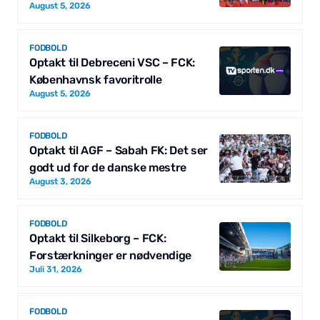
August 5, 2026
FODBOLD
Optakt til Debreceni VSC – FCK:
Københavnsk favoritrolle
August 5, 2026
FODBOLD
Optakt til AGF – Sabah FK: Det ser
godt ud for de danske mestre
August 3, 2026
FODBOLD
Optakt til Silkeborg – FCK:
Forstærkninger er nødvendige
Juli 31, 2026
FODBOLD