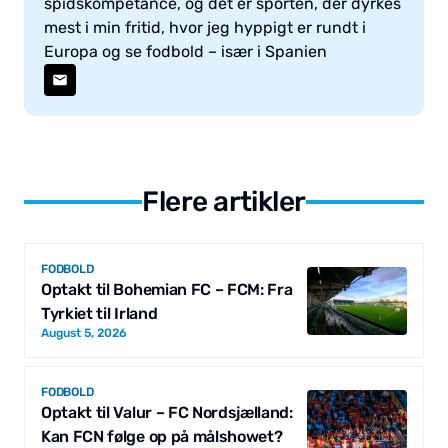
spidskompetance, og det er sporten, der dyrkes
mest i min fritid, hvor jeg hyppigt er rundt i
Europa og se fodbold – især i Spanien
Flere artikler
FODBOLD
Optakt til Bohemian FC – FCM: Fra
Tyrkiet til Irland
August 5, 2026
FODBOLD
Optakt til Valur – FC Nordsjælland:
Kan FCN følge op på målshowet?