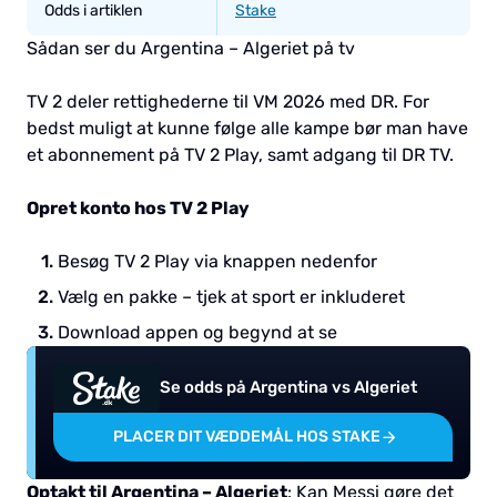
Odds i artiklen
Stake
Sådan ser du Argentina – Algeriet på tv
TV 2 deler rettighederne til VM 2026 med DR. For
bedst muligt at kunne følge alle kampe bør man have
et abonnement på TV 2 Play, samt adgang til DR TV.
Opret konto hos TV 2 Play
Besøg TV 2 Play via knappen nedenfor
Vælg en pakke – tjek at sport er inkluderet
Download appen og begynd at se
Se odds på Argentina vs Algeriet
PLACER DIT VÆDDEMÅL HOS STAKE
Optakt til Argentina – Algeriet
: Kan Messi gøre det