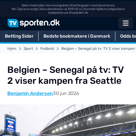
Siden indeholder henvisningslinks til bettingisder med dansk licens
18+ | Spil ansvarligt | Selvudelukkelse via
ROFUS.nu
| Kontakt Spillemyndighedens
hjælpelinje på
StopSpillet.dk
Betting Sider
Bedste bookmakere i Danmark
Odds b
Hjem
Sport
Fodbold
Belgien – Senegal på tv: TV 2 viser kampen 
Belgien – Senegal på tv: TV
2 viser kampen fra Seattle
Benjamin Andersen
30 jun 2026