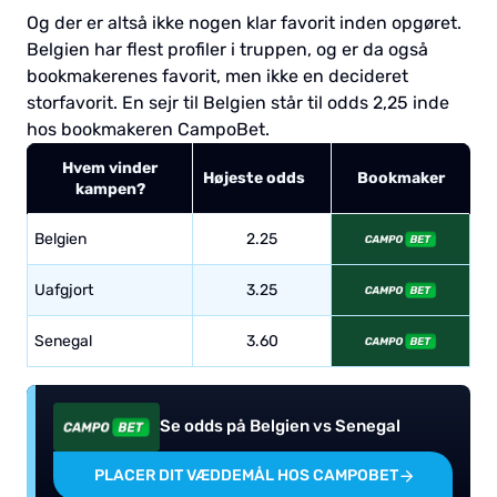
Og der er altså ikke nogen klar favorit inden opgøret.
Belgien har flest profiler i truppen, og er da også
bookmakerenes favorit, men ikke en decideret
storfavorit. En sejr til Belgien står til odds 2,25 inde
hos bookmakeren CampoBet.
Hvem vinder
Højeste odds
Bookmaker
kampen?
Belgien
2.25
Uafgjort
3.25
Senegal
3.60
Se odds på Belgien vs Senegal
PLACER DIT VÆDDEMÅL HOS CAMPOBET