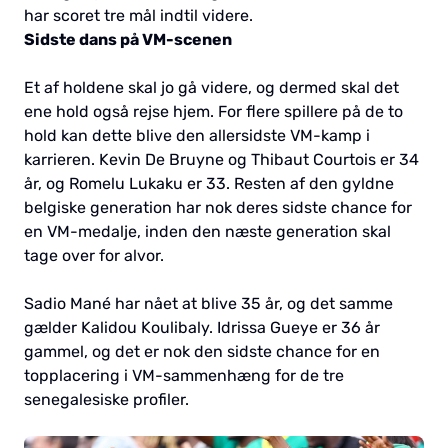
har scoret tre mål indtil videre.
Sidste dans på VM-scenen
Et af holdene skal jo gå videre, og dermed skal det
ene hold også rejse hjem. For flere spillere på de to
hold kan dette blive den allersidste VM-kamp i
karrieren. Kevin De Bruyne og Thibaut Courtois er 34
år, og Romelu Lukaku er 33. Resten af den gyldne
belgiske generation har nok deres sidste chance for
en VM-medalje, inden den næste generation skal
tage over for alvor.
Sadio Mané har nået at blive 35 år, og det samme
gælder Kalidou Koulibaly. Idrissa Gueye er 36 år
gammel, og det er nok den sidste chance for en
topplacering i VM-sammenhæng for de tre
senegalesiske profiler.