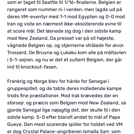
som er taget til Seattle til 1/16-finalerne. Belgien er
rangeret som nummer ni i verden, men lagde ud på
deres VM-eventyr med 1-1 mod Egypten og 0-0 mod
Iran og viste en nærmest ikke-eksisterende evne til
at score mål. Det løsnede sig dog i den sidste kamp
mod New Zealand. Da presset var på sit højeste,
vågnede Belgien op, og stjernerne strålede for alvor.
Trossard, De Bruyne og Lukaku kom alle på måltavlen
i 5-1-sejren, og nu er det et sultent Belgien, der går
ind til knockout-fasen.
Frankrig og Norge blev for hårde for Senegal i
gruppespillet, og de tabte deres indledende kampe
trods fine præstationer. Mod Irak krævedes der en
storsejr, og præcis som Belgien mod New Zealand, så
gjorde Senegal lige nøjagtig det, der skulle til i den
sidste kamp. 5-0 efter blandt andet to mål af Pape
Gueye. Den mest scorende spiller for holdet ved VM
er dog Crystal Palace-angriberen Ismaïla Sarr, som