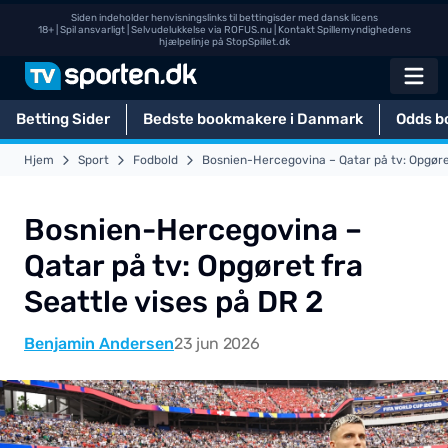
Siden indeholder henvisningslinks til bettingisder med dansk licens
18+ | Spil ansvarligt | Selvudelukkelse via
ROFUS.nu
| Kontakt Spillemyndighedens
hjælpelinje på
StopSpillet.dk
Betting Sider
Bedste bookmakere i Danmark
Odds b
Hjem
Sport
Fodbold
Bosnien-Hercegovina – Qatar på tv: Opgøret
Bosnien-Hercegovina –
Qatar på tv: Opgøret fra
Seattle vises på DR 2
Benjamin Andersen
23 jun 2026