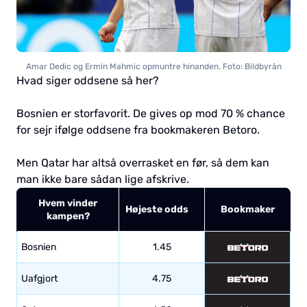
Amar Dedic og Ermin Mahmic opmuntre hinanden. Foto: Bildbyrån
Hvad siger oddsene så her?
Bosnien er storfavorit. De gives op mod 70 % chance
for sejr ifølge oddsene fra bookmakeren Betoro.
Men Qatar har altså overrasket en før, så dem kan
man ikke bare sådan lige afskrive.
Hvem vinder
Højeste odds
Bookmaker
kampen?
Bosnien
1.45
Uafgjort
4.75