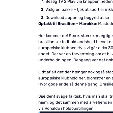
Besøg TV 2 Play via knappen neden
Vælg en pakke – tjek at sport er ink
Download appen og begynd at se
Optakt til Brasilien – Marokko
: Mastod
Her kommer de! Store, stærke, mægtige, 
brasilianske fodboldlandshold blevet nor
europæiske klubber. Hvis vi går cirka 30
andet. Der var en forventning om at bli
underholdningen: Dengang var det nok 
Lidt af alt det der hænger nok også stad
europæiske klubhold her, blomstrer en
Hvor gode er de så denne gang, Brasili
Sjældent svage faktisk, hvis man skal tr
hjem, og det sammen med arvefjenden A
vis Ronaldo i holdopstillingen.