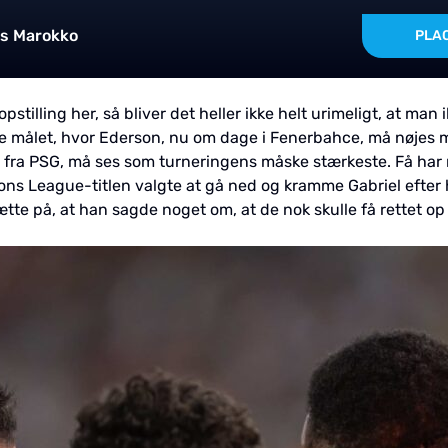
vs Marokko
PLAC
stilling her, så bliver det heller ikke helt urimeligt, at man 
ogte målet, hvor Ederson, nu om dage i Fenerbahce, må nøjes
 fra PSG, må ses som turneringens måske stærkeste. Få har n
ions League-titlen valgte at gå ned og kramme Gabriel efte
ætte på, at han sagde noget om, at de nok skulle få rettet o