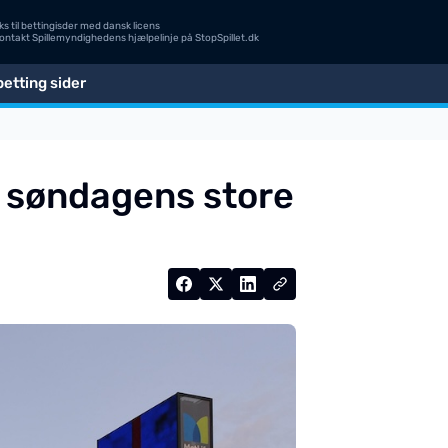
s til bettingisder med dansk licens
Kontakt Spillemyndighedens hjælpelinje på
StopSpillet.dk
etting sider
r søndagens store