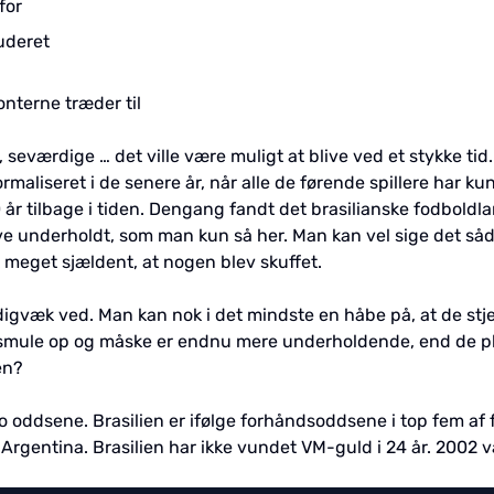
for
luderet
onterne træder til
seværdige … det ville være muligt at blive ved et stykke tid
maliseret i de senere år, når alle de førende spillere har ku
 år tilbage i tiden. Dengang fandt det brasilianske fodboldla
ve underholdt, som man kun så her. Man kan vel sige det såd
meget sjældent, at nogen blev skuffet.
igvæk ved. Man kan nok i det mindste en håbe på, at de stjer
 smule op og måske er endnu mere underholdende, end de pl
en?
o oddsene. Brasilien er ifølge forhåndsoddsene i top fem af 
rgentina. Brasilien har ikke vundet VM-guld i 24 år. 2002