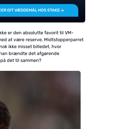
ER DIT VÆDDEMÅL HOS STAKE
ikke er den absolutte favorit til VM-
 med at være reserve. Midtstopperparret
ok ikke misset billedet, hvor
r han brændte det afgørende
p på det til sammen?