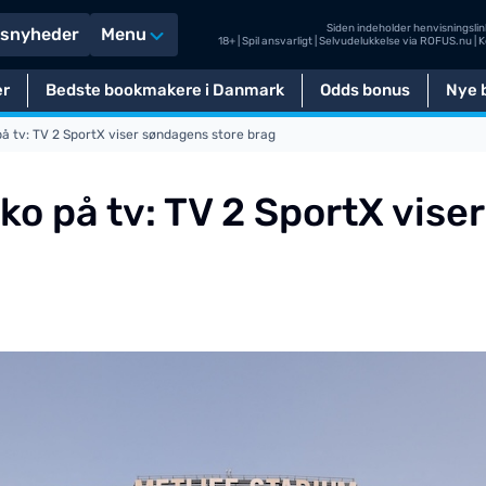
Siden indeholder henvisningslink
tsnyheder
Menu
18+ | Spil ansvarligt | Selvudelukkelse via
ROFUS.nu
| 
er
Bedste bookmakere i Danmark
Odds bonus
Nye b
på tv: TV 2 SportX viser søndagens store brag
ko på tv: TV 2 SportX vise