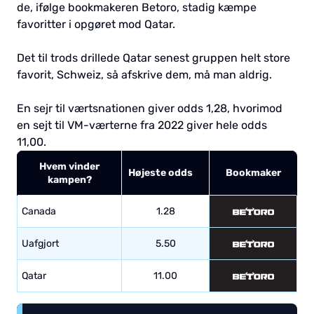
de, ifølge bookmakeren Betoro, stadig kæmpe
favoritter i opgøret mod Qatar.
Det til trods drillede Qatar senest gruppen helt store
favorit, Schweiz, så afskrive dem, må man aldrig.
En sejr til værtsnationen giver odds 1,28, hvorimod
en sejt til VM-værterne fra 2022 giver hele odds
11,00.
Hvem vinder
Højeste odds
Bookmaker
kampen?
Canada
1.28
Uafgjort
5.50
Qatar
11.00