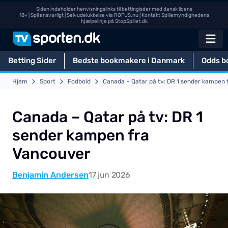
Siden indeholder henvisningslinks til bettingisder med dansk licens
18+ | Spil ansvarligt | Selvudelukkelse via
ROFUS.nu
| Kontakt Spillemyndighedens
hjælpelinje på
StopSpillet.dk
Betting Sider
Bedste bookmakere i Danmark
Odds b
Hjem
Sport
Fodbold
Canada – Qatar på tv: DR 1 sender kampen 
Canada – Qatar på tv: DR 1
sender kampen fra
Vancouver
Benjamin Andersen
17 jun 2026