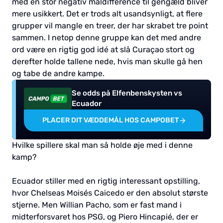
med en stor negativ måldifference til gengæld bliver
mere usikkert. Det er trods alt usandsynligt, at flere
grupper vil mangle en treer, der har skrabet tre point
sammen. I netop denne gruppe kan det med andre
ord være en rigtig god idé at slå Curaçao stort og
derefter holde tallene nede, hvis man skulle gå hen
og tabe de andre kampe.
Se odds på Elfenbenskysten vs
Ecuador
PLACER DIT VÆDDEMÅL HOS CAMPOBET
Hvilke spillere skal man så holde øje med i denne
kamp?
Ecuador stiller med en rigtig interessant opstilling,
hvor Chelseas Moisés Caicedo er den absolut største
stjerne. Men Willian Pacho, som er fast mand i
midterforsvaret hos PSG, og Piero Hincapié, der er