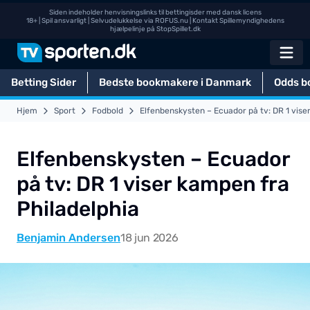
Siden indeholder henvisningslinks til bettingisder med dansk licens
18+ | Spil ansvarligt | Selvudelukkelse via
ROFUS.nu
| Kontakt Spillemyndighedens
hjælpelinje på
StopSpillet.dk
Betting Sider
Bedste bookmakere i Danmark
Odds b
Hjem
Sport
Fodbold
Elfenbenskysten – Ecuador på tv: DR 1 vise
Elfenbenskysten – Ecuador
på tv: DR 1 viser kampen fra
Philadelphia
Benjamin Andersen
18 jun 2026