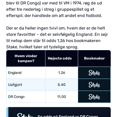
blev til DR Congo) var med til VM i 1974, røg de ud
efter tre nederlag i streg i gruppespillet og et
efterspil, der handlede om alt andet end fodbold.
Der er da heller ingen tvivl om, hvem der er de helt
store favoritter – det er selvfølgelig England. En sejr
til netop dem står til odds 1,26 hos bookmakeren
Stake, hvilket taler sit tydelige sprog.
Hvem vinder
Højeste odds
Bookmaker
kampen?
England
1.26
Uafgjort
5.40
DR Congo
11.00
Se odds på England vs DR Congo