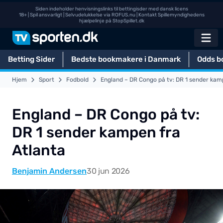
Siden indeholder henvisningslinks til bettingisder med dansk licens
18+ | Spil ansvarligt | Selvudelukkelse via
ROFUS.nu
| Kontakt Spillemyndighedens
hjælpelinje på
StopSpillet.dk
Betting Sider
Bedste bookmakere i Danmark
Odds b
Hjem
Sport
Fodbold
England – DR Congo på tv: DR 1 sender kam
England – DR Congo på tv:
DR 1 sender kampen fra
Atlanta
Benjamin Andersen
30 jun 2026