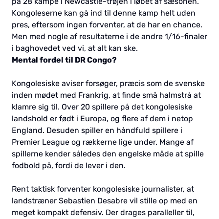
på 28 kampe i Newcastle-trøjen i løbet af sæsonen.
Kongoleserne kan gå ind til denne kamp helt uden
pres, eftersom ingen forventer, at de har en chance.
Men med nogle af resultaterne i de andre 1/16-finaler
i baghovedet ved vi, at alt kan ske.
Mental fordel til DR Congo?
Kongolesiske aviser forsøger, præcis som de svenske
inden mødet med Frankrig, at finde små halmstrå at
klamre sig til. Over 20 spillere på det kongolesiske
landshold er født i Europa, og flere af dem i netop
England. Desuden spiller en håndfuld spillere i
Premier League og rækkerne lige under. Mange af
spillerne kender således den engelske måde at spille
fodbold på, fordi de lever i den.
Rent taktisk forventer kongolesiske journalister, at
landstræner Sebastien Desabre vil stille op med en
meget kompakt defensiv. Der drages paralleller til,