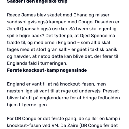
Sakder i den engelske trup
Reece James blev skadet mod Ghana og misser
sandsynligvis også kampen mod Congo. Desuden er
Jarell Quansah også usikker. Så hvem skal egentlig
spille højre back? Det tyder på, at Djed Spence må
træde til, og medierne i England – som altid skal
tages med et stort gran salt – er gået i taktisk panik
og hævder, at netop dette kan blive det, der fører til
Englands fald i turneringen.
Første knockout-kamp nogensinde
England er vant til at nå knockout-fasen, men
næsten lige så vant til at ryge ud undervejs. Presset
bliver hårdt på englænderne for at bringe fodbolden
hjem til øerne igen.
For DR Congo er det første gang, de spiller en kamp i
knockout-fasen ved VM. Da Zaire (DR Congo før det