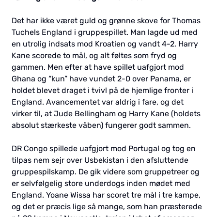
Det har ikke været guld og grønne skove for Thomas
Tuchels England i gruppespillet. Man lagde ud med
en utrolig indsats mod Kroatien og vandt 4-2. Harry
Kane scorede to mål, og alt føltes som fryd og
gammen. Men efter at have spillet uafgjort mod
Ghana og “kun” have vundet 2-0 over Panama, er
holdet blevet draget i tvivl på de hjemlige fronter i
England. Avancementet var aldrig i fare, og det
virker til, at Jude Bellingham og Harry Kane (holdets
absolut stærkeste våben) fungerer godt sammen.
DR Congo spillede uafgjort mod Portugal og tog en
tilpas nem sejr over Usbekistan i den afsluttende
gruppespilskamp. De gik videre som gruppetreer og
er selvfølgelig store underdogs inden mødet med
England. Yoane Wissa har scoret tre mål i tre kampe,
og det er præcis lige så mange, som han præsterede