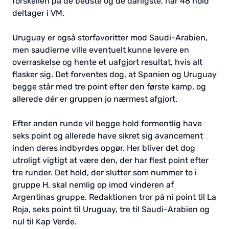
forskellen på de bedste og de dårligste, når 48 hold
deltager i VM.
Uruguay er også storfavoritter mod Saudi-Arabien,
men saudierne ville eventuelt kunne levere en
overraskelse og hente et uafgjort resultat, hvis alt
flasker sig. Det forventes dog, at Spanien og Uruguay
begge står med tre point efter den første kamp, og
allerede dér er gruppen jo nærmest afgjort.
Efter anden runde vil begge hold formentlig have
seks point og allerede have sikret sig avancement
inden deres indbyrdes opgør. Her bliver det dog
utroligt vigtigt at være den, der har flest point efter
tre runder. Det hold, der slutter som nummer to i
gruppe H, skal nemlig op imod vinderen af
Argentinas gruppe. Redaktionen tror på ni point til La
Roja, seks point til Uruguay, tre til Saudi-Arabien og
nul til Kap Verde.