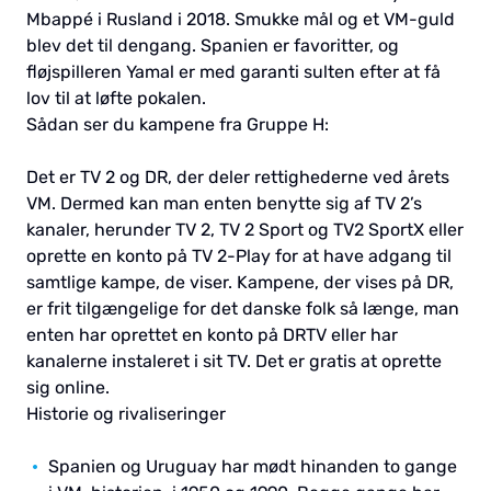
Mbappé i Rusland i 2018. Smukke mål og et VM-guld
blev det til dengang. Spanien er favoritter, og
fløjspilleren Yamal er med garanti sulten efter at få
lov til at løfte pokalen.
Sådan ser du kampene fra Gruppe H:
Det er TV 2 og DR, der deler rettighederne ved årets
VM. Dermed kan man enten benytte sig af TV 2’s
kanaler, herunder TV 2, TV 2 Sport og TV2 SportX eller
oprette en konto på TV 2-Play for at have adgang til
samtlige kampe, de viser. Kampene, der vises på DR,
er frit tilgængelige for det danske folk så længe, man
enten har oprettet en konto på DRTV eller har
kanalerne instaleret i sit TV. Det er gratis at oprette
sig online.
Historie og rivaliseringer
Spanien og Uruguay har mødt hinanden to gange