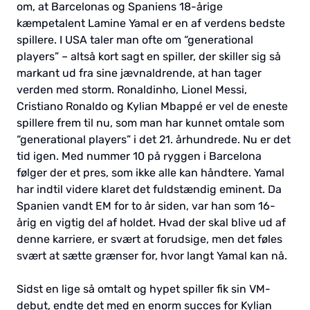
om, at Barcelonas og Spaniens 18-årige
kæmpetalent Lamine Yamal er en af verdens bedste
spillere. I USA taler man ofte om “generational
players” – altså kort sagt en spiller, der skiller sig så
markant ud fra sine jævnaldrende, at han tager
verden med storm. Ronaldinho, Lionel Messi,
Cristiano Ronaldo og Kylian Mbappé er vel de eneste
spillere frem til nu, som man har kunnet omtale som
“generational players” i det 21. århundrede. Nu er det
tid igen. Med nummer 10 på ryggen i Barcelona
følger der et pres, som ikke alle kan håndtere. Yamal
har indtil videre klaret det fuldstændig eminent. Da
Spanien vandt EM for to år siden, var han som 16-
årig en vigtig del af holdet. Hvad der skal blive ud af
denne karriere, er svært at forudsige, men det føles
svært at sætte grænser for, hvor langt Yamal kan nå.
Sidst en lige så omtalt og hypet spiller fik sin VM-
debut, endte det med en enorm succes for Kylian