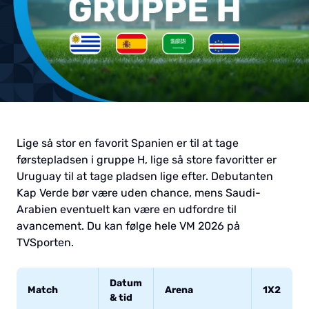
Lige så stor en favorit Spanien er til at tage
førstepladsen i gruppe H, lige så store favoritter er
Uruguay til at tage pladsen lige efter. Debutanten
Kap Verde bør være uden chance, mens Saudi-
Arabien eventuelt kan være en udfordre til
avancement. Du kan følge hele VM 2026 på
TVSporten.
Datum
Match
Arena
1X2
& tid