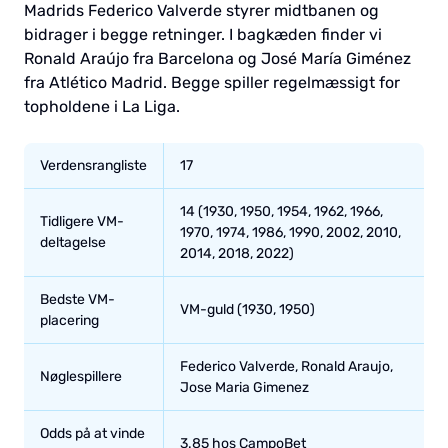
Madrids Federico Valverde styrer midtbanen og
bidrager i begge retninger. I bagkæden finder vi
Ronald Araújo fra Barcelona og José María Giménez
fra Atlético Madrid. Begge spiller regelmæssigt for
topholdene i La Liga.
Verdensrangliste
17
14 (1930, 1950, 1954, 1962, 1966,
Tidligere VM-
1970, 1974, 1986, 1990, 2002, 2010,
deltagelse
2014, 2018, 2022)
Bedste VM-
VM-guld (1930, 1950)
placering
Federico Valverde, Ronald Araujo,
Nøglespillere
Jose Maria Gimenez
Odds på at vinde
3.85 hos CampoBet