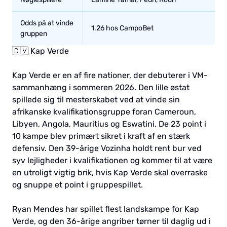
Odds på at vinde
1.26 hos CampoBet
gruppen
🇨🇻 Kap Verde
Kap Verde er en af fire nationer, der debuterer i VM-
sammanhæng i sommeren 2026. Den lille østat
spillede sig til mesterskabet ved at vinde sin
afrikanske kvalifikationsgruppe foran Cameroun,
Libyen, Angola, Mauritius og Eswatini. De 23 point i
10 kampe blev primært sikret i kraft af en stærk
defensiv. Den 39-årige Vozinha holdt rent bur ved
syv lejligheder i kvalifikationen og kommer til at være
en utroligt vigtig brik, hvis Kap Verde skal overraske
og snuppe et point i gruppespillet.
Ryan Mendes har spillet flest landskampe for Kap
Verde, og den 36-årige angriber tørner til daglig ud i