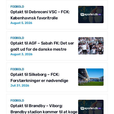
FODBOLD
Optakt til Debreceni VSC – FCK:
Københavnsk favoritrolle
August 5, 2026
FODBOLD
Optakt til AGF – Sabah FK: Det ser
godt ud for de danske mestre
August 3, 2026
FODBOLD
Optakt til Silkeborg – FCK:
Forstærkninger er nødvendige
Juli 31, 2026
FODBOLD
Optakt til Brøndby – Viborg:
Brøndby stadion kommer til at koge