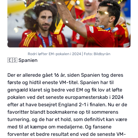
Rodri løfter EM-pokalen i 2024 | Foto: Bildbyrån
🇪🇸 Spanien
Der er allerede gået 16 år, siden Spanien tog deres
første og hidtil eneste VM-titel. Spanien har til
gengæld klaret sig bedre ved EM og fik lov at løfte
pokalen ved det seneste europamesterskab i 2024
efter at have besejret England 2-1 i finalen. Nu er de
favoritter blandt bookmakerne op til sommerens
turnering, og de har et hold, som definitivt kan være
med til at kæmpe om medaljerne. Og fansene
forventer et bedre resultat end ved de seneste VM-