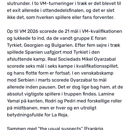
slutrunder. I to VM-turneringer i træk er det blevet til
et exit allerede i ottendedelsfinalen, og det er slet
ikke det, som hverken spillere eller fans forventer.
Op til VM 2026 scorede de 21 mål i VM-kvalifikationen
og lukkede to ind, da de vandt gruppe E foran
Tyrkiet, Georgien og Bulgarien. Efter fem sejre i træk
spillede Spanien uafgjort mod Tyrkiet i den
afsluttende kamp. Real Sociedads Mikel Oyarzabal
scorede seks mål i seks kampe i kvalifikationsspillet,
og hans flotte form er fortsat. I en venskabskamp
mod Serbien i marts scorede Oyarzabal to mål
allerede inden pausen. Det er dog lige bag ham, at de
absolut vigtigste spillere i truppen findes. Lamine
Yamal på kanten, Rodri og Pedri med forskellige roller
på midtbanen, men er hver og en utroligt
betydningsfulde for La Roja.
Sammen med “the usual suspects” (Frankrig,