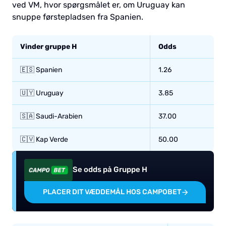
ved VM, hvor spørgsmålet er, om Uruguay kan
snuppe førstepladsen fra Spanien.
Vinder gruppe H
Odds
🇪🇸 Spanien
1.26
🇺🇾 Uruguay
3.85
🇸🇦 Saudi-Arabien
37.00
🇨🇻 Kap Verde
50.00
Se odds på Gruppe H
PLACER DIT VÆDDEMÅL HOS CAMPOBET