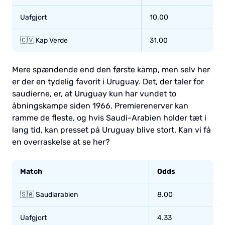
Uafgjort
10.00
🇨🇻 Kap Verde
31.00
Mere spændende end den første kamp, men selv her
er der en tydelig favorit i Uruguay. Det, der taler for
saudierne, er, at Uruguay kun har vundet to
åbningskampe siden 1966. Premierenerver kan
ramme de fleste, og hvis Saudi-Arabien holder tæt i
lang tid, kan presset på Uruguay blive stort. Kan vi få
en overraskelse at se her?
Match
Odds
🇸🇦 Saudiarabien
8.00
Uafgjort
4.33