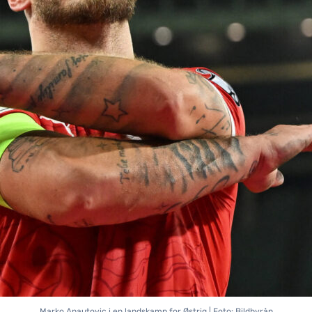
Marko Anautovic i en landskamp for Østrig | Foto: Bildbyrån