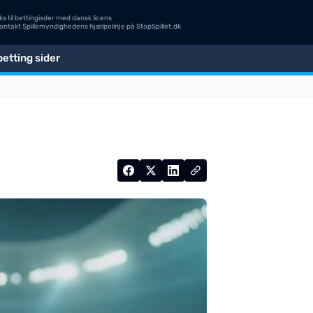
s til bettingisder med dansk licens
Kontakt Spillemyndighedens hjælpelinje på
StopSpillet.dk
etting sider