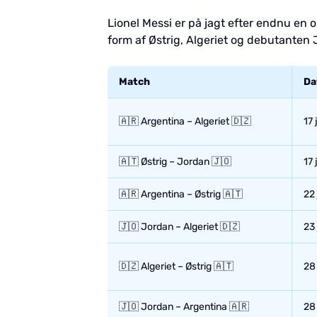
Lionel Messi er på jagt efter endnu en
form af Østrig, Algeriet og debutanten
Match
Da
🇦🇷 Argentina – Algeriet 🇩🇿
17 
🇦🇹 Østrig – Jordan 🇯🇴
17 
🇦🇷 Argentina – Østrig 🇦🇹
22 
🇯🇴 Jordan – Algeriet 🇩🇿
23
🇩🇿 Algeriet – Østrig 🇦🇹
28
🇯🇴 Jordan – Argentina 🇦🇷
28