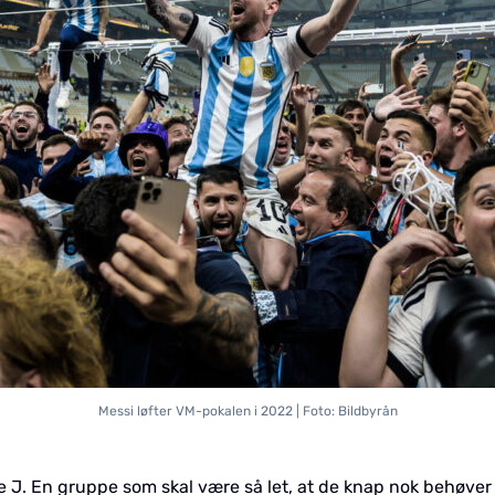
Messi løfter VM-pokalen i 2022 | Foto: Bildbyrån
 J. En gruppe som skal være så let, at de knap nok behøver 