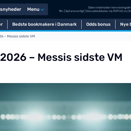
Siden indeholder henvisningslink
tsnyheder
Menu
18+ | Spil ansvarligt | Selvudelukkelse via
ROFUS.nu
| 
er
Bedste bookmakere i Danmark
Odds bonus
Nye b
6 – Messis sidste VM
2026 – Messis sidste VM