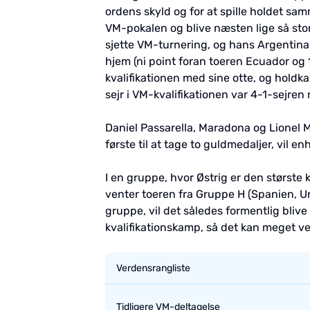
ordens skyld og for at spille holdet samm
VM-pokalen og blive næsten lige så sto
sjette VM-turnering, og hans Argentina 
hjem (ni point foran toeren Ecuador og 10
kvalifikationen med sine otte, og hold
sejr i VM-kvalifikationen var 4-1-sejr
Daniel Passarella, Maradona og Lionel Me
første til at tage to guldmedaljer, vil 
I en gruppe, hvor Østrig er den størst
venter toeren fra Gruppe H (Spanien, U
gruppe, vil det således formentlig bliv
kvalifikationskamp, så det kan meget v
Verdensrangliste
Tidligere VM-deltagelse