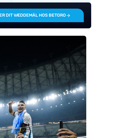
ER DIT VÆDDEMÅL HOS BETORO