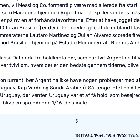
en, vil Messi og Co. formentlig være med allerede fra start. I 
r som Maradona hjemme i Argentina. I år spiller verdens mås
er på ny en af forhåndsfavoritterne. Efter at have jogget de
 foran Brasilien) er der intet mærkeligt i, at de er blandt fa
kammeraterne Lautaro Martinez og Julian Alvarez scorede f
en mod Brasilien hjemme på Estadio Monumental i Buenos Aire
ssi. Det er de tre holdkaptajner, som har ført Argentina til
enhver tvivl om, hvem der er den bedste gennem tiderne, blive 
e konkurrent, bør Argentina ikke have nogen problemer med a
ruguay, Kap Verde og Saudi-Arabien). Så længe intet hold l
e Uruguay, der venter. Uruguay var et af få hold, som besejr
el blive en spændende 1/16-delsfinale.
3
18 (1930, 1934, 1958, 1962, 1966,