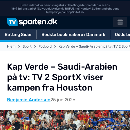
Siden indeholder henvisningslinks til bettingisder med dansk licens
18+ | Spil ansvarligt | Selvudelukkelse via
ROFUS.nu
| Kontakt Spillemyndighedens
hjælpelinje på
StopSpillet.dk
Betting Sider
Bedste bookmakere i Danmark
Odds b
Hjem
Sport
Fodbold
Kap Verde – Saudi-Arabien på tv: TV 2 Spo
Kap Verde – Saudi-Arabien
på tv: TV 2 SportX viser
kampen fra Houston
Benjamin Andersen
25 jun 2026