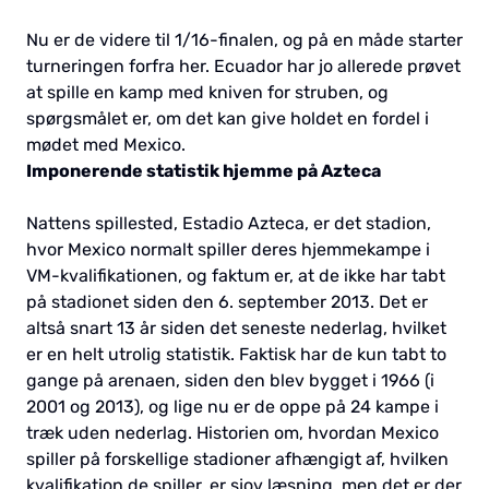
Nu er de videre til 1/16-finalen, og på en måde starter
turneringen forfra her. Ecuador har jo allerede prøvet
at spille en kamp med kniven for struben, og
spørgsmålet er, om det kan give holdet en fordel i
mødet med Mexico.
Imponerende statistik hjemme på Azteca
Nattens spillested, Estadio Azteca, er det stadion,
hvor Mexico normalt spiller deres hjemmekampe i
VM-kvalifikationen, og faktum er, at de ikke har tabt
på stadionet siden den 6. september 2013. Det er
altså snart 13 år siden det seneste nederlag, hvilket
er en helt utrolig statistik. Faktisk har de kun tabt to
gange på arenaen, siden den blev bygget i 1966 (i
2001 og 2013), og lige nu er de oppe på 24 kampe i
træk uden nederlag. Historien om, hvordan Mexico
spiller på forskellige stadioner afhængigt af, hvilken
kvalifikation de spiller, er sjov læsning, men det er der