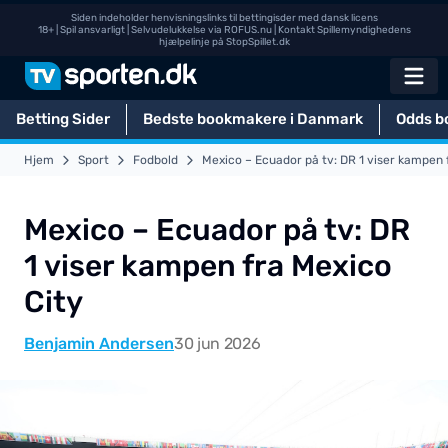
Siden indeholder henvisningslinks til bettingisder med dansk licens
18+ | Spil ansvarligt | Selvudelukkelse via
ROFUS.nu
| Kontakt Spillemyndighedens
hjælpelinje på
StopSpillet.dk
Betting Sider
Bedste bookmakere i Danmark
Odds b
Hjem
Sport
Fodbold
Mexico – Ecuador på tv: DR 1 viser kampen 
Mexico – Ecuador på tv: DR
1 viser kampen fra Mexico
City
Benjamin Andersen
30 jun 2026