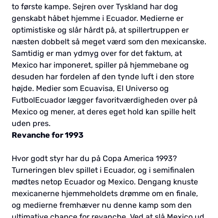
to første kampe. Sejren over Tyskland har dog
genskabt håbet hjemme i Ecuador. Medierne er
optimistiske og slår hårdt på, at spillertruppen er
næsten dobbelt så meget værd som den mexicanske.
Samtidig er man ydmyg over for det faktum, at
Mexico har imponeret, spiller på hjemmebane og
desuden har fordelen af den tynde luft i den store
højde. Medier som Ecuavisa, El Universo og
FutbolEcuador lægger favoritværdigheden over på
Mexico og mener, at deres eget hold kan spille helt
uden pres.
Revanche for 1993
Hvor godt styr har du på Copa America 1993?
Turneringen blev spillet i Ecuador, og i semifinalen
mødtes netop Ecuador og Mexico. Dengang knuste
mexicanerne hjemmeholdets drømme om en finale,
og medierne fremhæver nu denne kamp som den
ultimative chance for revanche. Ved at slå Mexico ud