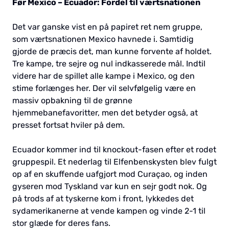
Før Mexico – Ecuador: Fordel til værtsnationen
Det var ganske vist en på papiret ret nem gruppe,
som værtsnationen Mexico havnede i. Samtidig
gjorde de præcis det, man kunne forvente af holdet.
Tre kampe, tre sejre og nul indkasserede mål. Indtil
videre har de spillet alle kampe i Mexico, og den
stime forlænges her. Der vil selvfølgelig være en
massiv opbakning til de grønne
hjemmebanefavoritter, men det betyder også, at
presset fortsat hviler på dem.
Ecuador kommer ind til knockout-fasen efter et rodet
gruppespil. Et nederlag til Elfenbenskysten blev fulgt
op af en skuffende uafgjort mod Curaçao, og inden
gyseren mod Tyskland var kun en sejr godt nok. Og
på trods af at tyskerne kom i front, lykkedes det
sydamerikanerne at vende kampen og vinde 2-1 til
stor glæde for deres fans.