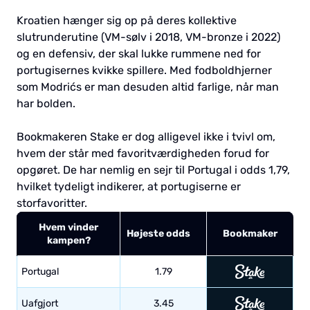
Kroatien hænger sig op på deres kollektive
slutrunderutine (VM-sølv i 2018, VM-bronze i 2022)
og en defensiv, der skal lukke rummene ned for
portugisernes kvikke spillere. Med fodboldhjerner
som Modrićs er man desuden altid farlige, når man
har bolden.
Bookmakeren Stake er dog alligevel ikke i tvivl om,
hvem der står med favoritværdigheden forud for
opgøret. De har nemlig en sejr til Portugal i odds 1,79,
hvilket tydeligt indikerer, at portugiserne er
storfavoritter.
Hvem vinder
Højeste odds
Bookmaker
kampen?
Portugal
1.79
Uafgjort
3.45