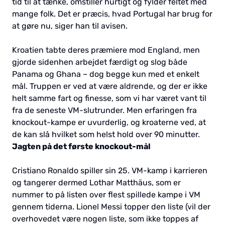
tid til at tænke, omstiller hurtigt og fylder feltet med
mange folk. Det er præcis, hvad Portugal har brug for
at gøre nu, siger han til avisen.
Kroatien tabte deres præmiere mod England, men
gjorde sidenhen arbejdet færdigt og slog både
Panama og Ghana – dog begge kun med et enkelt
mål. Truppen er ved at være aldrende, og der er ikke
helt samme fart og finesse, som vi har været vant til
fra de seneste VM-slutrunder. Men erfaringen fra
knockout-kampe er uvurderlig, og kroaterne ved, at
de kan slå hvilket som helst hold over 90 minutter.
Jagten på det første knockout-mål
Cristiano Ronaldo spiller sin 25. VM-kamp i karrieren
og tangerer dermed Lothar Matthäus, som er
nummer to på listen over flest spillede kampe i VM
gennem tiderna. Lionel Messi topper den liste (vil der
overhovedet være nogen liste, som ikke toppes af