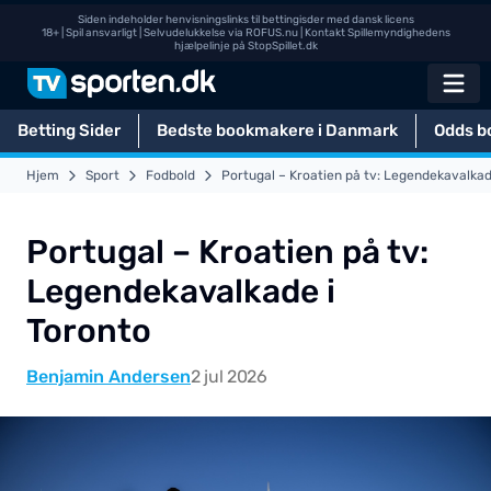
Siden indeholder henvisningslinks til bettingisder med dansk licens
18+ | Spil ansvarligt | Selvudelukkelse via
ROFUS.nu
| Kontakt Spillemyndighedens
hjælpelinje på
StopSpillet.dk
Betting Sider
Bedste bookmakere i Danmark
Odds b
Hjem
Sport
Fodbold
Portugal – Kroatien på tv: Legendekavalkad
Portugal – Kroatien på tv:
Legendekavalkade i
Toronto
Benjamin Andersen
2 jul 2026