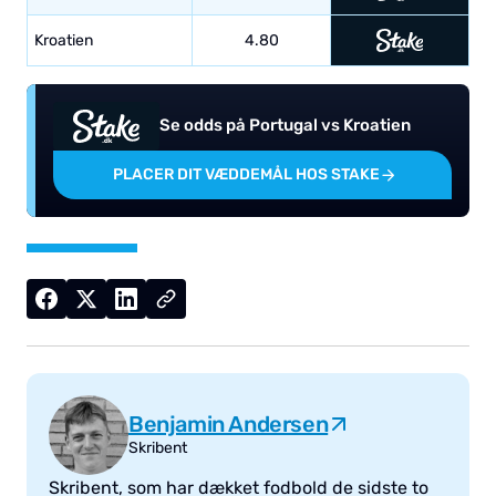
Kroatien
4.80
Se odds på Portugal vs Kroatien
PLACER DIT VÆDDEMÅL HOS STAKE
Benjamin Andersen
Skribent
Skribent, som har dækket fodbold de sidste to