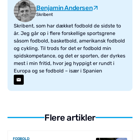
Benjamin Andersen
Skribent
Skribent, som har dækket fodbold de sidste to
år. Jeg går op i flere forskellige sportsgrene
såsom fodbold, basketbold, amerikansk fodbold
og cykling. Til trods for det er fodbold min
spidskompetance, og det er sporten, der dyrkes
mest i min fritid, hvor jeg hyppigt er rundt i
Europa og se fodbold – især i Spanien
Flere artikler
FODBOLD