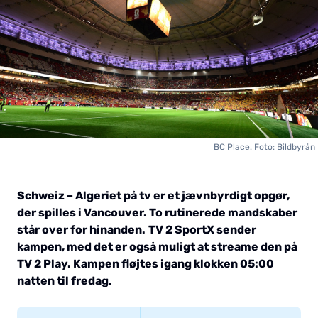
BC Place. Foto: Bildbyrån
Schweiz – Algeriet på tv er et jævnbyrdigt opgør,
der spilles i Vancouver. To rutinerede mandskaber
står over for hinanden.
TV 2 SportX sender
kampen, med det er også muligt at streame den på
TV 2 Play. Kampen fløjtes igang klokken 05:00
natten til fredag.