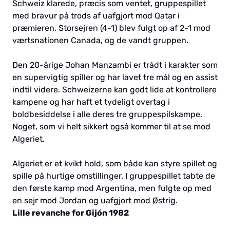
Schweiz klarede, præcis som ventet, gruppespillet
med bravur på trods af uafgjort mod Qatar i
præmieren. Storsejren (4-1) blev fulgt op af 2-1 mod
værtsnationen Canada, og de vandt gruppen.
Den 20-årige Johan Manzambi er trådt i karakter som
en supervigtig spiller og har lavet tre mål og en assist
indtil videre. Schweizerne kan godt lide at kontrollere
kampene og har haft et tydeligt overtag i
boldbesiddelse i alle deres tre gruppespilskampe.
Noget, som vi helt sikkert også kommer til at se mod
Algeriet.
Algeriet er et kvikt hold, som både kan styre spillet og
spille på hurtige omstillinger. I gruppespillet tabte de
den første kamp mod Argentina, men fulgte op med
en sejr mod Jordan og uafgjort mod Østrig.
Lille revanche for Gijón 1982