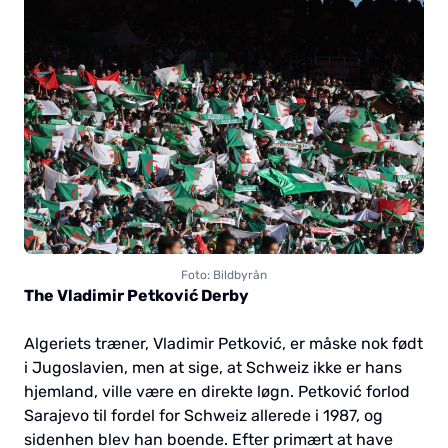
Foto: Bildbyrån
The Vladimir Petković Derby
Algeriets træner, Vladimir Petković, er måske nok født
i Jugoslavien, men at sige, at Schweiz ikke er hans
hjemland, ville være en direkte løgn. Petković forlod
Sarajevo til fordel for Schweiz allerede i 1987, og
sidenhen blev han boende. Efter primært at have