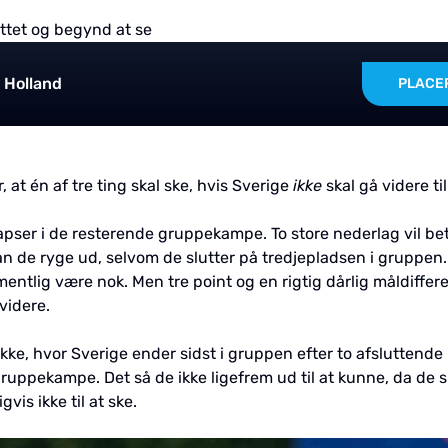
ttet og begynd at se
 Holland
PLACE
at én af tre ting skal ske, hvis Sverige
ikke
skal gå videre ti
llapser i de resterende gruppekampe. To store nederlag vil be
 kan de ryge ud, selvom de slutter på tredjepladsen i gruppen
rmentlig være nok. Men tre point og en rigtig dårlig måldiffer
videre.
ykke, hvor Sverige ender sidst i gruppen efter to afsluttend
 gruppekampe. Det så de ikke ligefrem ud til at kunne, da de
is ikke til at ske.