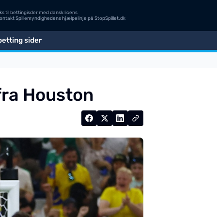
s til bettingisder med dansk licens
Kontakt Spillemyndighedens hjælpelinje på
StopSpillet.dk
etting sider
 fra Houston