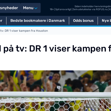
Siden indeholder henvisningslink
tsnyheder
Menu
18+ | Spil ansvarligt | Selvudelukkelse via
ROFUS.nu
| 
er
Bedste bookmakere i Danmark
Odds bonus
Nye b
 tv: DR 1 viser kampen fra Houston
 på tv: DR 1 viser kampen