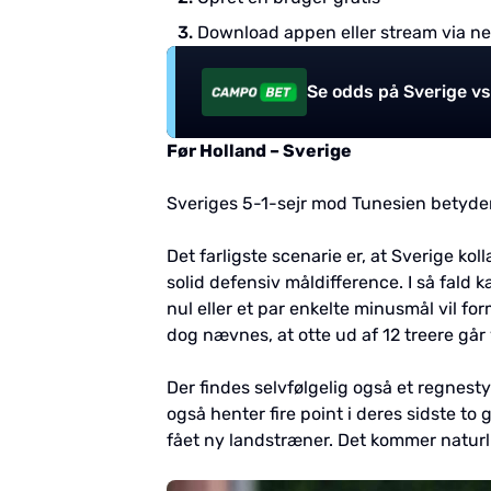
Download appen eller stream via ne
Se odds på Sverige vs
Før Holland – Sverige
Sveriges 5-1-sejr mod Tunesien betyder, 
Det farligste scenarie er, at Sverige ko
solid defensiv måldifference. I så fald
nul eller et par enkelte minusmål vil fo
dog nævnes, at otte ud af 12 treere går 
Der findes selvfølgelig også et regnest
også henter fire point i deres sidste to
fået ny landstræner. Det kommer naturligv