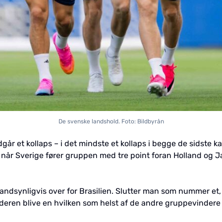
De svenske landshold. Foto: Bildbyrån
går et kollaps – i det mindste et kollaps i begge de sidste k
n, når Sverige fører gruppen med tre point foran Holland og 
ndsynligvis over for Brasilien. Slutter man som nummer et, 
ren blive en hvilken som helst af de andre gruppevindere 