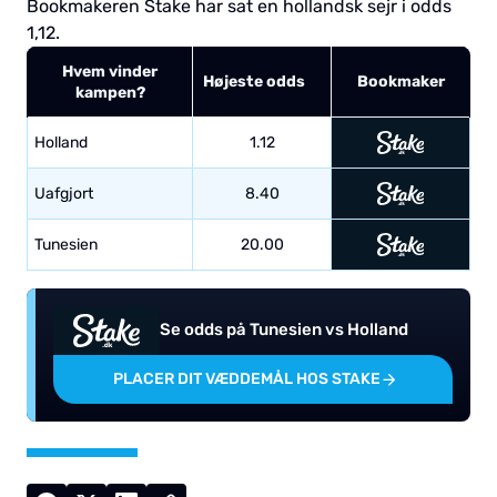
Bookmakeren Stake har sat en hollandsk sejr i odds
1,12.
Hvem vinder
Højeste odds
Bookmaker
kampen?
Holland
1.12
Uafgjort
8.40
Tunesien
20.00
Se odds på Tunesien vs Holland
PLACER DIT VÆDDEMÅL HOS STAKE