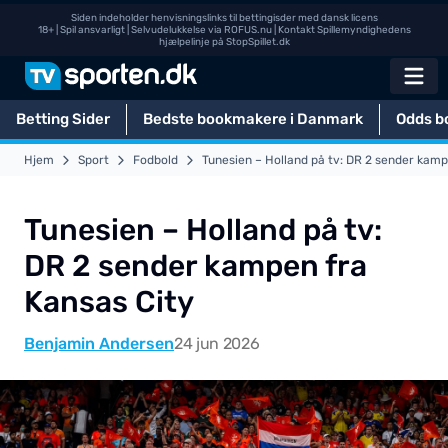
Siden indeholder henvisningslinks til bettingisder med dansk licens
18+ | Spil ansvarligt | Selvudelukkelse via
ROFUS.nu
| Kontakt Spillemyndighedens
hjælpelinje på
StopSpillet.dk
Betting Sider
Bedste bookmakere i Danmark
Odds b
Hjem
Sport
Fodbold
Tunesien – Holland på tv: DR 2 sender kamp
Tunesien – Holland på tv:
DR 2 sender kampen fra
Kansas City
Benjamin Andersen
24 jun 2026