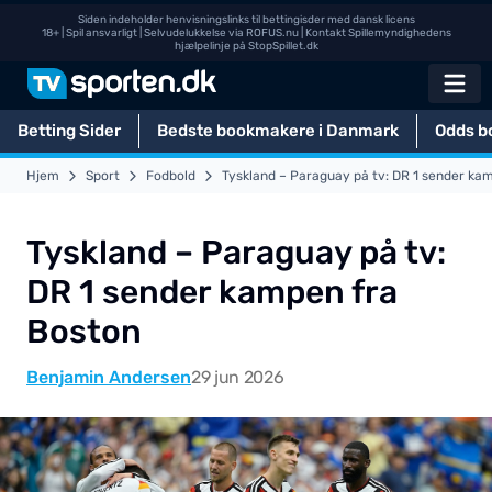
Siden indeholder henvisningslinks til bettingisder med dansk licens
18+ | Spil ansvarligt | Selvudelukkelse via
ROFUS.nu
| Kontakt Spillemyndighedens
hjælpelinje på
StopSpillet.dk
Betting Sider
Bedste bookmakere i Danmark
Odds b
Hjem
Sport
Fodbold
Tyskland – Paraguay på tv: DR 1 sender ka
Tyskland – Paraguay på tv:
DR 1 sender kampen fra
Boston
Benjamin Andersen
29 jun 2026