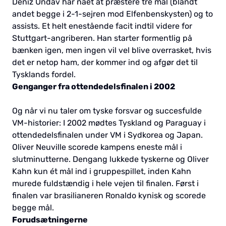
Deniz Undav har nået at præstere tre mål (blandt
andet begge i 2-1-sejren mod Elfenbenskysten) og to
assists. Et helt enestående facit indtil videre for
Stuttgart-angriberen. Han starter formentlig på
bænken igen, men ingen vil vel blive overrasket, hvis
det er netop ham, der kommer ind og afgør det til
Tysklands fordel.
Genganger fra ottendedelsfinalen i 2002
Og når vi nu taler om tyske forsvar og succesfulde
VM-historier: I 2002 mødtes Tyskland og Paraguay i
ottendedelsfinalen under VM i Sydkorea og Japan.
Oliver Neuville scorede kampens eneste mål i
slutminutterne. Dengang lukkede tyskerne og Oliver
Kahn kun ét mål ind i gruppespillet, inden Kahn
murede fuldstændig i hele vejen til finalen. Først i
finalen var brasilianeren Ronaldo kynisk og scorede
begge mål.
Forudsætningerne