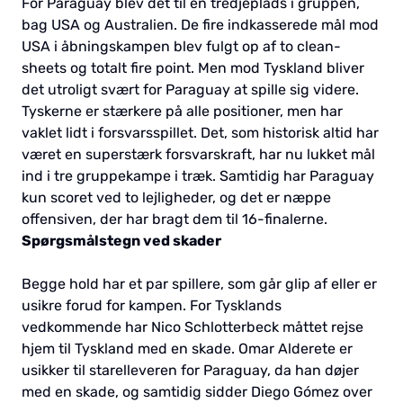
For Paraguay blev det til en tredjeplads i gruppen,
bag USA og Australien. De fire indkasserede mål mod
USA i åbningskampen blev fulgt op af to clean-
sheets og totalt fire point. Men mod Tyskland bliver
det utroligt svært for Paraguay at spille sig videre.
Tyskerne er stærkere på alle positioner, men har
vaklet lidt i forsvarsspillet. Det, som historisk altid har
været en superstærk forsvarskraft, har nu lukket mål
ind i tre gruppekampe i træk. Samtidig har Paraguay
kun scoret ved to lejligheder, og det er næppe
offensiven, der har bragt dem til 16-finalerne.
Spørgsmålstegn ved skader
Begge hold har et par spillere, som går glip af eller er
usikre forud for kampen. For Tysklands
vedkommende har Nico Schlotterbeck måttet rejse
hjem til Tyskland med en skade. Omar Alderete er
usikker til starelleveren for Paraguay, da han døjer
med en skade, og samtidig sidder Diego Gómez over