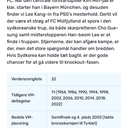
FC. Når den centrale forsvarsspiller Kim Min-jae er
klar, starter han i Bayern München, og desuden
finder vi Lee Kang-in fra PSG’s mesterhold. Dertil vil
der være et strøg af FC Midtjylland at spore i den
sydkoreanske trup, da både skarpretteren Cho Gue-
sung samt midterstopperen Han-beom Lee er at
finde i truppen. Stjernerne, der kan afgøre kampe, er
der, men det store spørgsmål handler om bredden.
Hvis Sydkorea kan holde tæt bagtil, er der gode
chancer for at gå videre til knockout-fasen.
Verdensrangliste
22
11 (1954, 1986, 1990, 1994, 1998,
Tidligere VM-
2002, 2006, 2010, 2014, 2018,
deltagelse
2022)
Bedste VM-
Semifinale og 4. plads 2002 (tabte
placering
bronzekampen til Tyrkiet)