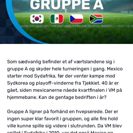
Som sædvanlig befinder et af værtslandene sig i
gruppe A og skyder hele turneringen i gang. Mexico
starter mod Sydafrika, før der venter kampe mod
Sydkorea og playoff-vinderne fra Tjekkiet. 40 år er
gået, siden mexicanerne nåede kvartfinalen i VM på
hjemmebane. Kan de gentage bedriften i år?
Gruppe A ligner på forhånd en hvepserede. Der er
ingen super klar favorit i gruppen, og alle fire hold
ville kunne spille sig videre i slutrunden. Da VM blev
spillet i Sydafrika i 2010, var det også Mexico og