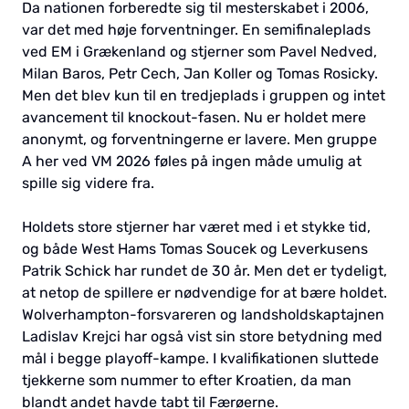
Da nationen forberedte sig til mesterskabet i 2006,
var det med høje forventninger. En semifinaleplads
ved EM i Grækenland og stjerner som Pavel Nedved,
Milan Baros, Petr Cech, Jan Koller og Tomas Rosicky.
Men det blev kun til en tredjeplads i gruppen og intet
avancement til knockout-fasen. Nu er holdet mere
anonymt, og forventningerne er lavere. Men gruppe
A her ved VM 2026 føles på ingen måde umulig at
spille sig videre fra.
Holdets store stjerner har været med i et stykke tid,
og både West Hams Tomas Soucek og Leverkusens
Patrik Schick har rundet de 30 år. Men det er tydeligt,
at netop de spillere er nødvendige for at bære holdet.
Wolverhampton-forsvareren og landsholdskaptajnen
Ladislav Krejci har også vist sin store betydning med
mål i begge playoff-kampe. I kvalifikationen sluttede
tjekkerne som nummer to efter Kroatien, da man
blandt andet havde tabt til Færøerne.