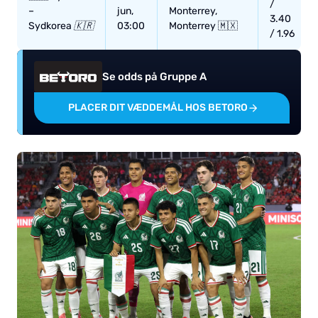
/
–
jun,
Monterrey,
3.40
Sydkorea
🇰🇷
03:00
Monterrey 🇲🇽
/ 1.96
Se odds på Gruppe A
PLACER DIT VÆDDEMÅL HOS BETORO