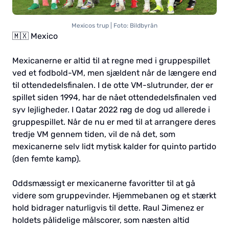
Mexicos trup | Foto: Bildbyrån
🇲🇽 Mexico
Mexicanerne er altid til at regne med i gruppespillet
ved et fodbold-VM, men sjældent når de længere end
til ottendedelsfinalen. I de otte VM-slutrunder, der er
spillet siden 1994, har de nået ottendedelsfinalen ved
syv lejligheder. I Qatar 2022 røg de dog ud allerede i
gruppespillet. Når de nu er med til at arrangere deres
tredje VM gennem tiden, vil de nå det, som
mexicanerne selv lidt mytisk kalder for quinto partido
(den femte kamp).
Oddsmæssigt er mexicanerne favoritter til at gå
videre som gruppevinder. Hjemmebanen og et stærkt
hold bidrager naturligvis til dette. Raul Jimenez er
holdets pålidelige målscorer, som næsten altid