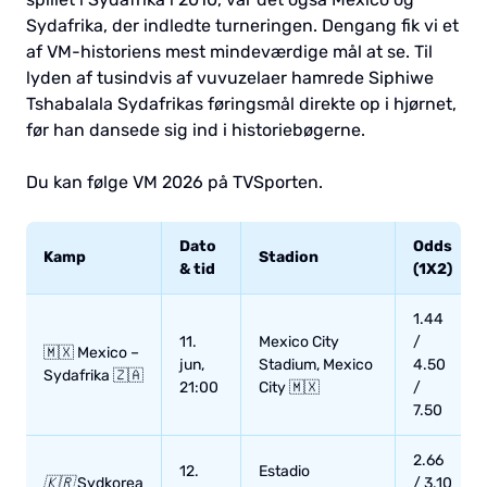
Sydafrika, der indledte turneringen. Dengang fik vi et
af VM-historiens mest mindeværdige mål at se. Til
lyden af tusindvis af vuvuzelaer hamrede Siphiwe
Tshabalala Sydafrikas føringsmål direkte op i hjørnet,
før han dansede sig ind i historiebøgerne.
Du kan følge VM 2026 på TVSporten.
Dato
Odds
Kamp
Stadion
& tid
(1X2)
1.44
11.
Mexico City
/
🇲🇽 Mexico –
jun,
Stadium, Mexico
4.50
Sydafrika 🇿🇦
21:00
City 🇲🇽
/
7.50
2.66
12.
Estadio
🇰🇷
Sydkorea
/ 3.10