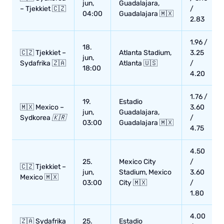
jun,
Guadalajara,
– Tjekkiet 🇨🇿
/
04:00
Guadalajara 🇲🇽
2.83
1.96 /
18.
🇨🇿 Tjekkiet –
Atlanta Stadium,
3.25
jun,
Sydafrika 🇿🇦
Atlanta 🇺🇸
/
18:00
4.20
1.76 /
19.
Estadio
🇲🇽 Mexico –
3.60
jun,
Guadalajara,
Sydkorea
🇰🇷
/
03:00
Guadalajara 🇲🇽
4.75
4.50
25.
Mexico City
/
🇨🇿 Tjekkiet –
jun,
Stadium, Mexico
3.60
Mexico 🇲🇽
03:00
City 🇲🇽
/
1.80
4.00
🇿🇦 Sydafrika
25.
Estadio