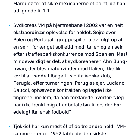
Márquez for at sikre mexicanerne et point, da han
udlignede til 1-1.
Sydkoreas VM på hjemmebane i 2002 var en helt
ekstraordinær oplevelse for holdet. Sejre over
Polen og Portugal i gruppespillet blev fulgt op af
en sejr i forlænget spilletid mod Italien og en sejr
efter straffesparkskonkurrence mod Spanien. Mest
mindeværdigt er det, at sydkoreaneren Ahn Jung-
hwan, der blev matchvinder mod Italien, ikke fik
lov til at vende tilbage til sin italienske klub,
Perugia, efter turneringen. Perugias ejer, Luciano
Gaucci, ophævede kontrakten og lagde ikke
fingrene imellem, da han forklarede hvorfor: “Jeg
har ikke tænkt mig at udbetale løn til en, der har
ødelagt italiensk fodbold”.
Tjekkiet har kun mødt ét af de tre andre hold i VM-
sammenhæng. I 1962 tabte de den sidste