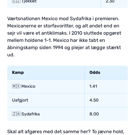
🇨🇿 Tjekkiet
2.30
Værtsnationen Mexico mod Sydafrika i premieren.
Mexicanerne er storfavoritter, og alt andet end en
sejr vil være et antiklimaks. I 2010 sluttede opgøret
mellem holdene 1-1. Mexico har ikke tabt en
åbningskamp siden 1994 og plejer at lægge stærkt
ud.
Kamp
Odds
🇲🇽 Mexico
1.41
Uafgjort
4.50
🇿🇦 Sydafrika
8.00
Skal alt afgøres med det samme her? To jævne hold,