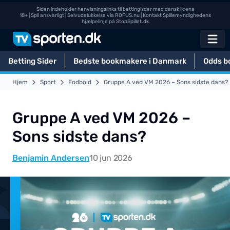
Siden indeholder henvisningslinks til bettingisder med dansk licens
18+ | Spil ansvarligt | Selvudelukkelse via
ROFUS.nu
| Kontakt Spillemyndighedens
hjælpelinje på
StopSpillet.dk
Betting Sider
Bedste bookmakere i Danmark
Odds b
Hjem
Sport
Fodbold
Gruppe A ved VM 2026 – Sons sidste dans?
Gruppe A ved VM 2026 –
Sons sidste dans?
Benjamin Andersen
10 jun 2026