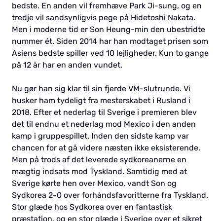
bedste. En anden vil fremhæve Park Ji-sung, og en
tredje vil sandsynligvis pege på Hidetoshi Nakata.
Men i moderne tid er Son Heung-min den ubestridte
nummer ét. Siden 2014 har han modtaget prisen som
Asiens bedste spiller ved 10 lejligheder. Kun to gange
på 12 år har en anden vundet.
Nu gør han sig klar til sin fjerde VM-slutrunde. Vi
husker ham tydeligt fra mesterskabet i Rusland i
2018. Efter et nederlag til Sverige i premieren blev
det til endnu et nederlag mod Mexico i den anden
kamp i gruppespillet. Inden den sidste kamp var
chancen for at gå videre næsten ikke eksisterende.
Men på trods af det leverede sydkoreanerne en
mægtig indsats mod Tyskland. Samtidig med at
Sverige kørte hen over Mexico, vandt Son og
Sydkorea 2-0 over forhåndsfavoritterne fra Tyskland.
Stor glæde hos Sydkorea over en fantastisk
præstation, og en stor glæde i Sverige over et sikret