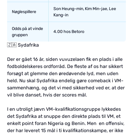
Son Heung-min, Kim Min-jae, Lee
Nøglespillere
Kang-in
Odds på at vinde
4.00 hos Betoro
gruppen
🇿🇦 Sydafrika
Der er gået 16 år, siden vuvuzelaen fik en plads i alle
fodboldelskeres ordforråd. De fleste af os har sikkert
forsøgt at glemme den øredøvende lyd, men uden
held. Nu skal Sydafrika endelig gøre comeback i VM-
sammenhæng, og det vi med sikkerhed ved er, at der
vil blive danset, hvis der scores mål.
I en utroligt jævn VM-kvalifikationsgruppe lykkedes
det Sydafrika at snuppe den direkte plads til VM, et
enkelt point foran Nigeria og Benin. Men en offensiv,
der har leveret 15 mål i ti kvalifikationskampe, er ikke