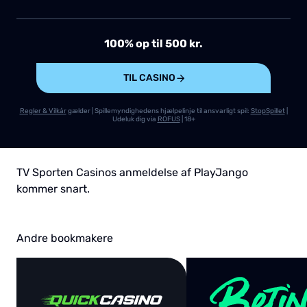
100% op til 500 kr.
TIL CASINO
Regler & Vilkår
gælder | Spillemyndighedens hjælpelinje til ansvarligt spil:
StopSpillet
|
Udeluk dig via
ROFUS
| 18+
Casinobonus:
Indbetal 100 – 500 kr. og få 100% i bonus | Gælder kun nye spillere |
Minimum indbetaling: 100 kr. | Omsætningskrav: 10 x (indbetaling + bonus) indenfor
60 dage | Eksempel: Indbetal 500 kr., få 500 kr. i bonus og gennemspil 10 x (500 + 500)
= 10.000 kr. | Bonus tildeles ved første indbetaling | Bonus kan først udbetales efter
opfyldning af gennemspilskrav | Ikke alle spil bidrager | Maks. indsats: 50 kr.
TV Sporten Casinos anmeldelse af PlayJango
kommer snart.
Andre bookmakere