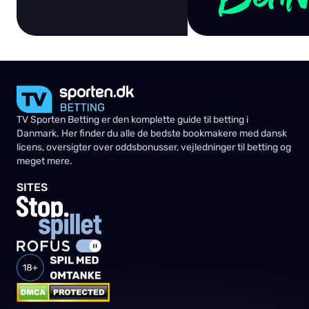
Quick Casino
Betini
TV Sporten Betting er den komplette guide til betting i
Danmark. Her finder du alle de bedste bookmakere med dansk
licens, oversigter over oddsbonusser, vejledninger til betting og
meget mere.
SITES