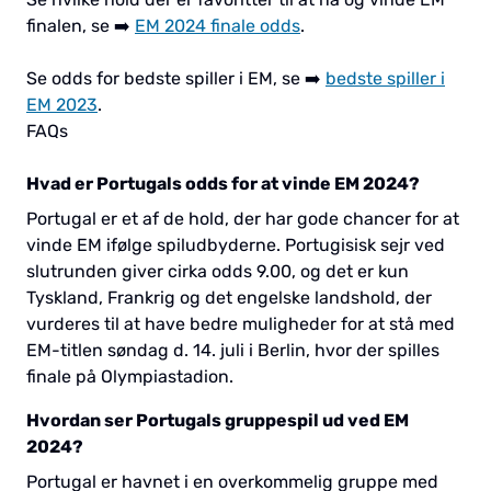
finalen, se ➡️
EM 2024 finale odds
.
Se odds for bedste spiller i EM, se ➡️
bedste spiller i
EM 2023
.
FAQs
Hvad er Portugals odds for at vinde EM 2024?
Portugal er et af de hold, der har gode chancer for at
vinde EM ifølge spiludbyderne. Portugisisk sejr ved
slutrunden giver cirka odds 9.00, og det er kun
Tyskland, Frankrig og det engelske landshold, der
vurderes til at have bedre muligheder for at stå med
EM-titlen søndag d. 14. juli i Berlin, hvor der spilles
finale på Olympiastadion.
Hvordan ser Portugals gruppespil ud ved EM
2024?
Portugal er havnet i en overkommelig gruppe med