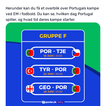
Herunder kan du få et overblik over Portugals kampe
ved EM i fodbold. Du kan se, hvilken dag Portugal
spiller, og hvad tid deres kampe starter.