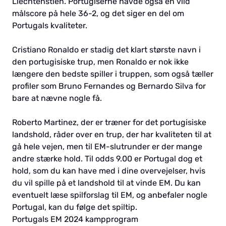
Liechtenstien. Portugiserne havde også en vild
målscore på hele 36-2, og det siger en del om
Portugals kvaliteter.
Cristiano Ronaldo er stadig det klart største navn i
den portugisiske trup, men Ronaldo er nok ikke
længere den bedste spiller i truppen, som også tæller
profiler som Bruno Fernandes og Bernardo Silva for
bare at nævne nogle få.
Roberto Martinez, der er træner for det portugisiske
landshold, råder over en trup, der har kvaliteten til at
gå hele vejen, men til EM-slutrunder er der mange
andre stærke hold. Til odds 9.00 er Portugal dog et
hold, som du kan have med i dine overvejelser, hvis
du vil spille på et landshold til at vinde EM. Du kan
eventuelt læse spilforslag til EM, og anbefaler nogle
Portugal, kan du følge det spiltip.
Portugals EM 2024 kampprogram