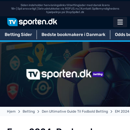
Siden indeholder henvisningslinks til bettingisder med dansk licens
18+ | Spil ansvarligt | Selvudelukkelse via
ROFUS.nu
| Kontakt Spillemyndighedens
hjælpelinje på
StopSpillet.dk
Betting Sider
Bedste bookmakere i Danmark
Odds b
Hjem
Betting
Den Ultimative Guide Til Fodbold Betting
EM 2024 