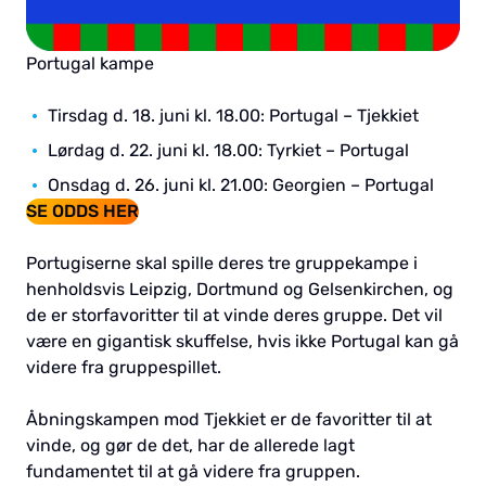
Portugal kampe
Tirsdag d. 18. juni kl. 18.00: Portugal – Tjekkiet
Lørdag d. 22. juni kl. 18.00: Tyrkiet – Portugal
Onsdag d. 26. juni kl. 21.00: Georgien – Portugal
SE ODDS HER
Portugiserne skal spille deres tre gruppekampe i
henholdsvis Leipzig, Dortmund og Gelsenkirchen, og
de er storfavoritter til at vinde deres gruppe. Det vil
være en gigantisk skuffelse, hvis ikke Portugal kan gå
videre fra gruppespillet.
Åbningskampen mod Tjekkiet er de favoritter til at
vinde, og gør de det, har de allerede lagt
fundamentet til at gå videre fra gruppen.