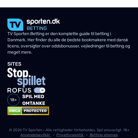
TV Sporten Betting er den komplette guide til betting i
Danmark. Her finder du alle de bedste bookmakere med dansk
licens, oversigter over oddsbonusser, vejledninger til betting og
meget mere.
SITES
© 2026 TV Sporten • Alle rettigheder forbeholdes. Spil ansvarligt. 18+
Anvendelsevilkår
•
Privatlivspolitik
•
Betting sitemap