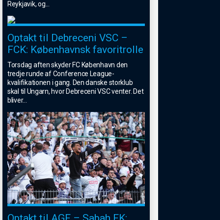
Reykjavik, og
...
Optakt til Debreceni VSC –
FCK: Københavnsk favoritrolle
Torsdag aften skyder FC København den
tredje runde af Conference League-
kvalifikationen i gang. Den danske storklub
skal til Ungarn, hvor Debreceni VSC venter. Det
bliver
...
Optakt til AGF – Sabah FK: