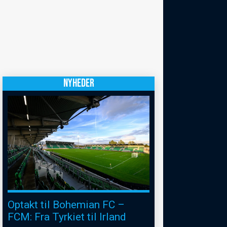
NYHEDER
Optakt til Bohemian FC –
FCM: Fra Tyrkiet til Irland