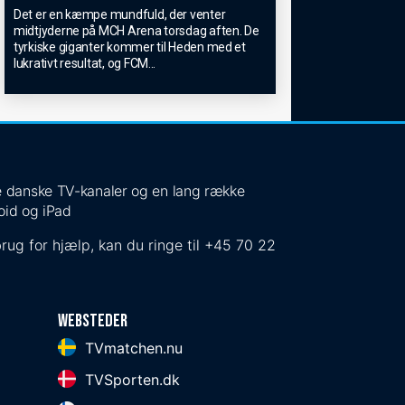
Det er en kæmpe mundfuld, der venter
midtjyderne på MCH Arena torsdag aften. De
tyrkiske giganter kommer til Heden med et
lukrativt resultat, og FCM
...
 de danske TV-kanaler og en lang række
oid og iPad
rug for hjælp, kan du ringe til
+45 70 22
Websteder
TVmatchen.nu
TVSporten.dk