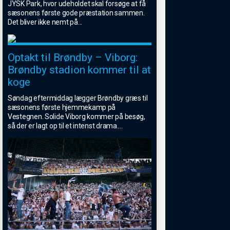
JYSK Park, hvor udeholdet skal forsøge at få
sæsonens første gode præstation sammen.
Det bliver ikke nemt på
...
Optakt til Brøndby – Viborg:
Brøndby stadion kommer til at
koge
Søndag eftermiddag lægger Brøndby græs til
sæsonens første hjemmekamp på
Vestegnen. Solide Viborg kommer på besøg,
så der er lagt op til et intenst drama.
...