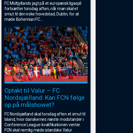
FC Midtjyllands jagt på et europæisk ligaspil
fortsætter torsdag aften, når man skal et
smut til den irske hovedstad, Dublin, for at
møde Bohemian FC.
...
Optakt til Valur – FC
Nordsjælland: Kan FCN følge
op på målshowet?
FC Nordsjælland skal torsdag aften et smut til
Island, hvor danskernes næste modstander i
Conference League-kvalifikationen venter.
FCN skal nemlig møde islandske Valur