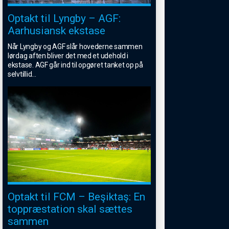
Optakt til Lyngby – AGF:
Aarhusiansk ekstase
Når Lyngby og AGF slår hovederne sammen
lørdag aften bliver det med et udehold i
ekstase. AGF går ind til opgøret tanket op på
selvtillid
...
Optakt til FCM – Beşiktaş: En
toppræstation skal sættes
sammen