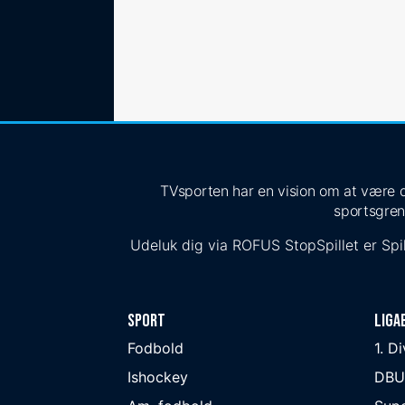
TVsporten har en vision om at være de
sportsgren
Udeluk dig via
ROFUS
StopSpillet
er Spil
Sport
Liga
Fodbold
1. D
Ishockey
DBU