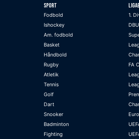
Sport
Liga
Fodbold
1. D
Ishockey
DBU
Am. fodbold
Supe
Basket
Lea
Håndbold
Cha
Rugby
FA 
Atletik
Lea
Tennis
Lea
Golf
Prem
Dart
Cha
Snooker
Eur
Badminton
UEF
Fighting
UEF