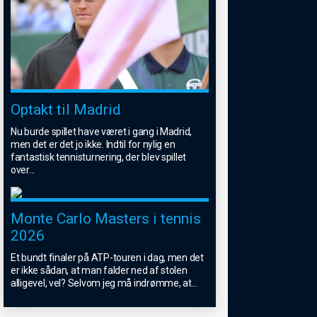
Optakt til Madrid
Nu burde spillet have været i gang i Madrid,
men det er det jo ikke. Indtil for nylig en
fantastisk tennisturnering, der blev spillet
over
...
Monte Carlo Masters i tennis
2026
Et bundt finaler på ATP-touren i dag, men det
er ikke sådan, at man falder ned af stolen
alligevel, vel? Selvom jeg må indrømme, at
...