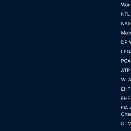
Wom
NFL
NAS
Mot
DP W
LPG
PGA
ATP
WT
EHF
EHF
FIA 
Cha
DT