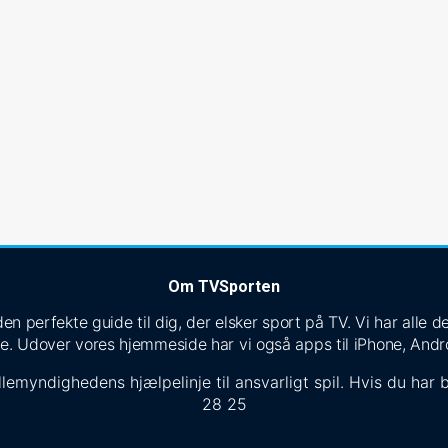
Om TVSporten
n perfekte guide til dig, der elsker sport på TV. Vi har alle
e. Udover vores hjemmeside har vi også apps til iPhone, Andr
lemyndighedens hjælpelinje til ansvarligt spil. Hvis du har b
28 25