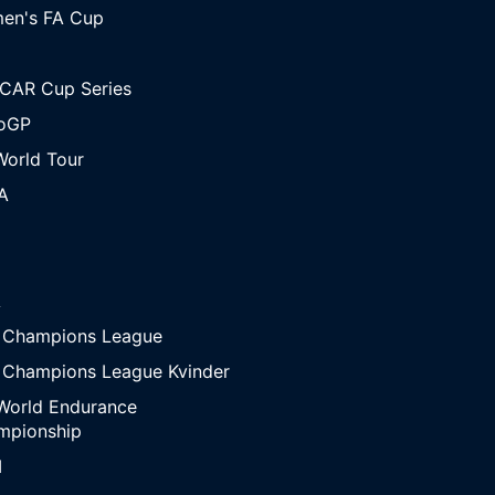
en's FA Cup
CAR Cup Series
oGP
orld Tour
A
A
 Champions League
 Champions League Kvinder
World Endurance
mpionship
M