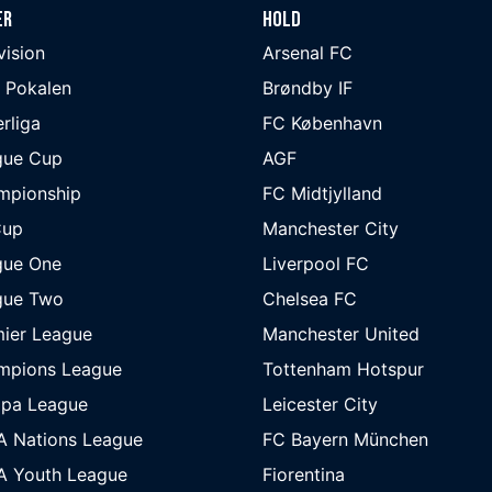
er
Hold
ivision
Arsenal FC
 Pokalen
Brøndby IF
rliga
FC København
gue Cup
AGF
mpionship
FC Midtjylland
Cup
Manchester City
gue One
Liverpool FC
gue Two
Chelsea FC
ier League
Manchester United
mpions League
Tottenham Hotspur
opa League
Leicester City
A Nations League
FC Bayern München
A Youth League
Fiorentina