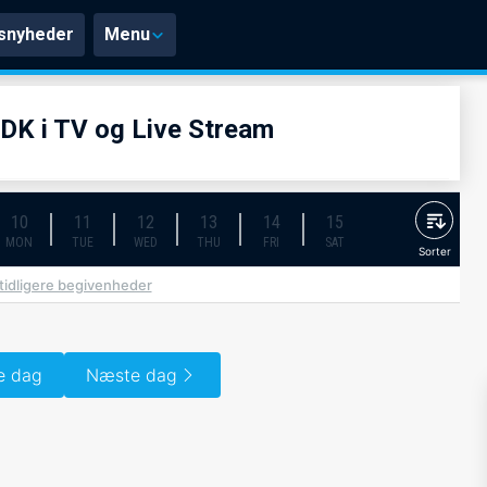
snyheder
Menu
 DK i TV og Live Stream
10
11
12
13
14
15
MON
TUE
WED
THU
FRI
SAT
Sorter
 tidligere begivenheder
e dag
Næste dag