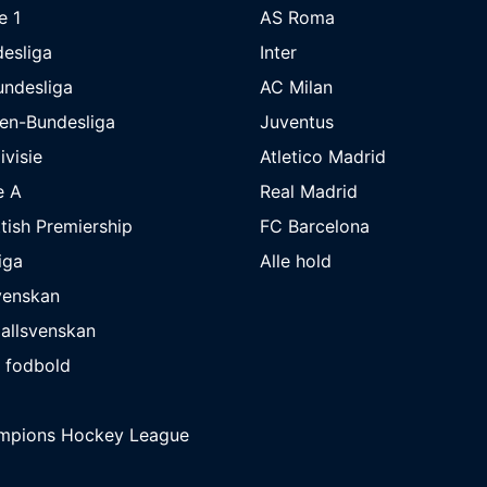
e 1
AS Roma
esliga
Inter
undesliga
AC Milan
en-Bundesliga
Juventus
ivisie
Atletico Madrid
e A
Real Madrid
tish Premiership
FC Barcelona
iga
Alle hold
venskan
allsvenskan
 fodbold
mpions Hockey League