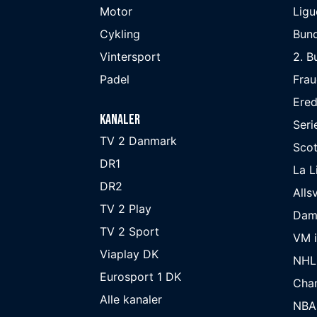
Motor
Ligu
Cykling
Bund
Vintersport
2. B
Padel
Frau
Ered
Kanaler
Seri
TV 2 Danmark
Scot
DR1
La L
DR2
Alls
TV 2 Play
Dam
TV 2 Sport
VM i
Viaplay DK
NHL
Eurosport 1 DK
Cha
Alle kanaler
NBA