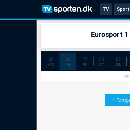
TV
Sport
Eurosport 1
05
06
07
08
09
WED
THU
FRI
SAT
SUN
Vis
Forrig