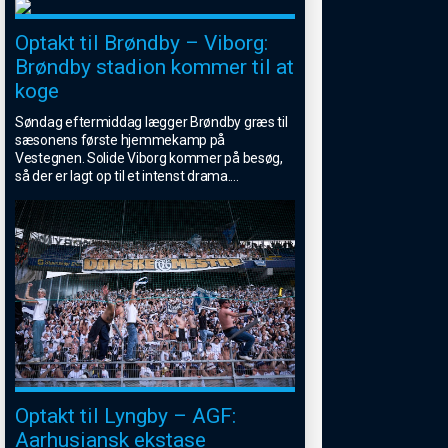
Optakt til Brøndby – Viborg:
Brøndby stadion kommer til at
koge
Søndag eftermiddag lægger Brøndby græs til
sæsonens første hjemmekamp på
Vestegnen. Solide Viborg kommer på besøg,
så der er lagt op til et intenst drama.
...
Optakt til Lyngby – AGF:
Aarhusiansk ekstase