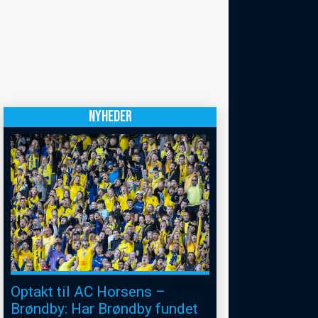
NYHEDER
Optakt til AC Horsens –
Brøndby: Har Brøndby fundet