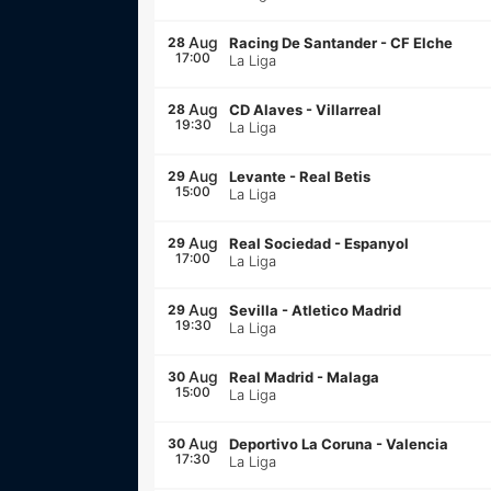
Aug
28
Racing De Santander
-
CF Elche
17:00
La Liga
Aug
28
CD Alaves
-
Villarreal
19:30
La Liga
Aug
29
Levante
-
Real Betis
15:00
La Liga
Aug
29
Real Sociedad
-
Espanyol
17:00
La Liga
Aug
29
Sevilla
-
Atletico Madrid
19:30
La Liga
Aug
30
Real Madrid
-
Malaga
15:00
La Liga
Aug
30
Deportivo La Coruna
-
Valencia
17:30
La Liga