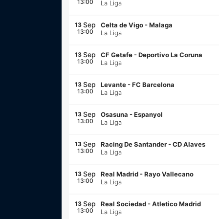
13:00
La Liga
Sep
13
Celta de Vigo
-
Malaga
13:00
La Liga
Sep
13
CF Getafe
-
Deportivo La Coruna
13:00
La Liga
Sep
13
Levante
-
FC Barcelona
13:00
La Liga
Sep
13
Osasuna
-
Espanyol
13:00
La Liga
Sep
13
Racing De Santander
-
CD Alaves
13:00
La Liga
Sep
13
Real Madrid
-
Rayo Vallecano
13:00
La Liga
Sep
13
Real Sociedad
-
Atletico Madrid
13:00
La Liga