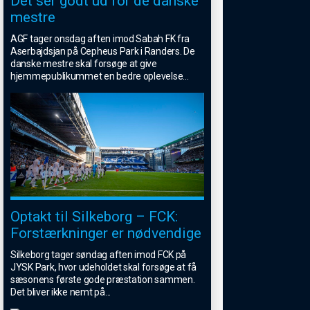
Det ser godt ud for de danske
mestre
AGF tager onsdag aften imod Sabah FK fra
Aserbajdsjan på Cepheus Park i Randers. De
danske mestre skal forsøge at give
hjemmepublikummet en bedre oplevelse
...
Optakt til Silkeborg – FCK:
Forstærkninger er nødvendige
Silkeborg tager søndag aften imod FCK på
JYSK Park, hvor udeholdet skal forsøge at få
sæsonens første gode præstation sammen.
Det bliver ikke nemt på
...