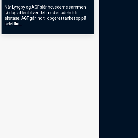
Når Lyngby og AGF slår hovederne sammen
lørdag aften bliver det med et udehold i
ekstase. AGF går ind til opgøret tanket op på
selvtillid
...