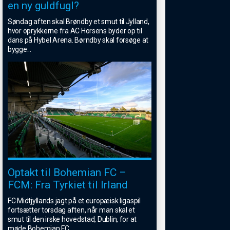
en ny guldfugl?
Søndag aften skal Brøndby et smut til Jylland,
hvor oprykkerne fra AC Horsens byder op til
dans på Hybel Arena. Børndby skal forsøge at
bygge
...
Optakt til Bohemian FC –
FCM: Fra Tyrkiet til Irland
FC Midtjyllands jagt på et europæisk ligaspil
fortsætter torsdag aften, når man skal et
smut til den irske hovedstad, Dublin, for at
møde Bohemian FC.
...