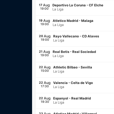
Aug
17
Deportivo La Coruna
-
CF Elche
19:00
La Liga
Aug
19
Atletico Madrid
-
Malaga
19:00
La Liga
Aug
20
Rayo Vallecano
-
CD Alaves
19:00
La Liga
Aug
21
Real Betis
-
Real Sociedad
19:00
La Liga
Aug
22
Athletic Bilbao
-
Sevilla
15:00
La Liga
Aug
22
Valencia
-
Celta de Vigo
17:30
La Liga
Aug
22
Espanyol
-
Real Madrid
19:30
La Liga
Aug
23
Atletico Madrid
-
Villarreal