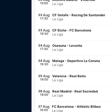
15:00
La Liga
Aug
23
CF Getafe
-
Racing De Santander
17:30
La Liga
Aug
23
CF Elche
-
FC Barcelona
19:30
La Liga
Aug
24
Osasuna
-
Levante
17:30
La Liga
Aug
24
Malaga
-
Deportivo La Coruna
19:30
La Liga
Aug
25
Valencia
-
Real Betis
19:00
La Liga
Aug
26
Real Madrid
-
Real Sociedad
19:00
La Liga
Aug
27
FC Barcelona
-
Athletic Bilbao
19:00
La Liga