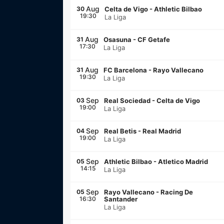
Aug
30
Celta de Vigo
-
Athletic Bilbao
19:30
La Liga
Aug
31
Osasuna
-
CF Getafe
17:30
La Liga
Aug
31
FC Barcelona
-
Rayo Vallecano
19:30
La Liga
Sep
03
Real Sociedad
-
Celta de Vigo
19:00
La Liga
Sep
04
Real Betis
-
Real Madrid
19:00
La Liga
Sep
05
Athletic Bilbao
-
Atletico Madrid
14:15
La Liga
Sep
05
Rayo Vallecano
-
Racing De
16:30
Santander
La Liga