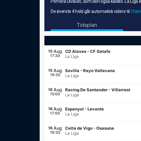
Primera Division, som den også kaldes. La Liga e
De øverste 4 hold går automatisk videre til
Cham
Tidsplan
Aug
15
CD Alaves
-
CF Getafe
17:30
La Liga
Aug
15
Sevilla
-
Rayo Vallecano
19:30
La Liga
Aug
16
Racing De Santander
-
Villarreal
15:00
La Liga
Aug
16
Espanyol
-
Levante
17:00
La Liga
Aug
16
Celta de Vigo
-
Osasuna
19:30
La Liga