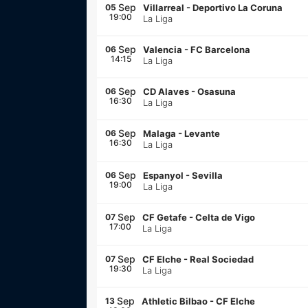
Sep
05
Villarreal
-
Deportivo La Coruna
19:00
La Liga
Sep
06
Valencia
-
FC Barcelona
14:15
La Liga
Sep
06
CD Alaves
-
Osasuna
16:30
La Liga
Sep
06
Malaga
-
Levante
16:30
La Liga
Sep
06
Espanyol
-
Sevilla
19:00
La Liga
Sep
07
CF Getafe
-
Celta de Vigo
17:00
La Liga
Sep
07
CF Elche
-
Real Sociedad
19:30
La Liga
Sep
13
Athletic Bilbao
-
CF Elche