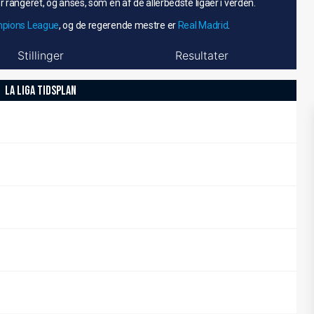
r rangeret, og anses, som én af de allerbedste ligaer i verden.
pions League
, og de regerende mestre er
Real Madrid
.
Stillinger
Resultater
LA LIGA TIDSPLAN