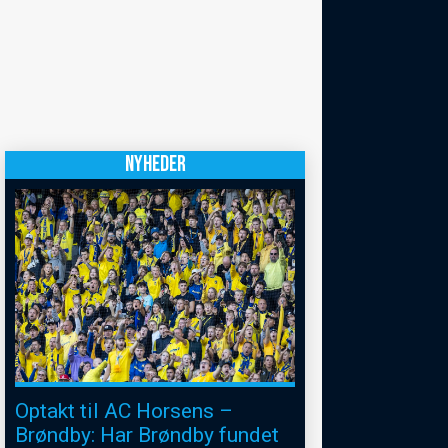
NYHEDER
Optakt til AC Horsens –
Brøndby: Har Brøndby fundet