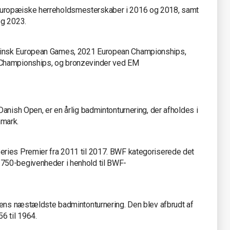
uropæiske herreholdsmesterskaber i 2016 og 2018, samt
og 2023.
insk European Games, 2021 European Championships,
 Championships, og bronzevinder ved EM
 Danish Open, er en årlig badmintonturnering, der afholdes i
mark.
ries Premier fra 2011 til 2017. BWF kategoriserede det
 750-begivenheder i henhold til BWF-
dens næstældste badmintonturnering. Den blev afbrudt af
6 til 1964.