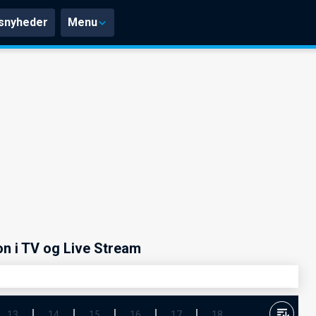
snyheder
Menu
n i TV og Live Stream
13
14
15
16
17
18