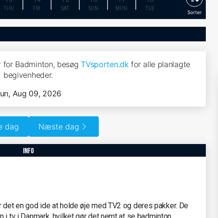
THU
FRI
SAT
SUN
MON
TUE
Sorter
 for Badminton, besøg
TVsporten.dk
for alle planlagte
begivenheder.
un, Aug 09, 2026
e dag
Næste dag
info
 er det en god ide at holde øje med TV2 og deres pakker. De
on i tv i Danmark, hvilket gør det nemt at se badminton.