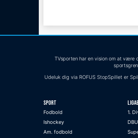
TVsporten har en vision om at være de
sportsgren
Udeluk dig via
ROFUS
StopSpillet
er Spil
Sport
Liga
Fodbold
1. D
Ishockey
DBU
Am. fodbold
Supe