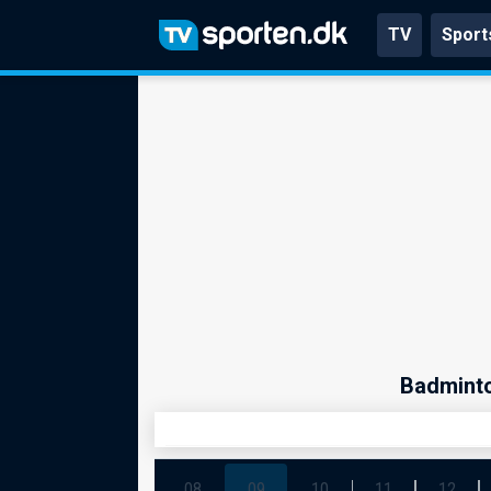
TV
Sport
Badminto
08
09
10
11
12