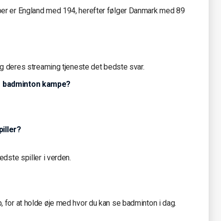
er er England med 194, herefter følger Danmark med 89
og deres streaming tjeneste det bedste svar.
ns badminton kampe?
iller?
dste spiller i verden.
 for at holde øje med hvor du kan se badminton i dag.