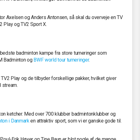
ktor Axelsen og Anders Antonsen, så skal du overveje en TV
2 Play og TV2 Sport X.
e bedste badminton kampe fra store turneringer som
VM Badminton og
BWF world tour turneringer
.
TV2 Play og de tilbyder forskellige pakker, hvilket giver
l stream.
nton ketcher. Med over 700 klubber badmintonklubber og
ton i Danmark
en attraktiv sport, som vi er ganske gode til.
 Poul-Erik Høyer og Tine Baun er blot nogle af de mange