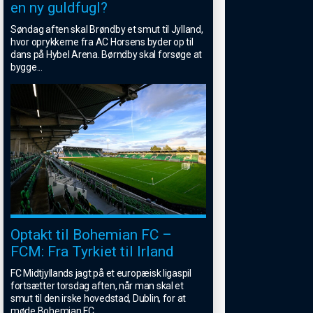
en ny guldfugl?
Søndag aften skal Brøndby et smut til Jylland,
hvor oprykkerne fra AC Horsens byder op til
dans på Hybel Arena. Børndby skal forsøge at
bygge
...
Optakt til Bohemian FC –
FCM: Fra Tyrkiet til Irland
FC Midtjyllands jagt på et europæisk ligaspil
fortsætter torsdag aften, når man skal et
smut til den irske hovedstad, Dublin, for at
møde Bohemian FC.
...