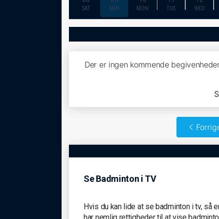
SAT
SUN
MON
TUE
WED
Der er ingen kommende begivenheder
S
Forrig
Se Badminton i TV
Hvis du kan lide at se badminton i tv, så
har nemlig rettigheder til at vise badmint