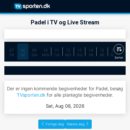
Padel i TV og Live Stream
07
08
09
10
11
12
13
14
15
16
17
FRI
SAT
SUN
MON
TUE
WED
THU
FRI
SAT
SUN
MON
Sorter
Der er ingen kommende begivenheder for Padel, besøg
TVsporten.dk
for alle planlagte begivenheder.
Sat, Aug 08, 2026
Forrige dag
Næste dag