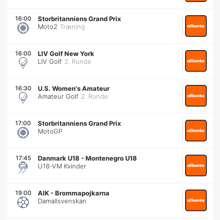
16:00
Storbritanniens Grand Prix
Moto2
Træning
16:00
LIV Golf New York
LIV Golf
2. Runde
16:30
U.S. Women's Amateur
Amateur Golf
2. Runde
17:00
Storbritanniens Grand Prix
MotoGP
17:45
Danmark U18
-
Montenegro U18
U18-VM Kvinder
19:00
AIK
-
Brommapojkarna
Damallsvenskan