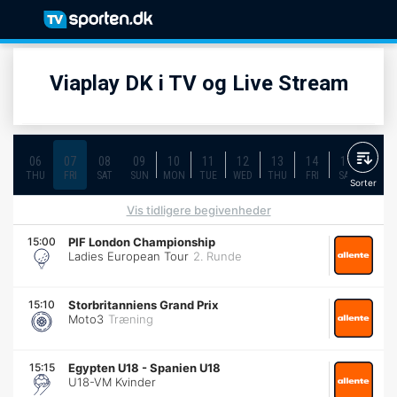
Viaplay DK i TV og Live Stream
06
07
08
09
10
11
12
13
14
15
16
THU
FRI
SAT
SUN
MON
TUE
WED
THU
FRI
SAT
SUN
Sorter
Vis tidligere begivenheder
15:00
PIF London Championship
Ladies European Tour
2. Runde
15:10
Storbritanniens Grand Prix
Moto3
Træning
15:15
Egypten U18
-
Spanien U18
U18-VM Kvinder