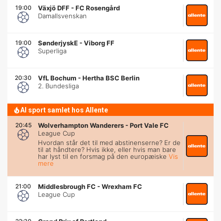
19:00
Växjö DFF
-
FC Rosengård
Damallsvenskan
19:00
SønderjyskE
-
Viborg FF
Superliga
20:30
VfL Bochum
-
Hertha BSC Berlin
2. Bundesliga
Al sport samlet hos Allente
20:45
Wolverhampton Wanderers
-
Port Vale FC
League Cup
Hvordan står det til med abstinenserne? Er de
til at håndtere? Hvis ikke, eller hvis man bare
har lyst til en forsmag på den europæiske
Vis
mere
21:00
Middlesbrough FC
-
Wrexham FC
League Cup