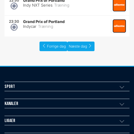
22:30
Grand Prix of Portland
Indy NXT Series
Træning
23:30
Grand Prix of Portland
Indycar
Træning
Forrige dag
Næste dag
Sport
Kanaler
Ligaer