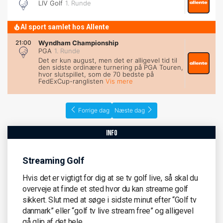
LIV Golf
1. Runde
Al sport samlet hos Allente
21:00
Wyndham Championship
PGA
1. Runde
Det er kun august, men det er alligevel tid til
den sidste ordinære turnering på PGA Touren,
hvor slutspillet, som de 70 bedste på
FedExCup-ranglisten
Vis mere
Forrige dag
Næste dag
info
Streaming Golf
Hvis det er vigtigt for dig at se tv golf live, så skal du
overveje at finde et sted hvor du kan streame golf
sikkert. Slut med at søge i sidste minut efter “Golf tv
danmark” eller “golf tv live stream free” og alligevel
gå glip af det hele.