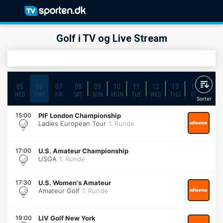
Golf i TV og Live Stream
05
06
07
08
09
10
11
12
13
14
15
WED
THU
FRI
SAT
SUN
MON
TUE
WED
THU
FRI
SAT
Sorter
15:00
PIF London Championship
Ladies European Tour
1. Runde
17:00
U.S. Amateur Championship
USGA
1. Runde
17:30
U.S. Women's Amateur
Amateur Golf
1. Runde
19:00
LIV Golf New York