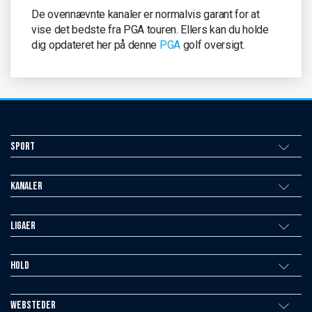
De ovennævnte kanaler er normalvis garant for at
vise det bedste fra PGA touren. Ellers kan du holde
dig opdateret her på denne
PGA
golf oversigt.
Sport
Kanaler
Ligaer
Hold
Websteder