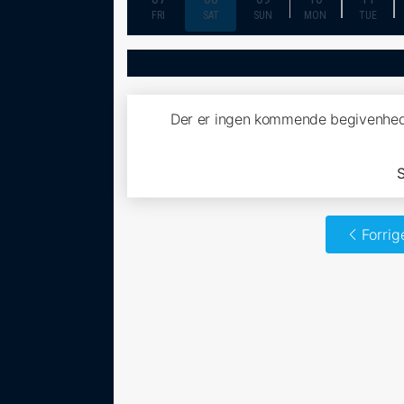
FRI
SAT
SUN
MON
TUE
Der er ingen kommende begivenhed
S
Forrig