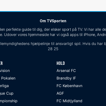
Om TVSporten
n perfekte guide til dig, der elsker sport på TV. Vi har alle
e. Udover vores hjemmeside har vi også apps til iPhone, Andr
lemyndighedens hjælpelinje til ansvarligt spil. Hvis du har b
28 25
er
Hold
ivision
Arsenal FC
 Pokalen
Brøndby IF
rliga
FC København
gue Cup
AGF
mpionship
FC Midtjylland