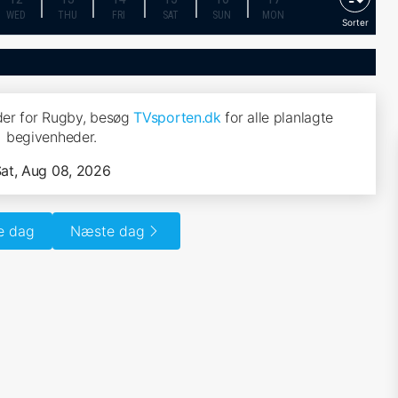
WED
THU
FRI
SAT
SUN
MON
Sorter
er for Rugby, besøg
TVsporten.dk
for alle planlagte
begivenheder.
at, Aug 08, 2026
e dag
Næste dag