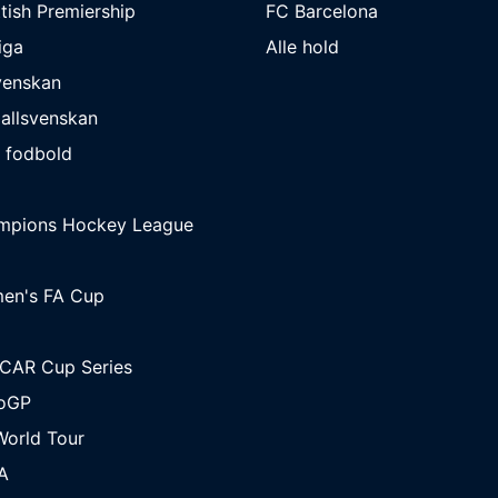
tish Premiership
FC Barcelona
iga
Alle hold
venskan
allsvenskan
 fodbold
mpions Hockey League
en's FA Cup
CAR Cup Series
oGP
orld Tour
A