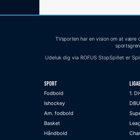
TVsporten har en vision om at være de
sportsgren
Udeluk dig via
ROFUS
StopSpillet
er Spil
Sport
Liga
Fodbold
1. D
Ishockey
DBU
Am. fodbold
Supe
Basket
Lea
Håndbold
Cha