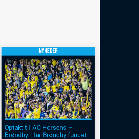
NYHEDER
Optakt til AC Horsens –
Brøndby: Har Brøndby fundet