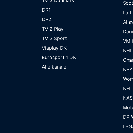
TV 2 Danmark
Scot
DR1
La L
DR2
Alls
TV 2 Play
Dam
TV 2 Sport
VM i
Viaplay DK
NHL
Eurosport 1 DK
Cha
Alle kanaler
NBA
Wom
NFL
NAS
Mot
DP W
LPG