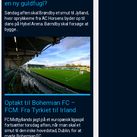
en ny guldfugl?
Søndag aften skal Brøndby et smut til Jylland,
hvor oprykkerne fra AC Horsens byder op til
dans på Hybel Arena. Børndby skal forsøge at
bygge
...
Optakt til Bohemian FC –
FCM: Fra Tyrkiet til Irland
FC Midtjyllands jagt på et europæisk ligaspil
fortsætter torsdag aften, når man skal et
smut til den irske hovedstad, Dublin, for at
møde Bohemian FC.
...