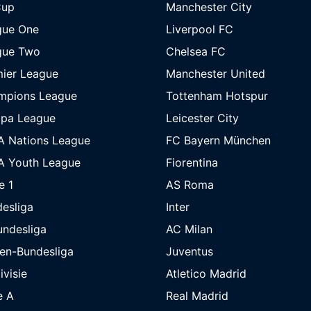
Cup
Manchester City
gue One
Liverpool FC
gue Two
Chelsea FC
ier League
Manchester United
mpions League
Tottenham Hotspur
opa League
Leicester City
A Nations League
FC Bayern München
A Youth League
Fiorentina
e 1
AS Roma
esliga
Inter
undesliga
AC Milan
en-Bundesliga
Juventus
ivisie
Atletico Madrid
e A
Real Madrid