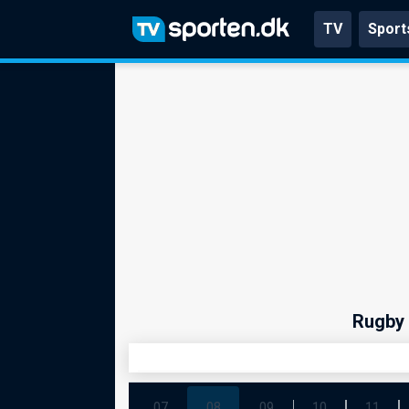
TV
Sport
Rugby 
07
08
09
10
11