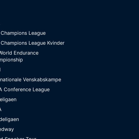
A
 Champions League
 Champions League Kvinder
World Endurance
mpionship
M
rnationale Venskabskampe
A Conference League
eligaen
A
deligaen
edway