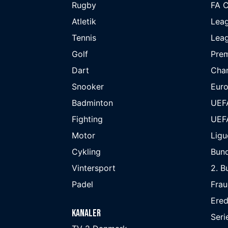
Rugby
FA 
Atletik
Lea
Tennis
Lea
Golf
Prem
Dart
Cha
Snooker
Eur
Badminton
UEF
Fighting
UEF
Motor
Ligu
Cykling
Bund
Vintersport
2. B
Padel
Frau
Ered
Kanaler
Seri