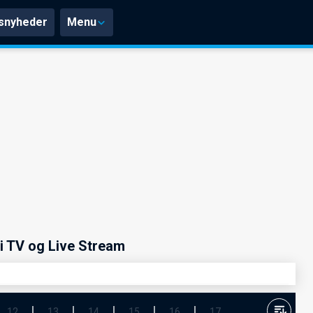
snyheder
Menu
i TV og Live Stream
12
13
14
15
16
17