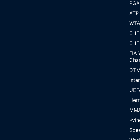
PGA
ATP
WT
EHF
EHF
FIA 
Cha
DT
Inte
UEF
Herr
MM
Kvin
Spe