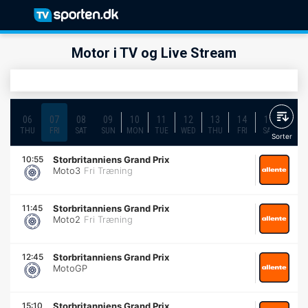
Motor i TV og Live Stream
06
07
08
09
10
11
12
13
14
15
16
THU
FRI
SAT
SUN
MON
TUE
WED
THU
FRI
SAT
SUN
Sorter
10:55
Storbritanniens Grand Prix
Moto3
Fri Træning
11:45
Storbritanniens Grand Prix
Moto2
Fri Træning
12:45
Storbritanniens Grand Prix
MotoGP
15:10
Storbritanniens Grand Prix